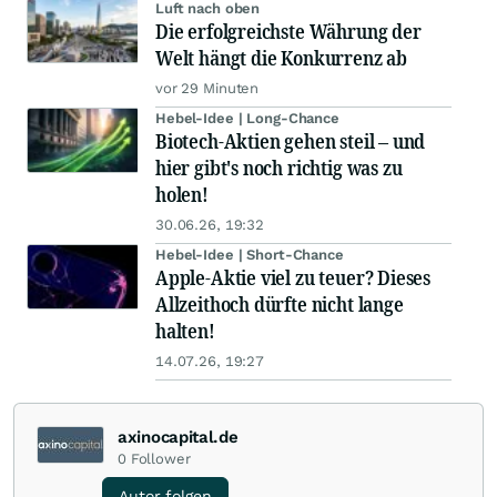
einzustellen, zukünftig kostenpflichtig zu betreiben oder abzuändern.
7.2. AXINO behält sich vor, jederzeit ohne Vorankündigung diese
Nutzungshinweise (AGB) abzuändern oder zu erweitern. Der Nutzer erklärt
sich mit der Änderung einverstanden, sofern er nicht innerhalb einer Frist
von 14 Tagen per E-Mail widerspricht. Die Änderungen treten erst in Kraft,
wenn der Nutzer per E-Mail darauf aufmerksam gemacht wurde.
7.3. Es gilt ausschließlich das Recht der Bundesrepublik Deutschland. Die
Anwendung von UN-Kaufrecht ist ausgeschlossen.
7.4. Sollte eine dieser Bestimmungen unwirksam sein, so wird dadurch die
Wirksamkeit der übrigen Bestimmungen nicht berührt. Unwirksame
Bestimmungen werden durch solche wirksamen Regelungen ersetzt, die
den angestrebten wirtschaftlichen und rechtlichen Zweck weitgehend
erreichen.
7.5. Gerichtsstand ist in Esslingen am Neckar, soweit der Kunde Kaufmann
i. S. des Handelsgesetzbuchs, juristische Person des öffentlichen Rechts
oder öffentlich-rechtliches Sondervermögen ist. Gleiches gilt, soweit der
Kunde bei Klageerhebung keinen Sitz oder gewöhnlichen Aufenthaltsort in
der Bundesrepublik Deutschland hat.