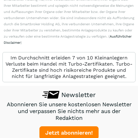
Disclaimer
Allgemeiner Hinweis:
Die bei wallstreetONLINE veröffentlichten Inhalte richten sich an sämtliche
Leser, unabhängig von ihrer konkreten Vermögenssituation, ihrem
Anlageverhalten oder ihren Anlagezielen. Sie berücksichtigen in keiner Weise die
individuelle Situation des einzelnen Lesers und ersetzen keine auf seine
individuellen Bedürfnisse ausgerichtete, fachkundige Anlageberatung.Der
Erwerb von Wertpapieren birgt Risiken, die zum Totalverlust des eingesetzten
Kapitals führen können. Etwaige in der Vergangenheit erzielte Gewinne bieten
keine Gewähr für etwaige Gewinne in der Zukunft. Die Smartbroker Holding AG,
ihre verbundenen Unternehmen, ihre Organe und ihre Mitarbeiter (nachfolgend
auch „wir“ bzw. „uns“) sichern weder explizit noch implizit eine bestimmte
Kursentwicklung von Anlageprodukten oder Anlageproduktklassen zu. Wir
empfehlen, vor jeder Anlageentscheidung die zum Anlageprodukt gesetzlich zur
Verfügung zu stellenden Informationen (z.B. den Verkaufsprospekt) zur
Kenntnis zu nehmen und einen fachkundigen Berater zu konsultieren.Wir
übernehmen keine Gewähr für die Aktualität, Richtigkeit, Angemessenheit,
Qualität und Vollständigkeit der auf wallstreetONLINE zur Verfügung gestellten
Informationen.Machen Leser die bei wallstreetONLINE veröffentlichten Inhalte
zur Grundlage eigener Anlageentscheidungen, so geschieht dies auf eigenes
Risiko. Soweit rechtlich zulässig, schließen wir unsere Haftung für etwaige