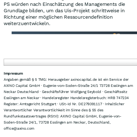
Tiefe fortsetzen würden.
Executive Director sieht Bohrziele gestärkt
Executive Director Gino D’Anna sagte, K9 entwickle sich
zu einer wichtigen polymetallischen Entdeckung
innerhalb des Uis-Projekts. Die Ergebnisse hätten nach
seiner Einschätzung eine breite, zusammenhängende
Mineralisierung bestätigt und das Vertrauen in den
Rohstoffkorridor gestärkt. Das Unternehmen ordnet K9
als Teil eines LCT (Lithium-Cäsium-Tantal) Systems ein.
Solche Systeme können mehrere Spezialmetalle
enthalten. Rubidium und Cäsium werden in kleineren
Spezialmärkten genutzt, Tantal unter anderem in
Elektronik, während Zinn und Lithium in Industrie und
Energiespeicherung relevant sind.
Nächste Arbeiten bei Uis
Das Management erklärte, RC (Reverse Circulation)
Bohrungen würden in der zweiten Jahreshälfte 2026
vorbereitet. Diese Bohrungen sollten K9 sowie weitere
Ziele testen und zeigen, wie weit die Mineralisierung in