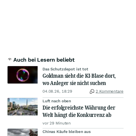
Iran fordert den US-Dollar heraus!
04.08.26, 17:07
Anzeige
Wie China die nächste Weltwirtschaftskrise auslösen
könnte
04.08.26, 14:41
Anzeige