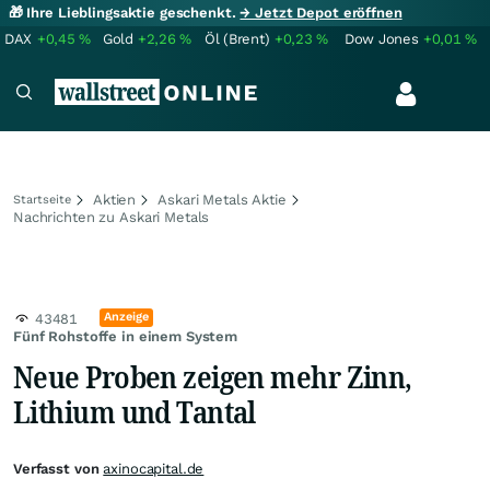
🎁 Ihre Lieblingsaktie geschenkt.
→ Jetzt Depot eröffnen
DAX
+0,45
%
Gold
+2,26
%
Öl (Brent)
+0,23
%
Dow Jones
+0,01
%
Aktien
Askari Metals Aktie
Startseite
Nachrichten zu Askari Metals
Anzeige
43481
Fünf Rohstoffe in einem System
Neue Proben zeigen mehr Zinn,
Lithium und Tantal
Verfasst von
axinocapital.de