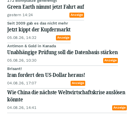
Deren Company-Builder-Gen ist für uns
entscheidend und Basis unseres eigenen
Investmenterfolges. Durch unsere
redaktionellen Beiträge machen wir die
Unternehmen einem breiten Investorenpublikum
zugänglich. Unsere Performance ist auch Ihre!
Bitte beachten Sie hierzu unseren Disclaimer auf
"www.axinocapital.de/disclaimer"
.
Weitere Artikel des Autors
Notmaßnahmen scheitern!
Das Vertrauen ist Weg!
vor 1 Stunde
Anzeige
Silber
Die Ruhe vor dem nächsten Schub?
heute 14:07
Anzeige
UBS senkt Silberdefizit
Platzt die Silber-These!? Kein Silber mehr in
Solarzellen?