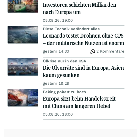
Goldman sieht die KI-Blase dort,
wo Anleger sie nicht suchen
04.08.26, 18:29
2 Kommentare
Luft nach oben
Die erfolgreichste Währung der
Welt hängt die Konkurrenz ab
vor 29 Minuten
Chinas Käufe bleiben aus
Trumps "goldenes Zeitalter" wird
für Amerikas Farmer zum
Milliarden-Desaster
04.08.26, 18:59
5 Kommentare
AKTIEN IM FOKUS 2
Allianz und Munich Re nach Zahlen
und Ausblick unter Druck
vor 14 Minuten
AKTIE IM FOKUS
Brenntag-Rally bricht ab -