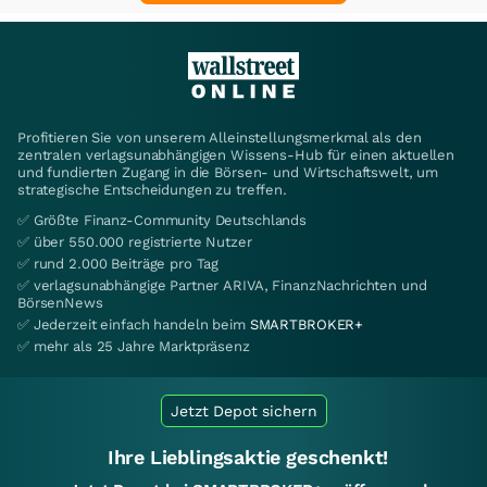
direkt oder indirekt damit verbundene Vermögensschäden aus. Eine Haftung für
Vorsatz oder grobe Fahrlässigkeit bleibt unberührt.
Ergänzender Hinweis für Inhalte externer Autoren:
Auf die bei wallstreetONLINE veröffentlichten Inhalte externer Autoren (wie z.B.
von Gastkommentatoren, Nachrichtenagenturen oder nicht zur Smartbroker-
Gruppe gehörende Unternehmen) haben wir keinen Einfluss. Externe Autoren
gehören nicht der Redaktion von wallstreetONLINE an.Für die Inhalte sind
ausschließlich die jeweiligen externen Autoren verantwortlich. Ihre bei
wallstreetONLINE veröffentlichten Inhalte sind nicht von Anlageinteressen der
Smartbroker Holding AG, ihrer verbundenen Unternehmen, ihrer Organe oder
ihrer Mitarbeiter bestimmt und spiegeln nicht notwendigerweise die Meinungen
und Auffassungen ihrer Organe oder ihrer Mitarbeiter bzw. der Organe ihrer
verbundenen Unternehmen wider. Sie sind insbesondere nicht als Aufforderung
durch die Smartbroker Holding AG, ihre verbundenen Unternehmen, ihre Organe
oder ihrer Mitarbeiter zu verstehen, bestimmte Anlageprodukte zu kaufen oder
zu verkaufen oder eine bestimmte Anlagestrategie zu verfolgen. (
Ausführlicher
Disclaimer
)
Im Durchschnitt erleiden 7 von 10 Kleinanlegern
Verluste beim Handel mit Turbo-Zertifikaten. Turbo-
Zertifikate sind hoch risikoreiche Produkte und