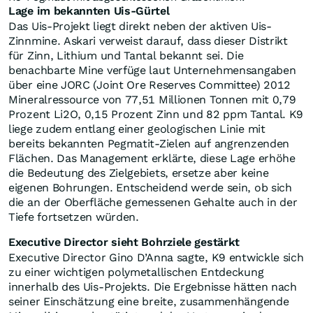
Askari berichtete, bei K9 seien 38 Gräben mit insgesamt
781,7 Metern Länge angelegt worden. Daraus seien 199
Kanalproben entnommen worden. Kanalproben
stammen aus freigelegtem Gestein und zeigen, wie sich
Metallgehalte an der Oberfläche verteilen. Im gesamten
Phase-1-Programm seien 135 Gräben über 7.269 Meter
fertiggestellt und 2.098 Proben genommen worden.
Untersucht worden seien die Ziele OP, PS, DP und K9.
Die Abstände zwischen den Gräben hätten meist rund
40 Meter betragen. Das Unternehmen teilte mit, diese
engere Datengrundlage senke das technische Risiko bei
der Auswahl von Bohrpunkten.