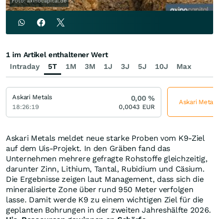
Foto: axinocapital.de
1 im Artikel enthaltener Wert
Intraday
5T
1M
3M
1J
3J
5J
10J
Max
Askari Metals
0,00
%
Askari Metals
18:26:19
0,0043
EUR
Askari Metals meldet neue starke Proben vom K9-Ziel
auf dem Uis-Projekt. In den Gräben fand das
Unternehmen mehrere gefragte Rohstoffe gleichzeitig,
darunter Zinn, Lithium, Tantal, Rubidium und Cäsium.
Die Ergebnisse zeigen laut Management, dass sich die
mineralisierte Zone über rund 950 Meter verfolgen
lasse. Damit werde K9 zu einem wichtigen Ziel für die
geplanten Bohrungen in der zweiten Jahreshälfte 2026.