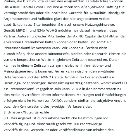
Angaben gemäß § 5 TMG: Herausgeber axinocapital.de ist ein Service der
AXINO Capital GmbH · Eugenie-von-Soden-Straße 24/1 73728 Esslingen am
Neckar Deutschland · Geschäftsführer Wolfgang Seybold · Geschäftssitz
Esslingen am Neckar · Handelsregister Handelsregisterbuch: HRB 747234
Register: Amtsgericht Stuttgart · USt-Id Nr. DE279391117 · Inhaltlicher
Verantwortlicher Verantwortlichkeit im Sinne des § 55 des
Rundfunkstaatsvertrages (RStV): AXINO Capital GmbH, Eugenie-von-
Soden-Straße 24/1, 73728 Esslingen am Neckar, Deutschland,
office@axino.com
Nutzungshinweise und Disclaimer
1. Gegenstand
Diese allgemeinen Nutzungsbedingungen regeln den rechtlichen Rahmen für
die Nutzung der folgenden Webseiten der AXINO Capital GmbH und deren
Unterseiten: https://www.axinocapital.de
https://www.youtube.com/channel/UC17lIUp6TeXnnGy4GMdFn3g Sie gelten
zwischen dem Nutzer und der AXINO Capital GmbH, Eugenie-von-Soden-
Straße 24/1, 73728 Esslingen am Neckar, vertreten durch die
Geschäftsführung, nachfolgend „AXINO“ genannt. Durch die Freischaltung
des Nutzers und/oder die Nutzung der o.g. Webseiten akzeptiert der
Nutzer die vorliegenden allgemeinen Nutzungsbedingungen.
2. Leistungsbeschreibung / Disclaimer