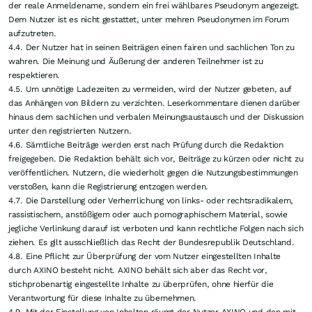
Unternehmen und der AXINO Capital GmbH direkt oder indirekt ein
Beratungs- oder sonstiger Dienstleistungsvertrag bestehen, womit ebenfalls
ein Interessenkonflikt gegeben sein kann. 2. Die in den Kommentaren zu
den Artikeln veröffentlichten Informationen, Meinungen und Empfehlungen
erfolgen nicht im Namen von AXINO, sondern stellen die subjektive Ansicht
bzw. den Kenntnisstand des jeweiligen Verfassers dar.
3. Urheber-/Nutzungsrechte
3.1. Das Angebot ist durch urheberrechtliche Bestimmungen vor
Vervielfältigung und Missbrauch geschützt. Die rechtswidrige
Vervielfältigung, Verbreitung oder Veröffentlichung von Inhalten des
Angebots oder deren Nachahmung über das eingeräumte Nutzungsrecht
hinaus wird von AXINO durch zivil-, notfalls auch strafrechtliche
Maßnahmen verfolgt.
3.2. AXINO behält sich sämtliche Rechte an den Inhalten vor. Dem Nutzer
ist es nicht gestattet, die Informationen zu vervielfältigen, abzuändern, zu
verbreiten, nachzudrucken, dauerhaft zu speichern, insbesondere zum
Aufbau einer Datenbank zu verwenden oder an Dritte weiterzugeben.
4. Einstellung von Inhalten durch den Nutzer - Nutzungsbedingungen
4.1. Das Verfassen von Inhalten (z.B. Kommentaren) und deren öffentlicher
Verbreitung ist nur unter Nennung einer gültigen E-Mail-Adresse (welche
nicht veröffentlicht wird) möglich. Der Nutzer ist verpflichtet, seine Daten
zu aktualisieren, sobald sich die Angaben, insbesondere die E-Mail-