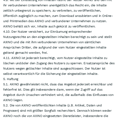
Adresse, ändern sollten.
4.2. Sofern der Nutzer eigene Inhalte (sog. „User Generated Content“, z.B.
Texte, Fotos, Videos) in die Angebote von AXINO einstellt, insbesondere in
Form von Kommentaren in den Weblogs, verpflichtet sich der Nutzer zur
Einhaltung der gesetzlichen Bestimmungen. Insbesondere ist es dem Nutzer
untersagt, pornografische, gewaltverherrlichende und volksverhetzende
Inhalte zu verbreiten, zu Straftaten aufzurufen und Persönlichkeitsrechte
Dritter zu verletzen. Die Einstellung urheberrechtlich geschützter Werke
darf nur mit der der Zustimmung des Urhebers erfolgen.
4.3. Auf Wunsch des Nutzers wird im Bereich der Leserkommentare nicht
der reale Anmeldename, sondern ein frei wählbares Pseudonym angezeigt.
Dem Nutzer ist es nicht gestattet, unter mehren Pseudonymen im Forum
aufzutreten.
4.4. Der Nutzer hat in seinen Beiträgen einen fairen und sachlichen Ton zu
wahren. Die Meinung und Äußerung der anderen Teilnehmer ist zu
respektieren.
4.5. Um unnötige Ladezeiten zu vermeiden, wird der Nutzer gebeten, auf
das Anhängen von Bildern zu verzichten. Leserkommentare dienen darüber
hinaus dem sachlichen und verbalen Meinungsaustausch und der Diskussion
unter den registrierten Nutzern.
4.6. Sämtliche Beiträge werden erst nach Prüfung durch die Redaktion
freigegeben. Die Redaktion behält sich vor, Beiträge zu kürzen oder nicht zu