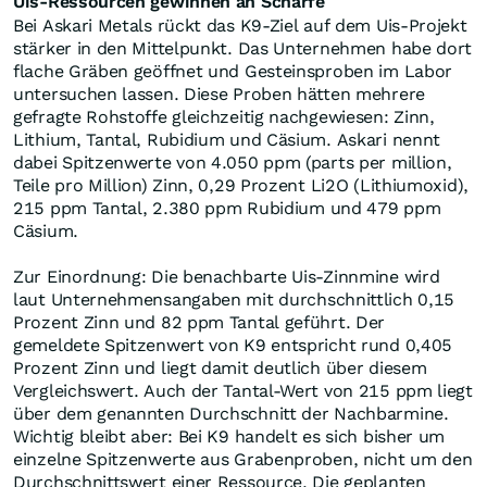
Uis-Ressourcen gewinnen an Schärfe
Bei Askari Metals rückt das K9-Ziel auf dem Uis-Projekt
stärker in den Mittelpunkt. Das Unternehmen habe dort
flache Gräben geöffnet und Gesteinsproben im Labor
untersuchen lassen. Diese Proben hätten mehrere
gefragte Rohstoffe gleichzeitig nachgewiesen: Zinn,
Lithium, Tantal, Rubidium und Cäsium. Askari nennt
dabei Spitzenwerte von 4.050 ppm (parts per million,
Teile pro Million) Zinn, 0,29 Prozent Li2O (Lithiumoxid),
215 ppm Tantal, 2.380 ppm Rubidium und 479 ppm
Cäsium.
Zur Einordnung: Die benachbarte Uis-Zinnmine wird
laut Unternehmensangaben mit durchschnittlich 0,15
Prozent Zinn und 82 ppm Tantal geführt. Der
gemeldete Spitzenwert von K9 entspricht rund 0,405
Prozent Zinn und liegt damit deutlich über diesem
Vergleichswert. Auch der Tantal-Wert von 215 ppm liegt
über dem genannten Durchschnitt der Nachbarmine.
Wichtig bleibt aber: Bei K9 handelt es sich bisher um
einzelne Spitzenwerte aus Grabenproben, nicht um den
Durchschnittswert einer Ressource. Die geplanten