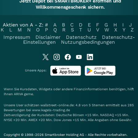
nicht für langfristige Anlagestrategien geeignet.
Newsletter
Abonnieren Sie unsere kostenlosen Newsletter
und verpassen Sie nichts mehr aus der
Redaktion
Jetzt abonnieren!
Profitieren Sie von unserem Alleinstellungsmerkmal als den
zentralen verlagsunabhängigen Wissens-Hub für einen aktuellen
und fundierten Zugang in die Börsen- und Wirtschaftswelt, um
strategische Entscheidungen zu treffen.
✅ Größte Finanz-Community Deutschlands
✅ über 550.000 registrierte Nutzer
✅ rund 2.000 Beiträge pro Tag