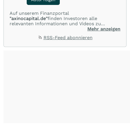
Aktuelle Themen
Ölkrise nur in den USA
Die Ölvorräte sind in Europa, Asien
kaum gesunken
gestern 19:28
Luft nach oben
Die erfolgreichste Währung der
Welt hängt die Konkurrenz ab
vor 29 Minuten
Hebel-Idee | Long-Chance
Biotech-Aktien gehen steil – und
hier gibt's noch richtig was zu
holen!
30.06.26, 19:32
Hebel-Idee | Short-Chance