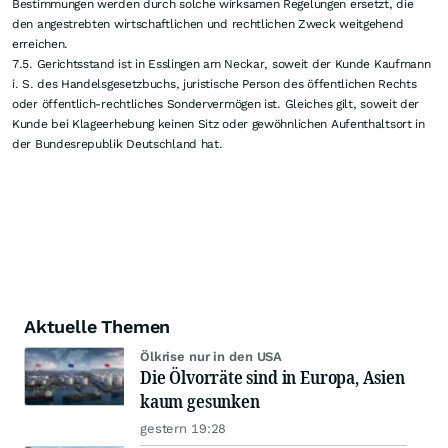
Nutzers wegen gelöschter Inhalte sind ausgeschlossen. Der Nutzer ist
selbst verantwortlich für die Sicherung der eingestellten Inhalte.
5. Haftung
5.1. AXINO gewährleistet nicht, dass das Angebot jederzeit erreichbar und
fehlerfrei ist. Dies gilt insbesondere dann, wenn der Zugriff auf das
Angebot durch Ursachen verhindert wird, die außerhalb des Einflusses von
AXINO liegen.
5.2. Die von AXINO veröffentlichten Inhalte (z.B. Artikel, Daten und
Prognosen) sind mit größter Sorgfalt recherchiert. Dennoch können weder
AXINO noch die von AXINO eingesetzten Dienstleister, insbesondere die
Datenlieferanten, für die Richtigkeit, Vollständigkeit oder Aktualität eine
Gewähr übernehmen.
5.3. AXINO haftet nicht für die inhaltliche Richtigkeit, Vollständigkeit und
Aktualität der Daten. Ebenso wenig übernimmt AXINO Gewähr für die
Brauchbarkeit der Daten für seine Nutzer. Soweit durch die Nutzung der
Daten gegenüber dem Nutzer Ansprüche wegen angeblicher
Rechtsverletzungen geltend gemacht werden, hat AXINO hierfür nicht
einzustehen.
6. Datenschutz
Bitte beachten Sie unsere
Datenschutzbestimmungen
.
7. Schlussbestimmungen
7.1. AXINO ist jederzeit berechtigt, angebotene Dienste ganz oder teilweise