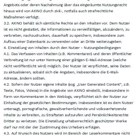
2.1. Nachrichten und Artikel beruhen teilweise auf Meldungen großer
Nachrichtenagenturen wie Reuters oder dpa. Kurs- und Preisangaben
werden von Börsen und Banken zur Verfügung gestellt. Diese Inhalte dienen
ausschließlich der Information der Leser und stellen keine wie immer
geartete Handlungsaufforderung dar, weder explizit noch implizit sind sie
als Zusicherung etwaiger Kursentwicklungen zu verstehen. Des Weiteren
ersetzen sie in keinster Weise eine individuelle fachkundige
Anlageberatung. Leser, die aufgrund der hier angebotenen Informationen
Anlageentscheidungen treffen bzw. Transaktionen durchführen, handeln
vollständig auf eigene Gefahr. Der Erwerb von Wertpapieren birgt hohe
Risiken, die bis zum Totalverlust des eingesetzten Kapitals führen können.
Die AXINO Capital GmbH und ihre Autoren schließen jedwede Haftung für
Vermögensschäden oder die inhaltliche Garantie für Aktualität, Richtigkeit,
Angemessenheit und Vollständigkeit der hier angebotenen Artikel
ausdrücklich aus. Bitte beachten Sie auch unsere Nutzungshinweise.
Gemäß MiFID II und §34b WpHG möchten wir darauf hinweisen, dass
Partner, Autoren und/oder Mitarbeiter der AXINO Capital GmbH Aktien der
erwähnten Unternehmen halten können oder halten und somit ein
Interessenskonflikt bestehen kann. Wir können außerdem nicht
ausschließen, dass andere Börsenbriefe, Medien oder Research-Firmen die
von uns besprochenen Werte im gleichen Zeitraum besprechen. Daher
kann es in diesem Zeitraum zur symmetrischen Informations- und
Meinungsgenerierung kommen. Ferner kann zwischen den erwähnten