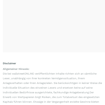
Gewinnmitnahmen nach
Prognoseanhebung
vor 1 Stunde
ROUNDUP 2
Generali verdient mehr als
gedacht - Aktie gibt leicht nach
vor 1 Stunde
Flucht aus USA
Investoren schichten Milliarden
nach Europa um
05.08.26, 19:00
Diese Technik verändert alles
Leonardo testet Drohnen ohne GPS
– der militärische Nutzen ist enorm
gestern 14:30
2 Kommentare
Ölkrise nur in den USA
Die Ölvorräte sind in Europa, Asien
kaum gesunken