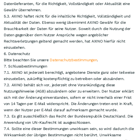
veröffentlichen. Nutzern, die wiederholt gegen die Nutzungsbestimmungen
verstoßen, kann die Registrierung entzogen werden.
4.7. Die Darstellung oder Verherrlichung von links- oder rechtsradikalem,
rassistischem, anstößigem oder auch pornographischem Material, sowie
jegliche Verlinkung darauf ist verboten und kann rechtliche Folgen nach sich
ziehen. Es gilt ausschließlich das Recht der Bundesrepublik Deutschland.
4.8. Eine Pflicht zur Überprüfung der vom Nutzer eingestellten Inhalte
durch AXINO besteht nicht. AXINO behält sich aber das Recht vor,
stichprobenartig eingestellte Inhalte zu überprüfen, ohne hierfür die
Verantwortung für diese Inhalte zu übernehmen.
4.9. Mit der Einstellung von Inhalten räumt der Nutzer AXINO und den mit
ihr verbundenen Unternehmen unentgeltlich das Recht ein, die Inhalte
zeitlich unbegrenzt zu speichern, zu verbreiten, zu veröffentlichen,
öffentlich zugänglich zu machen, zum Download anzubieten und in Online-
und Printmedien des AXINO und verbundener Unternehmen zu nutzen.
AXINO behält sich vor, Inhalte auch gekürzt zu veröffentlichen.
4.10. Der Nutzer versichert, zur Einräumung entsprechender
Nutzungsrechte an den eingestellten Inhalten berechtigt zu sein und stellt
AXINO und die mit ihm verbundenen Unternehmen von sämtlichen
Ansprüchen Dritter, die aufgrund der vom Nutzer eingestellten Inhalte
geltend gemacht werden, frei.
4.11. AXINO ist jederzeit berechtigt, vom Nutzer eingestellte Inhalte zu
löschen und/oder den Zugang des Nutzers zu sperren. Ersatzansprüche des