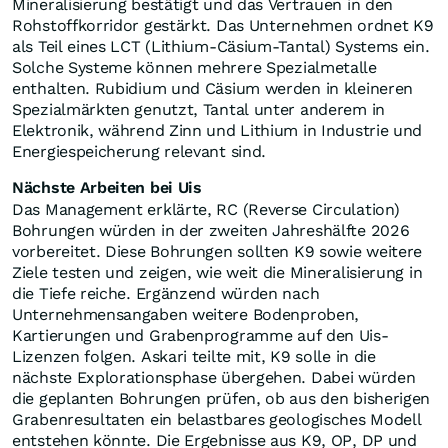
K9-Pegmatit mit abgeschlossenen Grabenlinien.
Lage im bekannten Uis-Gürtel
Das Uis-Projekt liegt direkt neben der aktiven Uis-
Zinnmine. Askari verweist darauf, dass dieser Distrikt
für Zinn, Lithium und Tantal bekannt sei. Die
benachbarte Mine verfüge laut Unternehmensangaben
über eine JORC (Joint Ore Reserves Committee) 2012
Mineralressource von 77,51 Millionen Tonnen mit 0,79
Prozent Li2O, 0,15 Prozent Zinn und 82 ppm Tantal. K9
liege zudem entlang einer geologischen Linie mit
bereits bekannten Pegmatit-Zielen auf angrenzenden
Flächen. Das Management erklärte, diese Lage erhöhe
die Bedeutung des Zielgebiets, ersetze aber keine
eigenen Bohrungen. Entscheidend werde sein, ob sich
die an der Oberfläche gemessenen Gehalte auch in der