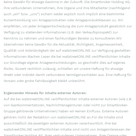
gestern 19:28
Peking pokert zu hoch
Europa sitzt beim Handelsstreit
mit China am längeren Hebel
05.08.26, 18:00