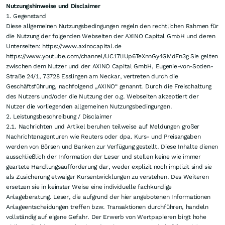
die Tiefe reiche. Ergänzend würden nach
Unternehmensangaben weitere Bodenproben,
Kartierungen und Grabenprogramme auf den Uis-
Lizenzen folgen. Askari teilte mit, K9 solle in die
nächste Explorationsphase übergehen. Dabei würden
die geplanten Bohrungen prüfen, ob aus den bisherigen
Grabenresultaten ein belastbares geologisches Modell
entstehen könnte. Die Ergebnisse aus K9, OP, DP und
PS würden nach Einschätzung des Managements die
Grundlage bilden, um das Uis-Projekt schrittweise in
Richtung einer möglichen Ressourcendefinition
weiterzuentwickeln.
Vergrößern
Impressum