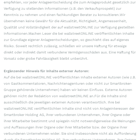
empfehlen, vor jeder Anlageentscheidung die zum Anlageprodukt gesetzlich zur
Verfügung zu stellenden Informationen (z.B. den Verkaufsprospekt) zur
Kenntnis zu nehmen und einen fachkundigen Berater zu konsultieren.Wir
übernehmen keine Gewähr für die Aktualität, Richtigkeit, Angemessenheit,
Qualität und Vollständigkeit der auf wallstreetONLINE zur Verfügung gestellten
Informationen.Machen Leser die bei wallstreetONLINE veröffentlichten Inhalte
zur Grundlage eigener Anlageentscheidungen, so geschieht dies auf eigenes
Risiko. Soweit rechtlich zulässig, schließen wir unsere Haftung für etwaige
direkt oder indirekt damit verbundene Vermögensschäden aus. Eine Haftung für
Vorsatz oder grobe Fahrlässigkeit bleibt unberührt.
Ergänzender Hinweis für Inhalte externer Autoren:
Auf die bei wallstreetONLINE veröffentlichten Inhalte externer Autoren (wie z.B.
von Gastkommentatoren, Nachrichtenagenturen oder nicht zur Smartbroker-
Gruppe gehörende Unternehmen) haben wir keinen Einfluss. Externe Autoren
gehören nicht der Redaktion von wallstreetONLINE an.Für die Inhalte sind
ausschließlich die jeweiligen externen Autoren verantwortlich. Ihre bei
wallstreetONLINE veröffentlichten Inhalte sind nicht von Anlageinteressen der
Smartbroker Holding AG, ihrer verbundenen Unternehmen, ihrer Organe oder
ihrer Mitarbeiter bestimmt und spiegeln nicht notwendigerweise die Meinungen
und Auffassungen ihrer Organe oder ihrer Mitarbeiter bzw. der Organe ihrer
verbundenen Unternehmen wider. Sie sind insbesondere nicht als Aufforderung
durch die Smartbroker Holding AG, ihre verbundenen Unternehmen, ihre Organe