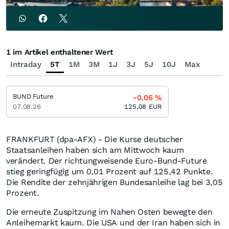
1 im Artikel enthaltener Wert
Intraday
5T
1M
3M
1J
3J
5J
10J
Max
BUND Future
-0,06
%
07.08.26
125,08
EUR
FRANKFURT (dpa-AFX) - Die Kurse deutscher
Staatsanleihen haben sich am Mittwoch kaum
verändert. Der richtungweisende Euro-Bund-Future
stieg geringfügig um 0,01 Prozent auf 125,42 Punkte.
Die Rendite der zehnjährigen Bundesanleihe lag bei 3,05
Prozent.
Die erneute Zuspitzung im Nahen Osten bewegte den
Anleihemarkt kaum. Die USA und der Iran haben sich in