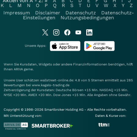
Aktien von A - Z:
#
A
B
C
D
E
F
G
H
I
J
K
L
M
N
O
P
Q
R
S
T
U
V
W
X
Y
Z
Impressum
Disclaimer
Datenschutz
Datenschutz-
Einstellungen
Nutzungsbedingungen
Unsere Apps:
Wenn Sie Kursdaten, Widgets oder andere Finanzinformationen benötigen, hilft
Ihnen
ARIVA
gerne.
Unsere User schätzen wallstreet-online.de: 4.8 von 5 Sternen ermittelt aus 285
Bewertungen bei www.kagels-trading.de
Zeitverzögerung der Kursdaten: Deutsche Börsen +15 Min. NASDAQ +15 Min.
NYSE +20 Min. AMEX +20 Min. Dow Jones +15 Min. Alle Angaben ohne Gewähr.
Copyright © 1998-2026 Smartbroker Holding AG - Alle Rechte vorbehalten.
Mit Unterstützung von:
Daten & Kurse von: