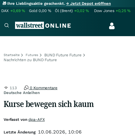
🎁 Ihre Lieblingsaktie geschenkt.
→ Jetzt Depot eröffnen
DAX
+0,69
%
Gold
0,00
%
Öl (Brent)
+0,02
%
Dow Jones
+0,25
%
BUND Future Future
Startseite
Futures
Nachrichten zu BUND Future
113
0 Kommentare
Deutsche Anleihen
Kurse bewegen sich kaum
Verfasst von
dpa-AFX
10.06.2026, 10:06
Letzte Änderung