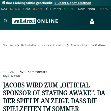
🎁 Ihre Lieblingsaktie geschenkt.
→ Jetzt Depot eröffnen
DAX
-0,15
%
Gold
-0,25
%
Öl (Brent)
+4,80
%
Dow Jones
-0,95
%
Rohstoffe
Kaffee Rohstoff
Nachrichten zu Kaffee
Startseite
125
0 Kommentare
EQS-News
JACOBS WIRD ZUM „OFFICIAL
SPONSOR OF STAYING AWAKE", DA
DER SPIELPLAN ZEIGT, DASS DIE
SPIELZEITEN IM SOMMER