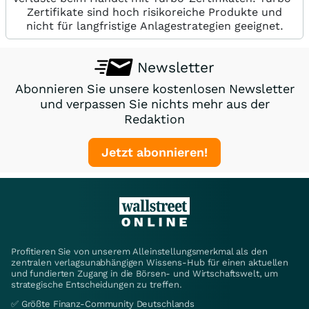
Zertifikate sind hoch risikoreiche Produkte und
nicht für langfristige Anlagestrategien geeignet.
Newsletter
Abonnieren Sie unsere kostenlosen Newsletter
und verpassen Sie nichts mehr aus der
Redaktion
Jetzt abonnieren!
Profitieren Sie von unserem Alleinstellungsmerkmal als den
zentralen verlagsunabhängigen Wissens-Hub für einen aktuellen
und fundierten Zugang in die Börsen- und Wirtschaftswelt, um
strategische Entscheidungen zu treffen.
✅ Größte Finanz-Community Deutschlands