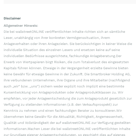
Disclaimer
Allgemeiner Hinweis:
Die bei wallstreetONLINE veröffentlichten Inhalte richten sich an sämtliche
Leser, unabhängig von ihrer konkreten Vermögenssituation, ihrem
Anlageverhalten oder ihren Anlagezielen. Sie berücksichtigen in keiner Weise die
individuelle Situation des einzelnen Lesers und ersetzen keine auf seine
individuellen Bedürfnisse ausgerichtete, fachkundige Anlageberatung.Der
Erwerb von Wertpapieren birgt Risiken, die zum Totalverlust des eingesetzten
Kapitals führen können. Etwaige in der Vergangenheit erzielte Gewinne bieten
keine Gewähr für etwaige Gewinne in der Zukunft. Die Smartbroker Holding AG,
ihre verbundenen Unternehmen, ihre Organe und ihre Mitarbeiter (nachfolgend
auch „wir“ bzw. „uns“) sichern weder explizit noch implizit eine bestimmte
Kursentwicklung von Anlageprodukten oder Anlageproduktklassen zu. Wir
empfehlen, vor jeder Anlageentscheidung die zum Anlageprodukt gesetzlich zur
Verfügung zu stellenden Informationen (z.B. den Verkaufsprospekt) zur
Kenntnis zu nehmen und einen fachkundigen Berater zu konsultieren.Wir
übernehmen keine Gewähr für die Aktualität, Richtigkeit, Angemessenheit,
Qualität und Vollständigkeit der auf wallstreetONLINE zur Verfügung gestellten
Informationen.Machen Leser die bei wallstreetONLINE veröffentlichten Inhalte
zur Grundlage eigener Anlageentscheidungen, so geschieht dies auf eigenes