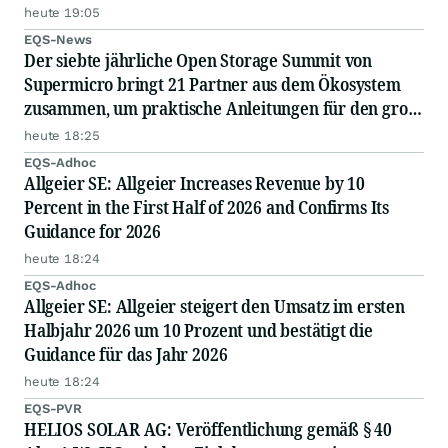
heute 19:05
EQS-News
Der siebte jährliche Open Storage Summit von
Supermicro bringt 21 Partner aus dem Ökosystem
zusammen, um praktische Anleitungen für den groß
angelegten Einsatz von KI in Unternehmen
heute 18:25
auszutauschen
EQS-Adhoc
Allgeier SE: Allgeier Increases Revenue by 10
Percent in the First Half of 2026 and Confirms Its
Guidance for 2026
heute 18:24
EQS-Adhoc
Allgeier SE: Allgeier steigert den Umsatz im ersten
Halbjahr 2026 um 10 Prozent und bestätigt die
Guidance für das Jahr 2026
heute 18:24
EQS-PVR
HELIOS SOLAR AG: Veröffentlichung gemäß § 40