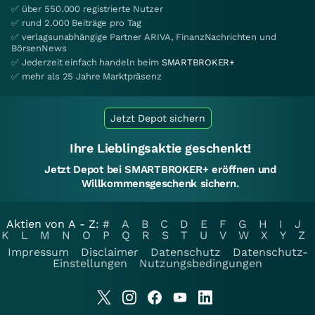
✅ über 550.000 registrierte Nutzer
✅ rund 2.000 Beiträge pro Tag
✅ verlagsunabhängige Partner ARIVA, FinanzNachrichten und
BörsenNews
✅ Jederzeit einfach handeln beim
SMARTBROKER+
✅ mehr als 25 Jahre Marktpräsenz
Jetzt Depot sichern
Ihre Lieblingsaktie geschenkt!
Jetzt Depot bei SMARTBROKER+ eröffnen und
Willkommensgeschenk sichern.
Aktien von A - Z:
#
A
B
C
D
E
F
G
H
I
J
K
L
M
N
O
P
Q
R
S
T
U
V
W
X
Y
Z
Impressum
Disclaimer
Datenschutz
Datenschutz-
Einstellungen
Nutzungsbedingungen