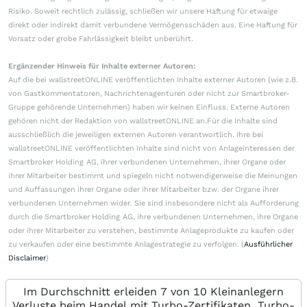
Risiko. Soweit rechtlich zulässig, schließen wir unsere Haftung für etwaige
direkt oder indirekt damit verbundene Vermögensschäden aus. Eine Haftung für
Vorsatz oder grobe Fahrlässigkeit bleibt unberührt.
Ergänzender Hinweis für Inhalte externer Autoren:
Auf die bei wallstreetONLINE veröffentlichten Inhalte externer Autoren (wie z.B.
von Gastkommentatoren, Nachrichtenagenturen oder nicht zur Smartbroker-
Gruppe gehörende Unternehmen) haben wir keinen Einfluss. Externe Autoren
gehören nicht der Redaktion von wallstreetONLINE an.Für die Inhalte sind
ausschließlich die jeweiligen externen Autoren verantwortlich. Ihre bei
wallstreetONLINE veröffentlichten Inhalte sind nicht von Anlageinteressen der
Smartbroker Holding AG, ihrer verbundenen Unternehmen, ihrer Organe oder
ihrer Mitarbeiter bestimmt und spiegeln nicht notwendigerweise die Meinungen
und Auffassungen ihrer Organe oder ihrer Mitarbeiter bzw. der Organe ihrer
verbundenen Unternehmen wider. Sie sind insbesondere nicht als Aufforderung
durch die Smartbroker Holding AG, ihre verbundenen Unternehmen, ihre Organe
oder ihrer Mitarbeiter zu verstehen, bestimmte Anlageprodukte zu kaufen oder
zu verkaufen oder eine bestimmte Anlagestrategie zu verfolgen. (
Ausführlicher
Disclaimer
)
Im Durchschnitt erleiden 7 von 10 Kleinanlegern
Verluste beim Handel mit Turbo-Zertifikaten. Turbo-