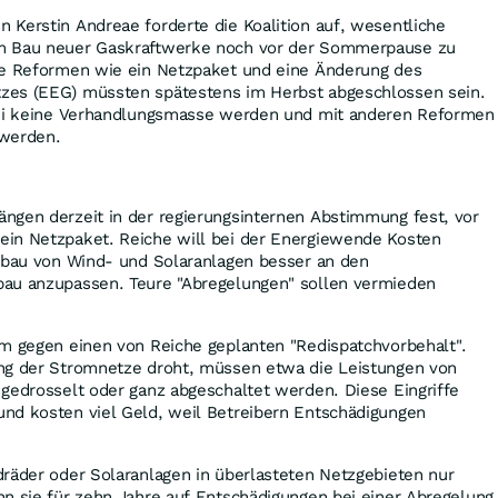
Kerstin Andreae forderte die Koalition auf, wesentliche
m Bau neuer Gaskraftwerke noch vor der Sommerpause zu
le Reformen wie ein Netzpaket und eine Änderung des
zes (EEG) müssten spätestens im Herbst abgeschlossen sein.
bei keine Verhandlungsmasse werden und mit anderen Reformen
 werden.
ngen derzeit in der regierungsinternen Abstimmung fest, vor
in Netzpaket. Reiche will bei der Energiewende Kosten
Zubau von Wind- und Solaranlagen besser an den
au anzupassen. Teure "Abregelungen" sollen vermieden
em gegen einen von Reiche geplanten "Redispatchvorbehalt".
ng der Stromnetze droht, müssen etwa die Leistungen von
gedrosselt oder ganz abgeschaltet werden. Diese Eingriffe
nd kosten viel Geld, weil Betreibern Entschädigungen
räder oder Solaranlagen in überlasteten Netzgebieten nur
n sie für zehn Jahre auf Entschädigungen bei einer Abregelung