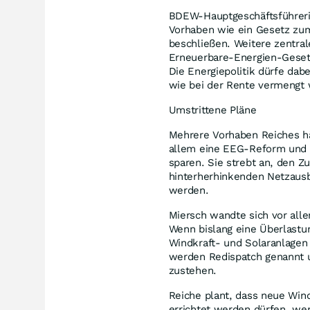
BDEW-Hauptgeschäftsführerin 
Vorhaben wie ein Gesetz zu
beschließen. Weitere zentra
Erneuerbare-Energien-Geset
Die Energiepolitik dürfe da
wie bei der Rente vermengt
Umstrittene Pläne
Mehrere Vorhaben Reiches hä
allem eine EEG-Reform und e
sparen. Sie strebt an, den 
hinterherhinkenden Netzausb
werden.
Miersch wandte sich vor all
Wenn bislang eine Überlastu
Windkraft- und Solaranlagen 
werden Redispatch genannt u
zustehen.
Reiche plant, dass neue Wind
errichtet werden dürfen, wen