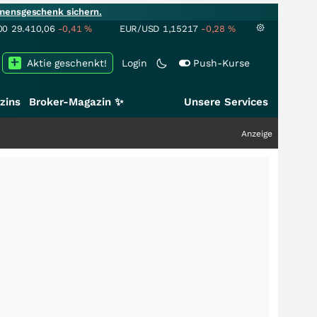
mensgeschenk sichern.
00
29.410,06
-0,41
%
EUR/USD
1,15217
-0,28
%
Aktie geschenkt!
Login
Push-Kurse
zins
Broker-Magazin ✨
Unsere Services
Anzeige
+++
Schwer