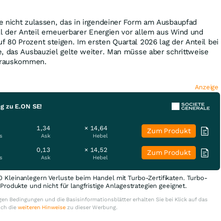
e nicht zulassen, das in irgendeiner Form am Ausbaupfad
ll der Anteil erneuerbarer Energien vor allem aus Wind und
80 Prozent steigen. Im ersten Quartal 2026 lag der Anteil bei
, das Ausbauziel gelte weiter. Man müsse aber schrittweise
herauskommen.
Anzeige
ng zu E.ON SE!
1,34
× 14,64
Zum Produkt
s
Ask
Hebel
0,13
× 14,52
Zum Produkt
s
Ask
Hebel
0 Kleinanlegern Verluste beim Handel mit Turbo-Zertifikaten. Turbo-
e Produkte und nicht für langfristige Anlagestrategien geeignet.
en Bedingungen und die Basisinformationsblätter erhalten Sie bei Klick auf das
uch die
weiteren Hinweise
zu dieser Werbung.