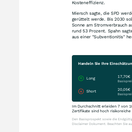
Kosteneffizienz.
Miersch sagte, die SPD werd
gerüttelt werde. Bis 2030 so
Sonne am Stromverbrauch auf 
rund 53 Prozent. Spahn sagte
aus einer "Subventionitis" 
Handeln Sie Ihre Einschätzu
17,70€
Long
Basisprei
20,05€
Short
Basisprei
Im Durchschnitt erleiden 7 von 1
Zertifikate sind hoch risikoreich
Den Basisprospekt sowie die Endgültig
Disclaimer Dokument. Beachten Sie a