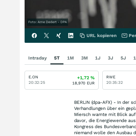
Foto: Arne Dedert - DPA
URL kopieren
Per
Intraday
5T
1M
3M
1J
3J
5J
1
E.ON
RWE
+1,72
%
20:32:25
20:35:32
18,970
EUR
BERLIN (dpa-AFX) - In der sc
Verhandlungen über ein gepl
Miersch warnte mit Blick auf
davor, die Energiewende au
Kongress des Bundesverbands
niemand wolle den Ausbau d