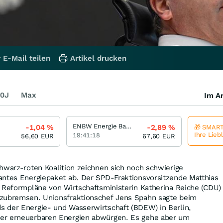
 E-Mail teilen
Artikel drucken
0J
Max
Im Ar
ENBW Energie Baden-Wuerttemberg Akt
-1,04
%
-2,89
%
🎁 SMART
Ihre Lieb
19:41:18
56,60
EUR
67,60
EUR
hwarz-roten Koalition zeichnen sich noch schwierige
antes Energiepaket ab. Der SPD-Fraktionsvorsitzende Matthias
 Reformpläne von Wirtschaftsministerin Katherina Reiche (CDU)
szubremsen. Unionsfraktionschef Jens Spahn sagte beim
 der Energie- und Wasserwirtschaft (BDEW) in Berlin,
er erneuerbaren Energien abwürgen. Es gehe aber um