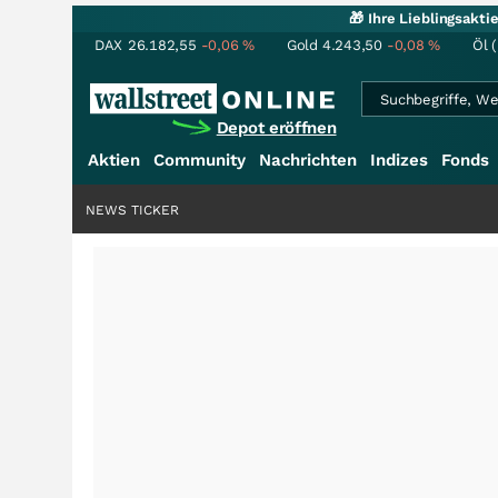
🎁 Ihre Lieblingsakt
DAX
26.182,55
-0,06
%
Gold
4.243,50
-0,08
%
Öl 
Depot eröffnen
Aktien
Community
Nachrichten
Indizes
Fonds
NEWS TICKER