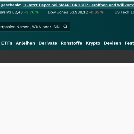
ie geschenkt.
→ Jetzt Depot bei SMARTBROKER+ eröffnen und Willkom
(Brent)
82,43
+3,76
%
Dow Jones
53.938,12
-0,85
%
US Tech 1
ETFs
Anleihen
Derivate
Rohstoffe
Krypto
Devisen
Fest