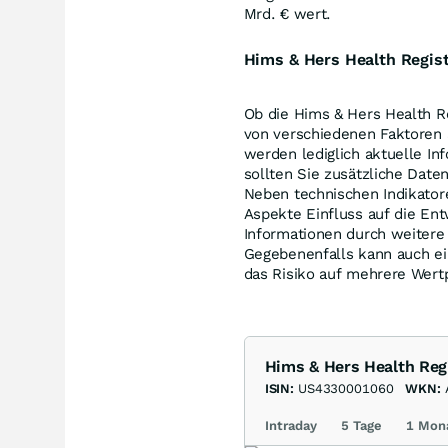
Mrd. € wert.
Hims & Hers Health Regist
Ob die Hims & Hers Health Reg
von verschiedenen Faktoren a
werden lediglich aktuelle In
sollten Sie zusätzliche Date
Neben technischen Indikato
Aspekte Einfluss auf die En
Informationen durch weitere
Gegebenenfalls kann auch ein
das Risiko auf mehrere Wertp
Hims & Hers Health Reg
ISIN:
US4330001060
WKN:
Intraday
5 Tage
1 Mon