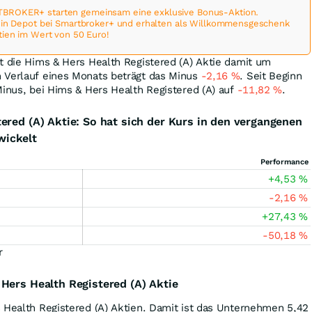
BROKER+ starten gemeinsam eine exklusive Bonus-Aktion.
 ein Depot bei Smartbroker+ und erhalten als Willkommensgeschenk
tien im Wert von 50 Euro!
t die Hims & Hers Health Registered (A) Aktie damit um
 Verlauf eines Monats beträgt das Minus
-2,16
%
. Seit Beginn
Minus, bei Hims & Hers Health Registered (A) auf
-11,82
%
.
ered (A) Aktie: So hat sich der Kurs in den vergangenen
ickelt
Performance
+4,53
%
-2,16
%
+27,43
%
-50,18
%
r
Hers Health Registered (A) Aktie
 Health Registered (A) Aktien. Damit ist das Unternehmen 5,42