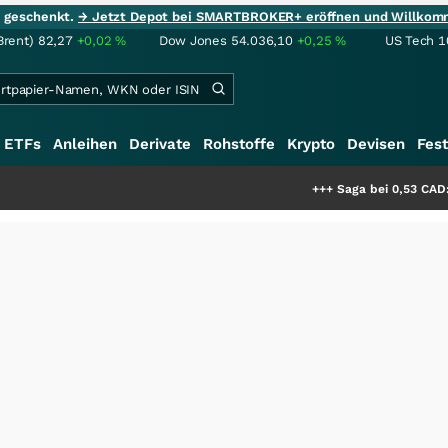
ie geschenkt.
→ Jetzt Depot bei SMARTBROKER+ eröffnen und Willkom
Brent)
82,27
+0,02
%
Dow Jones
54.036,10
+0,25
%
US Tech 1
ETFs
Anleihen
Derivate
Rohstoffe
Krypto
Devisen
Fest
+++
Saga bei 0,53 CAD: Bewertet der M