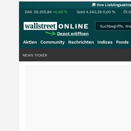
🎁 Ihre Lieblingsakt
DAX
26.355,84
+0,69
%
Gold
4.342,26
0,00
%
Öl (
Depot eröffnen
Aktien
Community
Nachrichten
Indizes
Fonds
NEWS TICKER