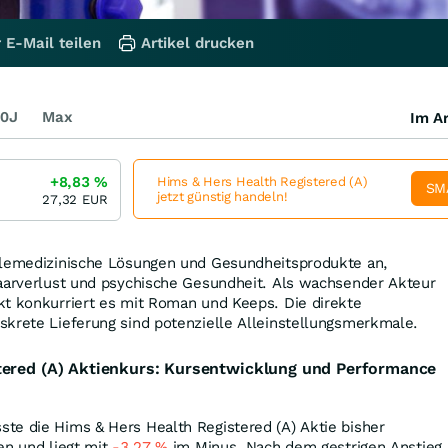
 E-Mail teilen
Artikel drucken
0J
Max
Im Ar
+8,83
%
Hims & Hers Health Registered (A)
SM
jetzt günstig handeln!
27,32
EUR
elemedizinische Lösungen und Gesundheitsprodukte an,
Haarverlust und psychische Gesundheit. Als wachsender Akteur
kt konkurriert es mit Roman und Keeps. Die direkte
skrete Lieferung sind potenzielle Alleinstellungsmerkmale.
tered (A) Aktienkurs: Kursentwicklung und Performance
te die Hims & Hers Health Registered (A) Aktie bisher
en und liegt mit
-3,27
%
im Minus. Nach dem gestrigen Anstieg