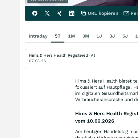
URL kopieren
Per
Intraday
5T
1M
3M
1J
3J
5J
1
Hims & Hers Health Registered (A)
07.08.26
Hims & Hers Health bietet t
fokussiert auf Hautpflege, 
im digitalen Gesundheitsmar
Verbraucheransprache und di
Hims & Hers Health Regis
vom 10.06.2026
Am heutigen Handelstag muss
deutliche Verluste verzeichn