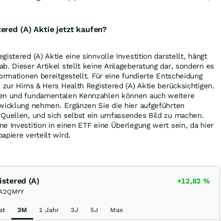
ered (A) Aktie jetzt kaufen?
istered (A) Aktie eine sinnvolle Investition darstellt, hängt
b. Dieser Artikel stellt keine Anlageberatung dar, sondern es
formationen bereitgestellt. Für eine fundierte Entscheidung
n zur Hims & Hers Health Registered (A) Aktie berücksichtigen.
ren und fundamentalen Kennzahlen können auch weitere
twicklung nehmen. Ergänzen Sie die hier aufgeführten
 Quellen, und sich selbst ein umfassendes Bild zu machen.
e Investition in einen ETF eine Überlegung wert sein, da hier
apiere verteilt wird.
istered (A)
+12,82
%
A2QMYY
at
3M
1 Jahr
3J
5J
Max