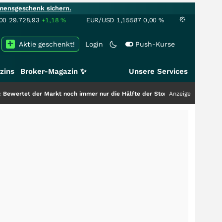
mensgeschenk sichern.
00
29.728,93
+1,18
%
EUR/USD
1,15587
0,00
%
Aktie geschenkt!
Login
Push-Kurse
zins
Broker-Magazin ✨
Unsere Services
arkt noch immer nur die Hälfte der Story?
+++
Anzeige