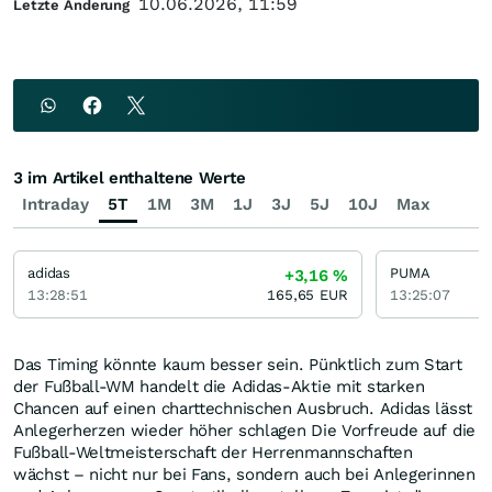
10.06.2026, 11:59
Letzte Änderung
3 im Artikel enthaltene Werte
Intraday
5T
1M
3M
1J
3J
5J
10J
Max
adidas
PUMA
+3,16
%
13:28:51
165,65
EUR
13:25:07
Das Timing könnte kaum besser sein. Pünktlich zum Start
der Fußball-WM handelt die Adidas-Aktie mit starken
Chancen auf einen charttechnischen Ausbruch. Adidas lässt
Anlegerherzen wieder höher schlagen Die Vorfreude auf die
Fußball-Weltmeisterschaft der Herrenmannschaften
wächst – nicht nur bei Fans, sondern auch bei Anlegerinnen