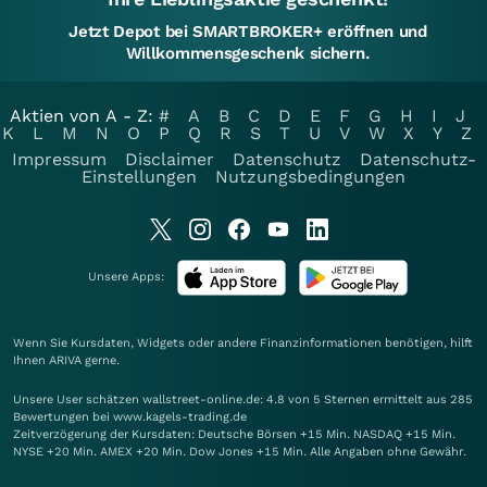
Jetzt Depot bei SMARTBROKER+ eröffnen und
Willkommensgeschenk sichern.
Aktien von A - Z:
#
A
B
C
D
E
F
G
H
I
J
K
L
M
N
O
P
Q
R
S
T
U
V
W
X
Y
Z
Impressum
Disclaimer
Datenschutz
Datenschutz-
Einstellungen
Nutzungsbedingungen
Unsere Apps:
Wenn Sie Kursdaten, Widgets oder andere Finanzinformationen benötigen, hilft
Ihnen
ARIVA
gerne.
Unsere User schätzen wallstreet-online.de: 4.8 von 5 Sternen ermittelt aus 285
Bewertungen bei www.kagels-trading.de
Zeitverzögerung der Kursdaten: Deutsche Börsen +15 Min. NASDAQ +15 Min.
NYSE +20 Min. AMEX +20 Min. Dow Jones +15 Min. Alle Angaben ohne Gewähr.