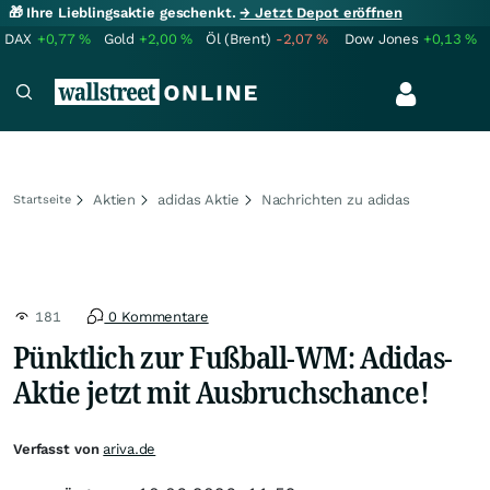
🎁 Ihre Lieblingsaktie geschenkt.
→ Jetzt Depot eröffnen
DAX
+0,77
%
Gold
+2,00
%
Öl (Brent)
-2,07
%
Dow Jones
+0,13
%
Aktien
adidas Aktie
Nachrichten zu adidas
Startseite
181
0 Kommentare
Pünktlich zur Fußball-WM: Adidas-
Aktie jetzt mit Ausbruchschance!
Verfasst von
ariva.de