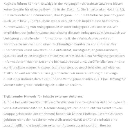
Kapitals führen können. Etwaige in der Vergangenheit erzielte Gewinne bieten
keine Gewähr für etwaige Gewinne in der Zukunft. Die Smartbroker Holding AG,
ihre verbundenen Unternehmen, ihre Organe und ihre Mitarbeiter (nachfolgend
auch „wir“ bzw. „uns“) sichern weder explizit noch implizit eine bestimmte
Kursentwicklung von Anlageprodukten oder Anlageproduktklassen zu. Wir
empfehlen, vor jeder Anlageentscheidung die zum Anlageprodukt gesetzlich zur
Verfügung zu stellenden Informationen (z.B. den Verkaufsprospekt) zur
Kenntnis zu nehmen und einen fachkundigen Berater zu konsultieren.Wir
übernehmen keine Gewähr für die Aktualität, Richtigkeit, Angemessenheit,
Qualität und Vollständigkeit der auf wallstreetONLINE zur Verfügung gestellten
Informationen.Machen Leser die bei wallstreetONLINE veröffentlichten Inhalte
zur Grundlage eigener Anlageentscheidungen, so geschieht dies auf eigenes
Risiko. Soweit rechtlich zulässig, schließen wir unsere Haftung für etwaige
direkt oder indirekt damit verbundene Vermögensschäden aus. Eine Haftung für
Vorsatz oder grobe Fahrlässigkeit bleibt unberührt.
Ergänzender Hinweis für Inhalte externer Autoren:
Auf die bei wallstreetONLINE veröffentlichten Inhalte externer Autoren (wie z.B.
von Gastkommentatoren, Nachrichtenagenturen oder nicht zur Smartbroker-
Gruppe gehörende Unternehmen) haben wir keinen Einfluss. Externe Autoren
gehören nicht der Redaktion von wallstreetONLINE an.Für die Inhalte sind
ausschließlich die jeweiligen externen Autoren verantwortlich. Ihre bei