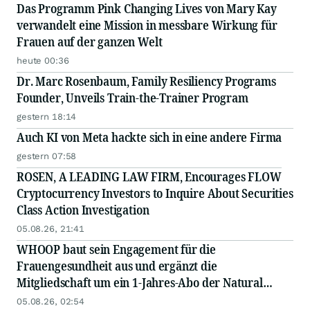
Das Programm Pink Changing Lives von Mary Kay
verwandelt eine Mission in messbare Wirkung für
Frauen auf der ganzen Welt
heute 00:36
Dr. Marc Rosenbaum, Family Resiliency Programs
Founder, Unveils Train-the-Trainer Program
gestern 18:14
Auch KI von Meta hackte sich in eine andere Firma
gestern 07:58
ROSEN, A LEADING LAW FIRM, Encourages FLOW
Cryptocurrency Investors to Inquire About Securities
Class Action Investigation
05.08.26, 21:41
WHOOP baut sein Engagement für die
Frauengesundheit aus und ergänzt die
Mitgliedschaft um ein 1-Jahres-Abo der Natural
Cycles°-App
05.08.26, 02:54