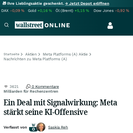
🎁 Ihre Lieblingsaktie geschenkt.
→ Jetzt Depot eröffnen
DAX
-0,09
%
Gold
+0,16
%
Öl (Brent)
+5,15
%
Dow Jones
-0,92
%
Aktien
Meta Platforms (A) Aktie
Startseite
Nachrichten zu Meta Platforms (A)
3621
0 Kommentare
Milliarden für Rechenzentren
Ein Deal mit Signalwirkung: Meta
stärkt seine KI-Offensive
Verfasst von
Saskia Reh