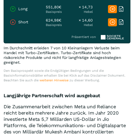
551,80€
× 14,73
Long
Basispreis
Hebel
624,98€
× 14,60
Short
Basispreis
Hebel
Präsentiert von
Im Durchschnitt erleiden 7 von 10 Kleinanlegern Verluste beim
Handel mit Turbo-Zertifikaten. Turbo-Zertifikate sind hoch
risikoreiche Produkte und nicht für langfristige Anlagestrategien
geeignet.
Den Basisprospekt sowie die Endgültigen Bedingungen und die
Basisinformationsblätter erhalten Sie bei Klick auf das Disclaimer Dokument.
Beachten Sie auch die
weiteren Hinweise
zu dieser Werbung.
Langjährige Partnerschaft wird ausgebaut
Die Zusammenarbeit zwischen Meta und Reliance
reicht bereits mehrere Jahre zurück. Im Jahr 2020
investierte Meta 5,7 Milliarden US-Dollar in Jio
Platforms, die Telekommunikations- und Digitalsparte
des von Milliardär Mukesh Ambani kontrollierten