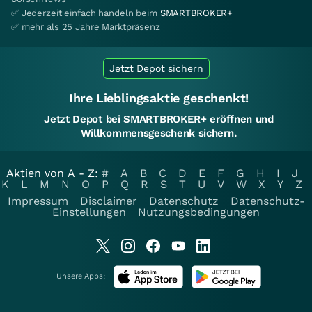
✅ Jederzeit einfach handeln beim
SMARTBROKER+
✅ mehr als 25 Jahre Marktpräsenz
Jetzt Depot sichern
Ihre Lieblingsaktie geschenkt!
Jetzt Depot bei SMARTBROKER+ eröffnen und
Willkommensgeschenk sichern.
Aktien von A - Z:
#
A
B
C
D
E
F
G
H
I
J
K
L
M
N
O
P
Q
R
S
T
U
V
W
X
Y
Z
Impressum
Disclaimer
Datenschutz
Datenschutz-
Einstellungen
Nutzungsbedingungen
Unsere Apps: