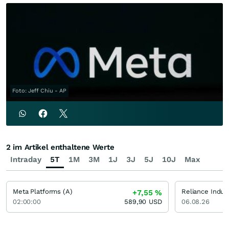
Foto: Jeff Chiu - AP
2 im Artikel enthaltene Werte
Intraday
5T
1M
3M
1J
3J
5J
10J
Max
Meta Platforms (A)
Reliance Indus
+7,55
%
02:00:00
589,90
USD
06.08.26