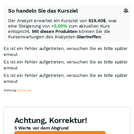
So handeln Sie das Kursziel
Der Analyst erwartet ein Kursziel von
619,40
$
, was
eine Steigerung von
+5,00%
zum aktuellen Kurs
entspricht.
Mit diesen Produkten
können Sie die
Kurserwartungen des Analysten
übertreffen
.
Es ist ein Fehler aufgetreten, versuchen Sie es bitte später
erneut
Es ist ein Fehler aufgetreten, versuchen Sie es bitte später
erneut
Es ist ein Fehler aufgetreten, versuchen Sie es bitte später
erneut
Werbung
Disclaimer
Achtung, Korrektur!
5 Werte vor dem Abgrund
Knock-Out-Suche
Optionsschein-Suche