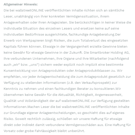
Allgemeiner Hinweis:
Die bei wallstreetONLINE veröffentlichten Inhalte richten sich an sämtliche
Leser, unabhängig von ihrer konkreten Vermögenssituation, ihrem
Anlageverhalten oder ihren Anlagezielen. Sie berücksichtigen in keiner Weise die
individuelle Situation des einzelnen Lesers und ersetzen keine auf seine
individuellen Bedürfnisse ausgerichtete, fachkundige Anlageberatung.Der
Erwerb von Wertpapieren birgt Risiken, die zum Totalverlust des eingesetzten
Kapitals führen können. Etwaige in der Vergangenheit erzielte Gewinne bieten
keine Gewähr für etwaige Gewinne in der Zukunft. Die Smartbroker Holding AG,
ihre verbundenen Unternehmen, ihre Organe und ihre Mitarbeiter (nachfolgend
auch „wir“ bzw. „uns“) sichern weder explizit noch implizit eine bestimmte
Kursentwicklung von Anlageprodukten oder Anlageproduktklassen zu. Wir
empfehlen, vor jeder Anlageentscheidung die zum Anlageprodukt gesetzlich zur
Verfügung zu stellenden Informationen (z.B. den Verkaufsprospekt) zur
Kenntnis zu nehmen und einen fachkundigen Berater zu konsultieren.Wir
übernehmen keine Gewähr für die Aktualität, Richtigkeit, Angemessenheit,
Qualität und Vollständigkeit der auf wallstreetONLINE zur Verfügung gestellten
Informationen.Machen Leser die bei wallstreetONLINE veröffentlichten Inhalte
zur Grundlage eigener Anlageentscheidungen, so geschieht dies auf eigenes
Risiko. Soweit rechtlich zulässig, schließen wir unsere Haftung für etwaige
direkt oder indirekt damit verbundene Vermögensschäden aus. Eine Haftung für
Vorsatz oder grobe Fahrlässigkeit bleibt unberührt.