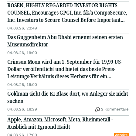
ROSEN, HIGHLY REGARDED INVESTOR RIGHTS
COUNSEL, Encourages GPGI, Inc. f/k/a CompoSecure,
Inc. Investors to Secure Counsel Before Important
Deadline in Securities Class Action - GPGI, CMPO
04.08.26, 22:49
Das Guggenheim Abu Dhabi ernennt seinen ersten
Museumsdirektor
04.08.26, 19:00
Crimson Moon wird am 1. September für 19,99 US-
Dollar veröffentlicht und bietet das beste Preis-
Leistungs-Verhältnis dieses Herbstes für ein
höllisches Action-RPG - allein oder zu zweit
04.08.26, 19:00
Goldman sieht die KI-Blase dort, wo Anleger sie nicht
suchen
04.08.26, 18:29
2 Kommentare
Apple, Amazon, Microsoft, Meta, Rheinmetall -
Ausblick mit Egmond Haidt
04.08.26, 17:00
Anzeige