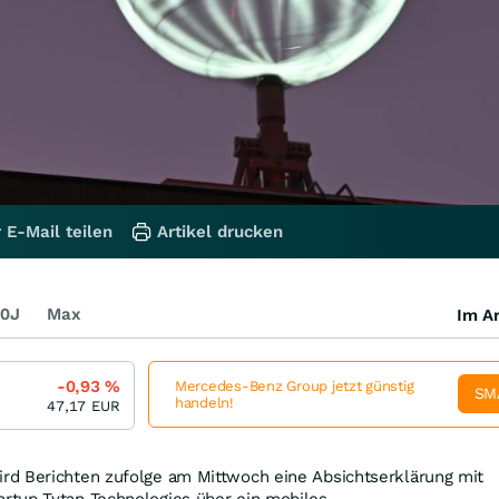
 E-Mail teilen
Artikel drucken
0J
Max
Im Ar
-0,93
%
Mercedes-Benz Group jetzt günstig
SM
handeln!
47,17
EUR
d Berichten zufolge am Mittwoch eine Absichtserklärung mit
tup Tytan Technologies über ein mobiles