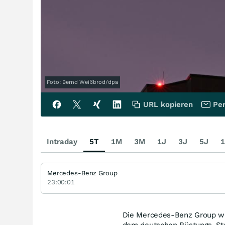
Foto: Bernd Weißbrod/dpa
URL kopieren
Per
Intraday
5T
1M
3M
1J
3J
5J
1
Mercedes-Benz Group
23:00:01
Die Mercedes-Benz Group wir
dem deutschen Rüstungs-Star