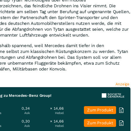
rzeichnen, das feindliche Drohnen ins Visier nimmt. Die
ichtete am selben Tag unter Berufung auf ungenannte Quellen,
tem der Partnerschaft den Sprinter-Transporter und den
des deutschen Automobilherstellers nutzen werde, die mit
r die Abfangdrohnen von Tytan ausgestattet seien, welche zur
emannter Luftfahrzeuge entwickelt wurden.
shalb spannend, weil Mercedes damit tiefer in den
hne selbst zum klassischen Rüstungskonzern zu werden. Tytan
chtungen und Abfangdrohnen bei. Das System soll vor allem
ere unbemannte Fluggeräte bekämpfen, etwa zum Schutz
ghäfen, Militärbasen oder Konvois.
Anzeige
ng zu Mercedes-Benz Group!
0,34
× 14,66
Zum Produkt
s
Ask
Hebel
0,30
× 14,66
Zum Produkt
s
Ask
Hebel