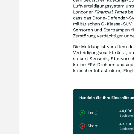
Luftverteidigungssystem unte
Londoner
Financial Times
ber
dass das Drone-Defender-Sys
militärischen G-Klasse-SUV 
Sensoren und Startrampen fü
Zerstörung verdächtiger unb
Die Meldung ist vor allem de
Verteidigungsmarkt rückt, o
steuert Sensorik, Startvorri
kleine FPV-Drohnen und and
kritischer Infrastruktur, Flu
Handeln Sie Ihre Einschätzu
44,00€
Long
Basisprei
49,70€
Short
Basisprei