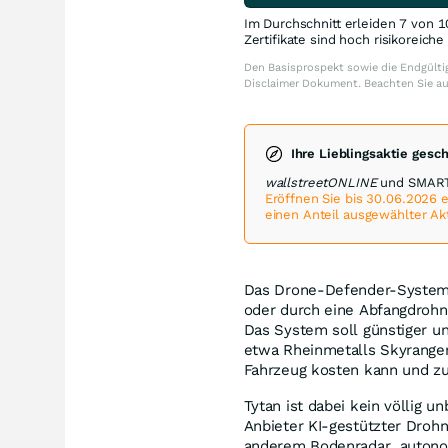
Im Durchschnitt erleiden 7 von 1
Zertifikate sind hoch risikoreich
Den Basisprospekt sowie die Endgültig
Disclaimer Dokument. Beachten Sie a
Ihre Lieblingsaktie gesc
wallstreetONLINE
und SMARTB
Eröffnen Sie bis 30.06.2026
einen Anteil ausgewählter Ak
Das Drone-Defender-System
oder durch eine Abfangdrohn
Das System soll günstiger u
etwa Rheinmetalls Skyranger
Fahrzeug kosten kann und zu
Tytan ist dabei kein völlig u
Anbieter KI-gestützter Droh
anderem Bodenradar, autono