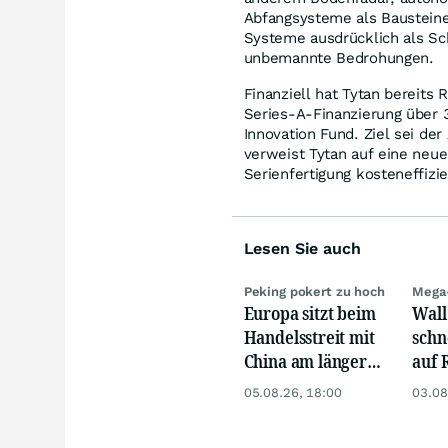
Abfangsysteme als Bausteine
Systeme ausdrücklich als Sch
unbemannte Bedrohungen.
Finanziell hat Tytan bereit
Series-A-Finanzierung über 
Innovation Fund. Ziel sei d
verweist Tytan auf eine neue
Serienfertigung kosteneffizi
Lesen Sie auch
Peking pokert zu hoch
Mega
Europa sitzt beim
Wall
Handelsstreit mit
schn
China am längeren
auf 
Hebel
dank
05.08.26, 18:00
03.08