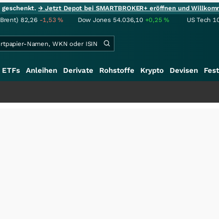
ie geschenkt.
→ Jetzt Depot bei SMARTBROKER+ eröffnen und Willkom
(Brent)
82,26
-1,53
%
Dow Jones
54.036,10
+0,25
%
US Tech 1
ETFs
Anleihen
Derivate
Rohstoffe
Krypto
Devisen
Fest
+++
S