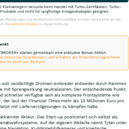
0 Kleinanlegern Verluste beim Handel mit Turbo-Zertifikaten. Turbo-
e Produkte und nicht für langfristige Anlagestrategien geeignet.
en Bedingungen und die Basisinformationsblätter erhalten Sie bei Klick auf das
uch die
weiteren Hinweise
zu dieser Werbung.
henkt
ROKER+ starten gemeinsam eine exklusive Bonus-Aktion.
 ein Depot bei Smartbroker+ und erhalten als Willkommensgeschenk
tien im Wert von 50 Euro!
 soll verdächtige Drohnen entweder entweder durch Rammen
e mit Sprengwirkung neutralisieren. Der entscheidende Punkt:
nd schneller verfügbar sein als komplexe Frontsysteme wie
, der laut der
Financial Times
mehr als 10 Millionen Euro pro
letzt mit Lieferverzögerungen zu kämpfen hatte.
nbekannter Akteur. Das Start-up positioniert sich selbst als
nenabwehrsysteme. Auf der eigenen Website nennt Tytan unter
me Navigation, KI-Wärmebildkameras und kinetische