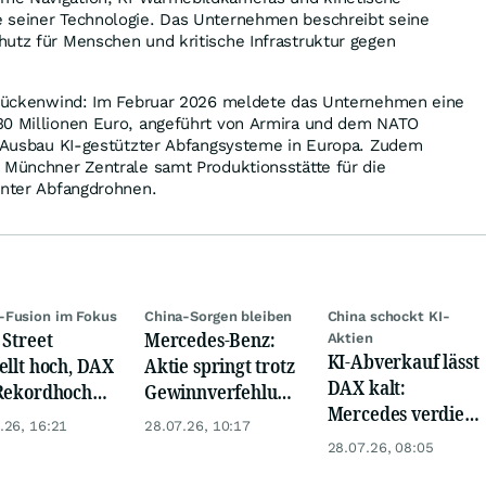
 seiner Technologie. Das Unternehmen beschreibt seine
utz für Menschen und kritische Infrastruktur gegen
s Rückenwind: Im Februar 2026 meldete das Unternehmen eine
30 Millionen Euro, angeführt von Armira und dem NATO
er Ausbau KI-gestützter Abfangsysteme in Europa. Zudem
 Münchner Zentrale samt Produktionsstätte für die
enter Abfangdrohnen.
-Fusion im Fokus
China-Sorgen bleiben
China schockt KI-
 Street
Mercedes-Benz:
Aktien
KI-Abverkauf lässt
ellt hoch, DAX
Aktie springt trotz
DAX kalt:
Rekordhoch
Gewinnverfehlung
Mercedes verdient
 Öl-Absturz
mehr als 5 Prozent
.26, 16:21
28.07.26, 10:17
mehr und
28.07.26, 08:05
Teamviewer unter