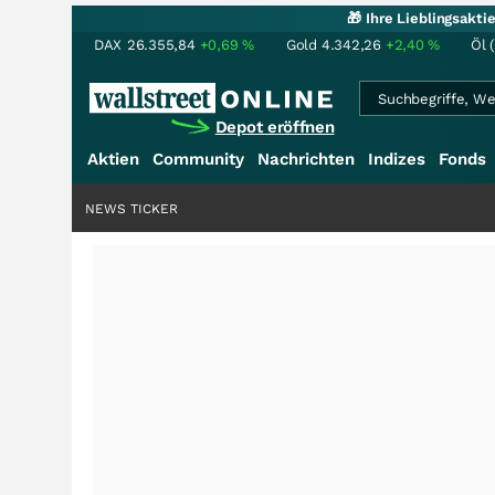
🎁 Ihre Lieblingsakt
DAX
26.355,84
+0,69
%
Gold
4.342,26
+2,40
%
Öl 
Depot eröffnen
Aktien
Community
Nachrichten
Indizes
Fonds
NEWS TICKER