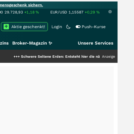
mensgeschenk sichern.
00
29.728,93
+1,18
%
EUR/USD
1,15587
+0,29
%
Aktie geschenkt!
Login
Push-Kurse
zins
Broker-Magazin ✨
Unsere Services
chwere Seltene Erden: Entsteht hier die nächste Milliardenstory?
Anzeige
+++