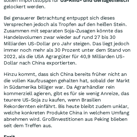
sollen Importstopps für
US-Rind- und Geflügelfleisch
gelockert werden.
Bei genauerer Betrachtung entpuppt sich dieses
Versprechen jedoch als Tropfen auf den heißen Stein.
Zusammen mit separaten Soja-Zusagen könnte das
Handelsvolumen zwar wieder auf rund 27 bis 30
Milliarden US-Dollar pro Jahr steigen. Das liegt jedoch
immer noch mehr als 30 Prozent unter dem Stand von
2022, als die USA Agrargüter für 40,9 Milliarden US-
Dollar nach China exportierten.
Hinzu kommt, dass sich China bereits früher nicht an
die vollen Kaufzusagen gehalten hat, sobald der Markt
in Südamerika billiger war. Da Agrarhändler rein
kommerziell agieren, gibt es für sie wenig Anreize, das
teurere US-Soja zu kaufen, wenn Brasilien
Rekordernten einfährt. Bis heute bleibt zudem unklar,
welche konkreten Produkte China in welchem Umfang
abnehmen wird. Großinvestitionen aus Peking blieben
seit dem Treffen aus.
Fazit