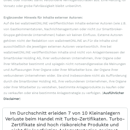
direkt oder indirekt damit verbundene Vermögensschäden aus. Eine Haftung für
Vorsatz oder grobe Fahrlässigkeit bleibt unberührt.
Ergänzender Hinweis für Inhalte externer Autoren:
Auf die bei wallstreetONLINE veröffentlichten Inhalte externer Autoren (wie z.B.
von Gastkommentatoren, Nachrichtenagenturen oder nicht zur Smartbroker-
Gruppe gehörende Unternehmen) haben wir keinen Einfluss. Externe Autoren
gehören nicht der Redaktion von wallstreetONLINE an.Für die Inhalte sind
ausschließlich die jeweiligen externen Autoren verantwortlich. Ihre bei
wallstreetONLINE veröffentlichten Inhalte sind nicht von Anlageinteressen der
Smartbroker Holding AG, ihrer verbundenen Unternehmen, ihrer Organe oder
ihrer Mitarbeiter bestimmt und spiegeln nicht notwendigerweise die Meinungen
und Auffassungen ihrer Organe oder ihrer Mitarbeiter bzw. der Organe ihrer
verbundenen Unternehmen wider. Sie sind insbesondere nicht als Aufforderung
durch die Smartbroker Holding AG, ihre verbundenen Unternehmen, ihre Organe
oder ihrer Mitarbeiter zu verstehen, bestimmte Anlageprodukte zu kaufen oder
zu verkaufen oder eine bestimmte Anlagestrategie zu verfolgen. (
Ausführlicher
Disclaimer
)
Im Durchschnitt erleiden 7 von 10 Kleinanlegern
Verluste beim Handel mit Turbo-Zertifikaten. Turbo-
Zertifikate sind hoch risikoreiche Produkte und