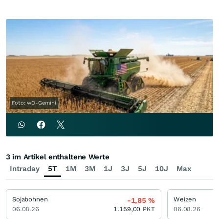
Foto: wO-Gemini
3 im Artikel enthaltene Werte
Intraday
5T
1M
3M
1J
3J
5J
10J
Max
Sojabohnen
Weizen
-1,85
%
06.08.26
1.159,00
PKT
06.08.26