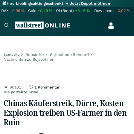
🎁 Ihre Lieblingsaktie geschenkt.
→ Jetzt Depot eröffnen
DAX
-0,09
%
Gold
+0,49
%
Öl (Brent)
+5,15
%
Dow Jones
-0,92
%
Rohstoffe
Sojabohnen Rohstoff
Startseite
Nachrichten zu Sojabohnen
60101
1 Kommentar
Die perfekte Krise
Chinas Käuferstreik, Dürre, Kosten-
Explosion treiben US-Farmer in den
Ruin