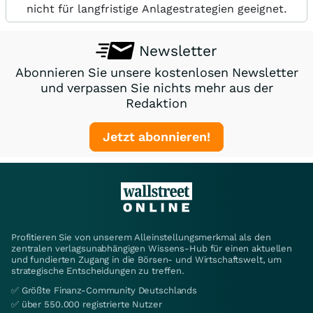
nicht für langfristige Anlagestrategien geeignet.
Newsletter
Abonnieren Sie unsere kostenlosen Newsletter
und verpassen Sie nichts mehr aus der
Redaktion
Jetzt abonnieren!
Profitieren Sie von unserem Alleinstellungsmerkmal als den
zentralen verlagsunabhängigen Wissens-Hub für einen aktuellen
und fundierten Zugang in die Börsen- und Wirtschaftswelt, um
strategische Entscheidungen zu treffen.
✅ Größte Finanz-Community Deutschlands
✅ über 550.000 registrierte Nutzer