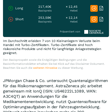
217,40€
× 12,45
Long
Basispreis
Hebel
253,58€
× 12,14
Short
Basispreis
Hebel
Präsentiert von
Im Durchschnitt erleiden 7 von 10 Kleinanlegern Verluste beim
Handel mit Turbo-Zertifikaten. Turbo-Zertifikate sind hoch
risikoreiche Produkte und nicht für langfristige Anlagestrategien
geeignet.
Den Basisprospekt sowie die Endgültigen Bedingungen und die
Basisinformationsblätter erhalten Sie bei Klick auf das Disclaimer Dokument.
Beachten Sie auch die
weiteren Hinweise
zu dieser Werbung.
JPMorgan Chase & Co. untersucht Quantenalgorithmen
für das Risikomanagement. AstraZeneca plc arbeitet
gemeinsam mit IonQ (ISIN: US46222L1089, WKN:
A3C4QT) an Anwendungen für die
Medikamentenentwicklung. nutzt Quantensoftware für
Optimierungsaufgaben in der Fahrzeugentwicklung.