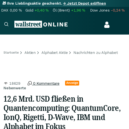
🎁 Ihre Lieblingsaktie geschenkt.
→ Jetzt Depot eröffnen
DAX
0,00
%
Gold
+0,40
%
Öl (Brent)
+1,96
%
Dow Jones
-0,24
%
Aktien
Alphabet Aktie
Nachrichten zu Alphabet
Startseite
Anzeige
18629
0 Kommentare
Nebenwerte
12,6 Mrd. USD fließen in
Quantencomputing: QuantumCore,
IonQ, Rigetti, D-Wave, IBM und
Alphabet im Fokus