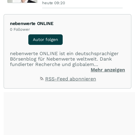
heute 09:20
nebenwerte ONLINE
0
Follower
Autor folgen
nebenwerte ONLINE ist ein deutschsprachiger
Börsenblog für Nebenwerte weltweit. Dank
fundierter Recherche und globalem
Expertennetzwerk berichtet nebenwerte
Mehr anzeigen
ONLINE regelmäßig exklusiv über spannende
RSS-Feed abonnieren
Wachstum-Stories aus dem Bereich der Small-
und Midcap Aktien und bietet
börseninteressierten Lesern somit mit eine
effiziente Informationsplattform für
Investment- und Tradingchancen.