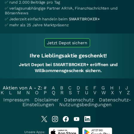
✅ rund 2.000 Beiträge pro Tag
✅ verlagsunabhängige Partner ARIVA, FinanzNachrichten und
BörsenNews
✅ Jederzeit einfach handeln beim
SMARTBROKER+
✅ mehr als 25 Jahre Marktpräsenz
Jetzt Depot sichern
Ihre Lieblingsaktie geschenkt!
Jetzt Depot bei SMARTBROKER+ eröffnen und
Willkommensgeschenk sichern.
Aktien von A - Z:
#
A
B
C
D
E
F
G
H
I
J
K
L
M
N
O
P
Q
R
S
T
U
V
W
X
Y
Z
Impressum
Disclaimer
Datenschutz
Datenschutz-
Einstellungen
Nutzungsbedingungen
Unsere Apps: