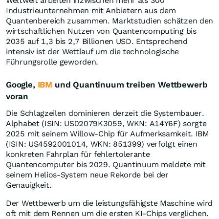
Weltweit arbeiten inzwischen mehr als 300
Industrieunternehmen mit Anbietern aus dem
Quantenbereich zusammen. Marktstudien schätzen den
wirtschaftlichen Nutzen von Quantencomputing bis
2035 auf 1,3 bis 2,7 Billionen USD. Entsprechend
intensiv ist der Wettlauf um die technologische
Führungsrolle geworden.
Google,
IBM
und Quantinuum treiben Wettbewerb
voran
Die Schlagzeilen dominieren derzeit die Systembauer.
Alphabet (ISIN: US02079K3059, WKN: A14Y6F) sorgte
2025 mit seinem Willow-Chip für Aufmerksamkeit. IBM
(ISIN: US4592001014, WKN: 851399) verfolgt einen
konkreten Fahrplan für fehlertolerante
Quantencomputer bis 2029. Quantinuum meldete mit
seinem Helios-System neue Rekorde bei der
Genauigkeit.
Der Wettbewerb um die leistungsfähigste Maschine wird
oft mit dem Rennen um die ersten KI-Chips verglichen.