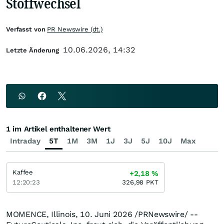
Stoffwechsel
Verfasst von
PR Newswire (dt.)
10.06.2026, 14:32
Letzte Änderung
1 im Artikel enthaltener Wert
Intraday
5T
1M
3M
1J
3J
5J
10J
Max
Kaffee
+2,18
%
12:20:23
326,98
PKT
MOMENCE, Illinois
,
10. Juni 2026
/PRNewswire/ --