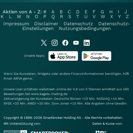
Aktien von A - Z:
#
A
B
C
D
E
F
G
H
I
J
K
L
M
N
O
P
Q
R
S
T
U
V
W
X
Y
Z
Impressum
Disclaimer
Datenschutz
Datenschutz-
Einstellungen
Nutzungsbedingungen
Unsere Apps:
Wenn Sie Kursdaten, Widgets oder andere Finanzinformationen benötigen, hilft
Ihnen
ARIVA
gerne.
Unsere User schätzen wallstreet-online.de: 4.8 von 5 Sternen ermittelt aus 285
Bewertungen bei www.kagels-trading.de
Zeitverzögerung der Kursdaten: Deutsche Börsen +15 Min. NASDAQ +15 Min.
NYSE +20 Min. AMEX +20 Min. Dow Jones +15 Min. Alle Angaben ohne Gewähr.
Copyright © 1998-2026 Smartbroker Holding AG - Alle Rechte vorbehalten.
Mit Unterstützung von:
Daten & Kurse von: