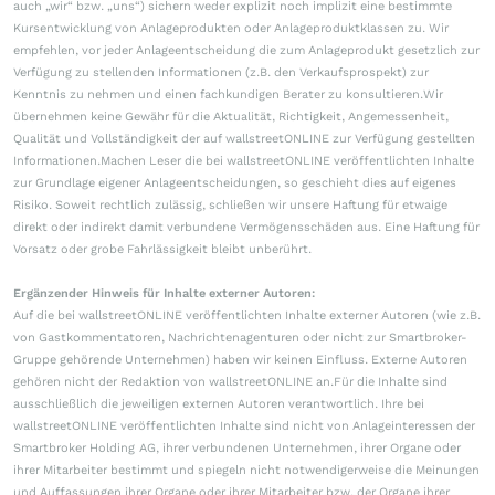
auch „wir“ bzw. „uns“) sichern weder explizit noch implizit eine bestimmte
Kursentwicklung von Anlageprodukten oder Anlageproduktklassen zu. Wir
empfehlen, vor jeder Anlageentscheidung die zum Anlageprodukt gesetzlich zur
Verfügung zu stellenden Informationen (z.B. den Verkaufsprospekt) zur
Kenntnis zu nehmen und einen fachkundigen Berater zu konsultieren.Wir
übernehmen keine Gewähr für die Aktualität, Richtigkeit, Angemessenheit,
Qualität und Vollständigkeit der auf wallstreetONLINE zur Verfügung gestellten
Informationen.Machen Leser die bei wallstreetONLINE veröffentlichten Inhalte
zur Grundlage eigener Anlageentscheidungen, so geschieht dies auf eigenes
Risiko. Soweit rechtlich zulässig, schließen wir unsere Haftung für etwaige
direkt oder indirekt damit verbundene Vermögensschäden aus. Eine Haftung für
Vorsatz oder grobe Fahrlässigkeit bleibt unberührt.
Ergänzender Hinweis für Inhalte externer Autoren:
Auf die bei wallstreetONLINE veröffentlichten Inhalte externer Autoren (wie z.B.
von Gastkommentatoren, Nachrichtenagenturen oder nicht zur Smartbroker-
Gruppe gehörende Unternehmen) haben wir keinen Einfluss. Externe Autoren
gehören nicht der Redaktion von wallstreetONLINE an.Für die Inhalte sind
ausschließlich die jeweiligen externen Autoren verantwortlich. Ihre bei
wallstreetONLINE veröffentlichten Inhalte sind nicht von Anlageinteressen der
Smartbroker Holding AG, ihrer verbundenen Unternehmen, ihrer Organe oder
ihrer Mitarbeiter bestimmt und spiegeln nicht notwendigerweise die Meinungen
und Auffassungen ihrer Organe oder ihrer Mitarbeiter bzw. der Organe ihrer