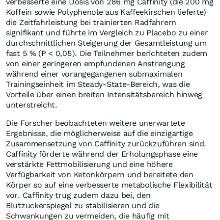
verbesserte eine Dosis von 286 mg Caffinity (die 200 mg
Koffein sowie Polyphenole aus Kaffeekirschen lieferte)
die Zeitfahrleistung bei trainierten Radfahrern
signifikant und führte im Vergleich zu Placebo zu einer
durchschnittlichen Steigerung der Gesamtleistung um
fast 5 % (P < 0,05). Die Teilnehmer berichteten zudem
von einer geringeren empfundenen Anstrengung
während einer vorangegangenen submaximalen
Trainingseinheit im Steady-State-Bereich, was die
Vorteile über einen breiten Intensitätsbereich hinweg
unterstreicht.
Die Forscher beobachteten weitere unerwartete
Ergebnisse, die möglicherweise auf die einzigartige
Zusammensetzung von Caffinity zurückzuführen sind.
Caffinity förderte während der Erholungsphase eine
verstärkte Fettmobilisierung und eine höhere
Verfügbarkeit von Ketonkörpern und bereitete den
Körper so auf eine verbesserte metabolische Flexibilität
vor. Caffinity trug zudem dazu bei, den
Blutzuckerspiegel zu stabilisieren und die
Schwankungen zu vermeiden, die häufig mit