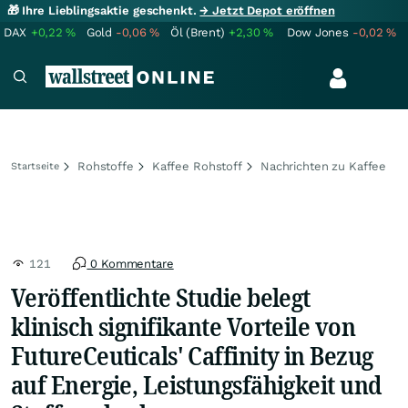
🎁 Ihre Lieblingsaktie geschenkt.
→ Jetzt Depot eröffnen
DAX
+0,22
%
Gold
-0,06
%
Öl (Brent)
+2,30
%
Dow Jones
-0,02
%
Rohstoffe
Kaffee Rohstoff
Nachrichten zu Kaffee
Startseite
121
0 Kommentare
Veröffentlichte Studie belegt
klinisch signifikante Vorteile von
FutureCeuticals' Caffinity in Bezug
auf Energie, Leistungsfähigkeit und