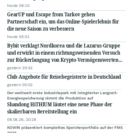
heute 06:10
GearUP und Escape from Tarkov gehen
Partnerschaft ein, um das Online-Spielerlebnis für
die neue Saison zu verbessern
heute 05:01
Bybit verklagt Nordkorea und die Lazarus-Gruppe
und erwirkt in einem richtungsweisenden Versuch
zur Rückerlangung von Krypto-Vermögenswerten
eine einstweilige Verfügung zur Einfrierung
gestern 20:42
gestohlener Vermögenswerte
Club-Angebote für Reisebegeisterte in Deutschland
gestern 00:02
Der weltweit erste Industriepark mit integrierter Langzeit-
Energiespeicherung nimmt die Produktion auf
Shandong HiTHIUM läutet eine neue Phase der
skalierbaren Bereitstellung ein
08.08.26, 20:28
KOWIN präsentiert komplettes Speicherportfolio auf der FMS
2026