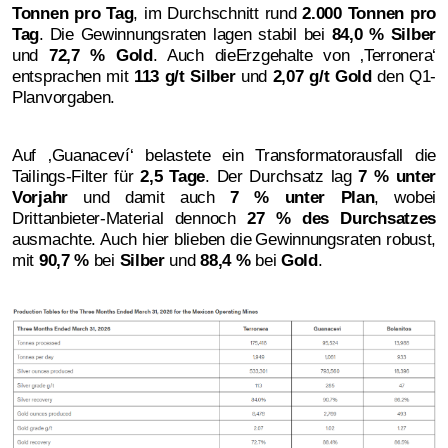
Tonnen pro Tag
, im Durchschnitt rund
2.000 Tonnen pro
Tag
.
Die Gewinnungsraten lagen stabil bei
84,0 % Silber
und
72,7 % Gold
.
Auch die
Erzgehalte von ‚Terronera‘
entsprachen mit
113 g/t Silber
und
2,07 g/t Gold
den Q1-
Planvorgaben.
Auf ‚Guanaceví‘ belastete ein Transformatorausfall die
Tailings-Filter für
2,5 Tage
. Der Durchsatz lag
7 % unter
Vorjahr
und damit auch
7 % unter Plan
, wobei
Drittanbieter-Material dennoch
27 % des Durchsatzes
ausmachte.
Auch hier blieben die
Gewinnungsraten robust,
mit
90,7 %
bei
Silber
und
88,4 %
bei
Gold
.