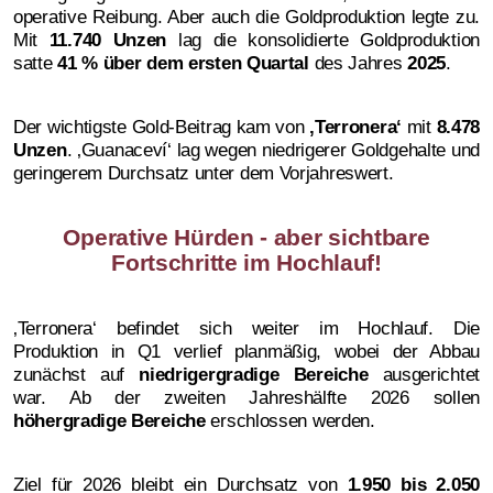
operative Reibung.
Aber auch die Goldproduktion legte zu.
Mit
11.740 Unzen
lag die konsolidierte Goldproduktion
satte
41 % über dem ersten Quartal
des Jahres
2025
.
Der wichtigste Gold-Beitrag kam von
‚
Terronera‘
mit
8.478
Unzen
. ‚Guanaceví‘ lag wegen niedrigerer Goldgehalte und
geringerem Durchsatz unter dem Vorjahreswert.
Operative Hürden - aber sichtbare
Fortschritte im Hochlauf!
‚Terronera‘ befindet sich weiter im Hochlauf. Die
Produktion in Q1 verlief planmäßig, wobei der Abbau
zunächst auf
niedrigergradige Bereiche
ausgerichtet
war.
Ab der zweiten Jahreshälfte 2026 sollen
höhergradige Bereiche
erschlossen werden.
Ziel für 2026 bleibt ein Durchsatz von
1.950 bis 2.050