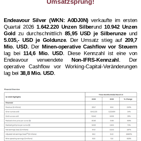
Umsatzsprung!
Endeavour Silver (WKN: A0DJ0N)
verkaufte im ersten
Quartal 2026
1.642.220 Unzen Silber
und
10.942 Unzen
Gold
zu durchschnittlich
85,95 USD je Silberunze
und
5.035,- USD je Goldunze
. Der Umsatz stieg auf
209,7
Mio. USD.
Der
Minen-operative Cashflow vor Steuern
lag bei
114,6 Mio. USD
. Diese Kennzahl ist eine von
Endeavour verwendete
Non-IFRS-Kennzahl
. Der
operative Cashflow vor Working-Capital-Veränderungen
lag bei
38,8 Mio. USD
.