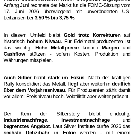
Anfang Juni rechnete der Markt für die FOMC-Sitzung vom
17. Juni 2026 überwiegend mit unveränderten US-
Leitzinsen bei
3,50 % bis 3,75 %
.
In diesem Umfeld bleibt
Gold trotz Korrekturen
auf
historisch
hohem Niveau
. Für Edelmetallproduzenten ist
das wichtig:
Hohe Metallpreise
können
Margen
und
Cashflow
stützen - sofern Kosten, Produktion und
Währungen mitspielen.
Auch Silber
bleibt
stark im Fokus
. Nach der kräftigen
Rally konsolidiert das Metall,
liegt
aber weiterhin
deutlich
über dem Vorjahresniveau
. Für Produzenten zählt damit
vor allem: Preisniveau hoch, Volatilität aber weiter präsent.
Der Kern der Silberstory bleibt eindeutig:
Industrienachfrage
,
Investmentnachfrage
und
begrenztes Angebot
. Laut Silver Institute dürfte 2026 das
sechste Defizitjahr in Folge
werden - mit einem