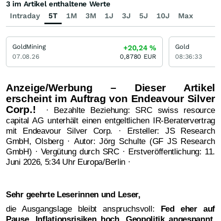
3 im Artikel enthaltene Werte
Intraday
5T
1M
3M
1J
3J
5J
10J
Max
GoldMining
Gold
+20,24
%
07.08.26
0,8780
EUR
08:36:33
Anzeige/Werbung – Dieser Artikel
erscheint im Auftrag von Endeavour Silver
Corp.!
· Bezahlte Beziehung: SRC swiss resource
capital AG unterhält einen entgeltlichen IR-Beratervertrag
mit Endeavour Silver Corp. · Ersteller: JS Research
GmbH, Olsberg · Autor: Jörg Schulte (GF JS Research
GmbH) · Vergütung durch SRC · Erstveröffentlichung: 11.
Juni 2026, 5:34 Uhr Europa/Berlin ·
Sehr geehrte Leserinnen und Leser,
die Ausgangslage bleibt anspruchsvoll:
Fed eher auf
Pause
,
Inflationsrisiken hoch
,
Geopolitik angespannt
.