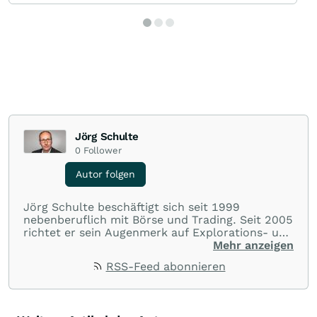
Jörg Schulte
0
Follower
Autor folgen
Jörg Schulte beschäftigt sich seit 1999
nebenberuflich mit Börse und Trading. Seit 2005
richtet er sein Augenmerk auf Explorations- und
Bergbauunternehmen und analysiert täglich die
Mehr anzeigen
Märkte. Seit Januar 2006 ist Jörg Schulte als
RSS-Feed abonnieren
Community-Mitglied auf wallstreet:online aktiv.