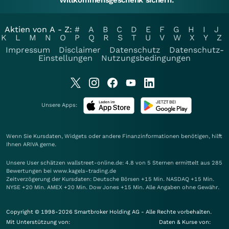
Aktien von A - Z:
#
A
B
C
D
E
F
G
H
I
J
K
L
M
N
O
P
Q
R
S
T
U
V
W
X
Y
Z
Impressum
Disclaimer
Datenschutz
Datenschutz-
Einstellungen
Nutzungsbedingungen
Unsere Apps:
Wenn Sie Kursdaten, Widgets oder andere Finanzinformationen benötigen, hilft
Ihnen
ARIVA
gerne.
Unsere User schätzen wallstreet-online.de: 4.8 von 5 Sternen ermittelt aus 285
Bewertungen bei www.kagels-trading.de
Zeitverzögerung der Kursdaten: Deutsche Börsen +15 Min. NASDAQ +15 Min.
NYSE +20 Min. AMEX +20 Min. Dow Jones +15 Min. Alle Angaben ohne Gewähr.
Copyright © 1998-2026 Smartbroker Holding AG - Alle Rechte vorbehalten.
Mit Unterstützung von:
Daten & Kurse von: