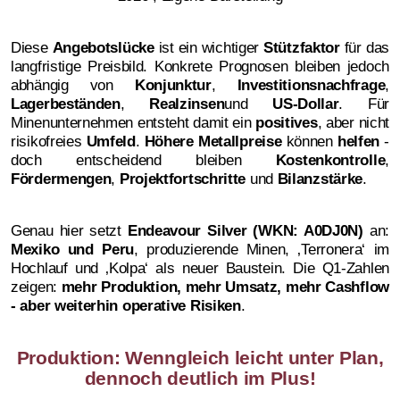
Diese
Angebotslücke
ist ein wichtiger
Stützfaktor
für das
langfristige Preisbild. Konkrete Prognosen bleiben jedoch
abhängig von
Konjunktur
,
Investitionsnachfrage
,
Lagerbeständen
,
Realzinsen
und
US-Dollar
. Für
Minenunternehmen entsteht damit ein
positives
, aber nicht
risikofreies
Umfeld
.
Höhere Metallpreise
können
helfen
-
doch entscheidend bleiben
Kostenkontrolle
,
Fördermengen
,
Projektfortschritte
und
Bilanzstärke
.
Genau hier setzt
Endeavour Silver (WKN: A0DJ0N)
an:
Mexiko und Peru
, produzierende Minen, ‚Terronera‘ im
Hochlauf und ‚Kolpa‘ als neuer Baustein. Die Q1-Zahlen
zeigen:
mehr Produktion, mehr Umsatz, mehr Cashflow
- aber weiterhin operative Risiken
.
Produktion: Wenngleich leicht unter Plan,
dennoch deutlich im Plus!