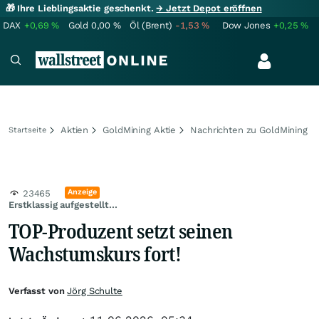
🎁 Ihre Lieblingsaktie geschenkt.
→ Jetzt Depot eröffnen
DAX
+0,69
%
Gold
0,00
%
Öl (Brent)
-1,53
%
Dow Jones
+0,25
%
Aktien
GoldMining Aktie
Nachrichten zu GoldMining
Startseite
Anzeige
23465
Erstklassig aufgestellt...
TOP-Produzent setzt seinen
Wachstumskurs fort!
Verfasst von
Jörg Schulte