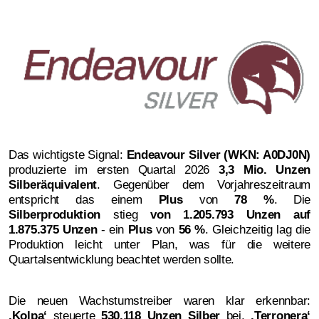
Das wichtigste Signal:
Endeavour Silver (WKN: A0DJ0N)
produzierte im ersten Quartal 2026
3,3 Mio. Unzen
Silberäquivalent
. Gegenüber dem Vorjahreszeitraum
entspricht das einem
Plus
von
78 %
.
Die
Silberproduktion
stieg
von
1.205.793 Unzen
auf
1.875.375 Unzen
- ein
Plus
von
56 %
. Gleichzeitig lag die
Produktion leicht unter Plan, was für die weitere
Quartalsentwicklung beachtet werden sollte.
Die neuen Wachstumstreiber waren klar erkennbar:
‚
Kolpa‘
steuerte
530.118 Unzen Silber
bei,
‚
Terronera‘