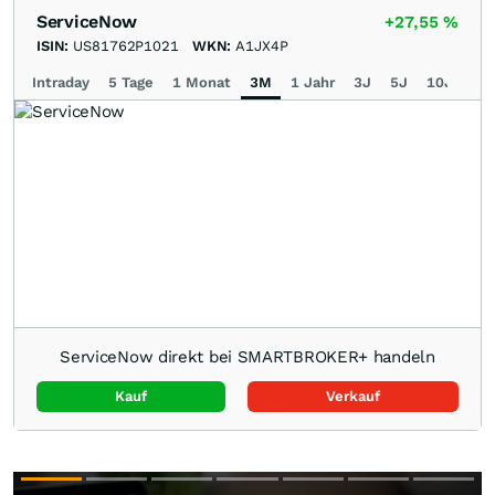
ServiceNow
+27,55
%
ISIN:
US81762P1021
WKN:
A1JX4P
Intraday
5 Tage
1 Monat
3M
1 Jahr
3J
5J
10J
Ma
ServiceNow direkt bei SMARTBROKER+ handeln
Kauf
Verkauf