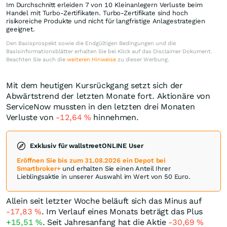
Im Durchschnitt erleiden 7 von 10 Kleinanlegern Verluste beim
Handel mit Turbo-Zertifikaten. Turbo-Zertifikate sind hoch
risikoreiche Produkte und nicht für langfristige Anlagestrategien
geeignet.
Den Basisprospekt sowie die Endgültigen Bedingungen und die
Basisinformationsblätter erhalten Sie bei Klick auf das Disclaimer Dokument.
Beachten Sie auch die
weiteren Hinweise
zu dieser Werbung.
Mit dem heutigen Kursrückgang setzt sich der
Abwärtstrend der letzten Monate fort. Aktionäre von
ServiceNow mussten in den letzten drei Monaten
Verluste von
-12,64
%
hinnehmen.
Exklusiv für wallstreetONLINE User
Eröffnen Sie bis zum 31.08.2026 ein Depot bei
Smartbroker+
und erhalten Sie einen Anteil Ihrer
Lieblingsaktie in unserer Auswahl im Wert von 50 Euro.
Allein seit letzter Woche beläuft sich das Minus auf
-17,83
%
. Im Verlauf eines Monats beträgt das Plus
+15,51
%
. Seit Jahresanfang hat die Aktie
-30,69
%