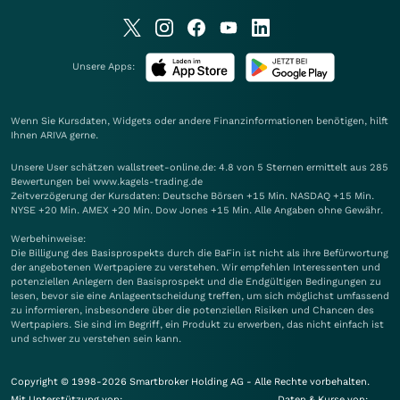
Unsere Apps:
Wenn Sie Kursdaten, Widgets oder andere Finanzinformationen benötigen, hilft
Ihnen
ARIVA
gerne.
Unsere User schätzen wallstreet-online.de: 4.8 von 5 Sternen ermittelt aus 285
Bewertungen bei www.kagels-trading.de
Zeitverzögerung der Kursdaten: Deutsche Börsen +15 Min. NASDAQ +15 Min.
NYSE +20 Min. AMEX +20 Min. Dow Jones +15 Min. Alle Angaben ohne Gewähr.
Werbehinweise:
Die Billigung des Basisprospekts durch die BaFin ist nicht als ihre Befürwortung
der angebotenen Wertpapiere zu verstehen. Wir empfehlen Interessenten und
potenziellen Anlegern den Basisprospekt und die Endgültigen Bedingungen zu
lesen, bevor sie eine Anlageentscheidung treffen, um sich möglichst umfassend
zu informieren, insbesondere über die potenziellen Risiken und Chancen des
Wertpapiers. Sie sind im Begriff, ein Produkt zu erwerben, das nicht einfach ist
und schwer zu verstehen sein kann.
Copyright © 1998-2026 Smartbroker Holding AG - Alle Rechte vorbehalten.
Mit Unterstützung von:
Daten & Kurse von: