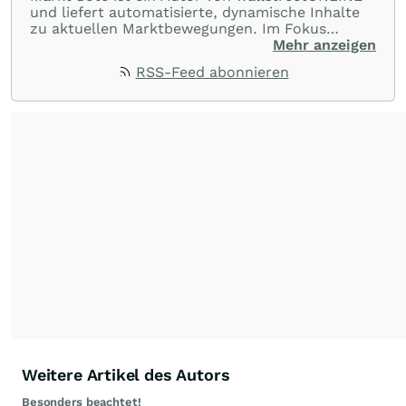
und liefert automatisierte, dynamische Inhalte
zu aktuellen Marktbewegungen. Im Fokus
stehen Tops und Flops, Branchentrends und
Mehr anzeigen
Impulse aus der Community. Ob Tech-Aktien,
RSS-Feed abonnieren
Rohstoffe oder Krypto – die Beiträge sind kurz,
prägnant und regen zur Diskussion an, sodass
Leser schnell einen Überblick gewinnen und
eigene Marktideen entwickeln können.
Weitere Artikel des Autors
Besonders beachtet!