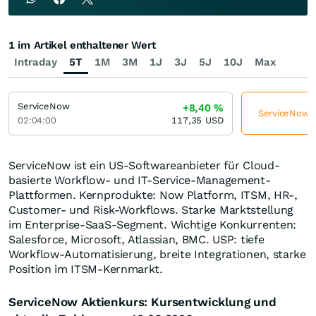
1 im Artikel enthaltener Wert
Intraday
5T
1M
3M
1J
3J
5J
10J
Max
ServiceNow
+8,40
%
ServiceNow je
02:04:00
117,35
USD
ServiceNow ist ein US-Softwareanbieter für Cloud-
basierte Workflow- und IT-Service-Management-
Plattformen. Kernprodukte: Now Platform, ITSM, HR-,
Customer- und Risk-Workflows. Starke Marktstellung
im Enterprise-SaaS-Segment. Wichtige Konkurrenten:
Salesforce, Microsoft, Atlassian, BMC. USP: tiefe
Workflow-Automatisierung, breite Integrationen, starke
Position im ITSM-Kernmarkt.
ServiceNow Aktienkurs: Kursentwicklung und