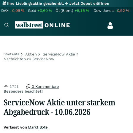
🎁 Ihre Lieblingsaktie geschenkt.
→ Jetzt Depot eröffnen
DAX
-0,09
%
Gold
+0,60
%
Öl (Brent)
+5,15
%
Dow Jones
-0,92
%
Aktien
ServiceNow Aktie
Startseite
Nachrichten zu ServiceNow
1721
0 Kommentare
Besonders beachtet!
ServiceNow Aktie unter starkem
Abgabedruck - 10.06.2026
Verfasst von
Markt Bote