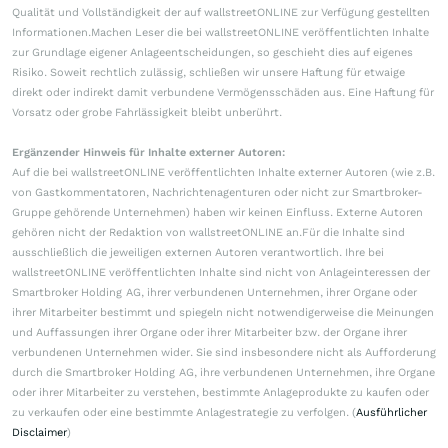
Qualität und Vollständigkeit der auf wallstreetONLINE zur Verfügung gestellten
Informationen.Machen Leser die bei wallstreetONLINE veröffentlichten Inhalte
zur Grundlage eigener Anlageentscheidungen, so geschieht dies auf eigenes
Risiko. Soweit rechtlich zulässig, schließen wir unsere Haftung für etwaige
direkt oder indirekt damit verbundene Vermögensschäden aus. Eine Haftung für
Vorsatz oder grobe Fahrlässigkeit bleibt unberührt.
Ergänzender Hinweis für Inhalte externer Autoren:
Auf die bei wallstreetONLINE veröffentlichten Inhalte externer Autoren (wie z.B.
von Gastkommentatoren, Nachrichtenagenturen oder nicht zur Smartbroker-
Gruppe gehörende Unternehmen) haben wir keinen Einfluss. Externe Autoren
gehören nicht der Redaktion von wallstreetONLINE an.Für die Inhalte sind
ausschließlich die jeweiligen externen Autoren verantwortlich. Ihre bei
wallstreetONLINE veröffentlichten Inhalte sind nicht von Anlageinteressen der
Smartbroker Holding AG, ihrer verbundenen Unternehmen, ihrer Organe oder
ihrer Mitarbeiter bestimmt und spiegeln nicht notwendigerweise die Meinungen
und Auffassungen ihrer Organe oder ihrer Mitarbeiter bzw. der Organe ihrer
verbundenen Unternehmen wider. Sie sind insbesondere nicht als Aufforderung
durch die Smartbroker Holding AG, ihre verbundenen Unternehmen, ihre Organe
oder ihrer Mitarbeiter zu verstehen, bestimmte Anlageprodukte zu kaufen oder
zu verkaufen oder eine bestimmte Anlagestrategie zu verfolgen. (
Ausführlicher
Disclaimer
)