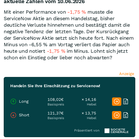
aktuelle Zahlen vom 10.06.2026
Mit einer Performance von
-1,75
%
musste die
ServiceNow Aktie an diesem Handelstag, bisher
deutliche Verluste hinnehmen und bestätigt damit die
negative Tendenz der letzten Tage. Der Kursrückgang
der ServiceNow Aktie setzt sich heute fort. Nach einem
Minus von -6,55
%
am Vortag verliert das Papier auch
heute und notiert
-1,75
%
im Minus. Lohnt sich jetzt
schon ein Einstieg oder lieber noch abwarten?
Anzeige
Handeln Sie Ihre Einschätzung zu Servicenow!
108,02€
× 14,16
Long
Basispreis
Hebel
121,37€
× 13,75
Short
Basispreis
Hebel
Präsentiert von