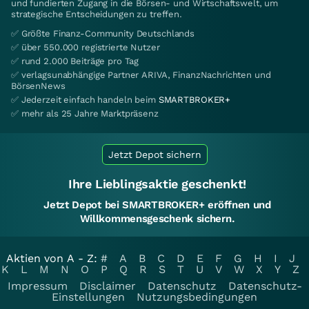
und fundierten Zugang in die Börsen- und Wirtschaftswelt, um
strategische Entscheidungen zu treffen.
✅ Größte Finanz-Community Deutschlands
✅ über 550.000 registrierte Nutzer
✅ rund 2.000 Beiträge pro Tag
✅ verlagsunabhängige Partner ARIVA, FinanzNachrichten und
BörsenNews
✅ Jederzeit einfach handeln beim
SMARTBROKER+
✅ mehr als 25 Jahre Marktpräsenz
Jetzt Depot sichern
Ihre Lieblingsaktie geschenkt!
Jetzt Depot bei SMARTBROKER+ eröffnen und
Willkommensgeschenk sichern.
Aktien von A - Z:
#
A
B
C
D
E
F
G
H
I
J
K
L
M
N
O
P
Q
R
S
T
U
V
W
X
Y
Z
Impressum
Disclaimer
Datenschutz
Datenschutz-
Einstellungen
Nutzungsbedingungen