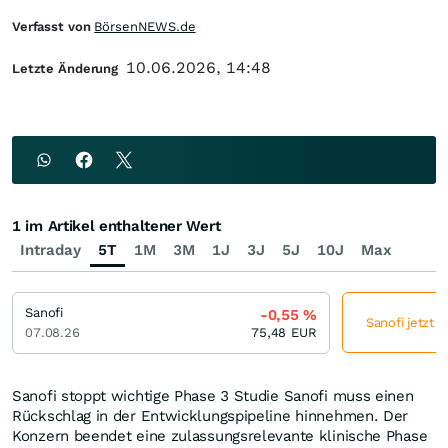
Verfasst von
BörsenNEWS.de
10.06.2026, 14:48
Letzte Änderung
1 im Artikel enthaltener Wert
Intraday
5T
1M
3M
1J
3J
5J
10J
Max
Sanofi
-0,55
%
Sanofi jetzt 
07.08.26
75,48
EUR
Sanofi stoppt wichtige Phase 3 Studie Sanofi muss einen
Rückschlag in der Entwicklungspipeline hinnehmen. Der
Konzern beendet eine zulassungsrelevante klinische Phase