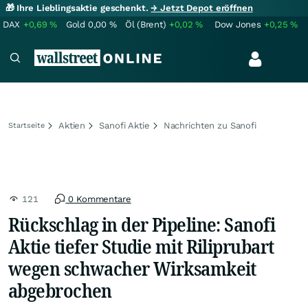
🎁 Ihre Lieblingsaktie geschenkt.
→ Jetzt Depot eröffnen
DAX
+0,69
%
Gold
0,00
%
Öl (Brent)
+0,02
%
Dow Jones
+0,25
%
Aktien
Sanofi Aktie
Nachrichten zu Sanofi
Startseite
121
0 Kommentare
Rückschlag in der Pipeline: Sanofi
Aktie tiefer Studie mit Riliprubart
wegen schwacher Wirksamkeit
abgebrochen