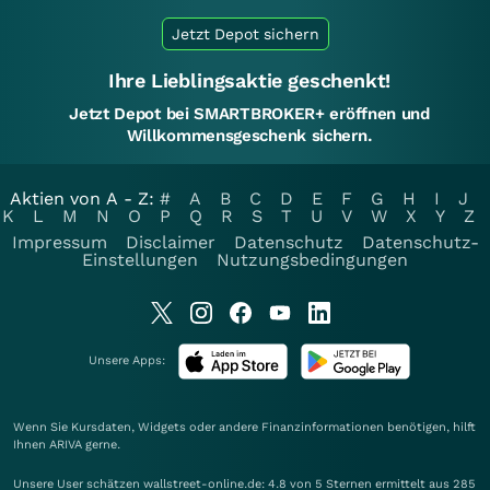
Jetzt Depot sichern
Ihre Lieblingsaktie geschenkt!
Jetzt Depot bei SMARTBROKER+ eröffnen und
Willkommensgeschenk sichern.
Aktien von A - Z:
#
A
B
C
D
E
F
G
H
I
J
K
L
M
N
O
P
Q
R
S
T
U
V
W
X
Y
Z
Impressum
Disclaimer
Datenschutz
Datenschutz-
Einstellungen
Nutzungsbedingungen
Unsere Apps:
Wenn Sie Kursdaten, Widgets oder andere Finanzinformationen benötigen, hilft
Ihnen
ARIVA
gerne.
Unsere User schätzen wallstreet-online.de: 4.8 von 5 Sternen ermittelt aus 285