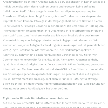
Anlageverhalten oder ihren Anlagezielen. Sie berücksichtigen in keiner Weise die
individuelle Situation des einzelnen Lesers und ersetzen keine auf seine
individuellen Bedürfnisse ausgerichtete, fachkundige Anlageberatung.Der
Erwerb von Wertpapieren birgt Risiken, die zum Totalverlust des eingesetzten
Kapitals führen können. Etwaige in der Vergangenheit erzielte Gewinne bieten
keine Gewähr für etwaige Gewinne in der Zukunft. Die Smartbroker Holding AG,
ihre verbundenen Unternehmen, ihre Organe und ihre Mitarbeiter (nachfolgend
auch „wir“ bzw. „uns“) sichern weder explizit noch implizit eine bestimmte
Kursentwicklung von Anlageprodukten oder Anlageproduktklassen zu. Wir
empfehlen, vor jeder Anlageentscheidung die zum Anlageprodukt gesetzlich zur
Verfügung zu stellenden Informationen (z.B. den Verkaufsprospekt) zur
Kenntnis zu nehmen und einen fachkundigen Berater zu konsultieren.Wir
übernehmen keine Gewähr für die Aktualität, Richtigkeit, Angemessenheit,
Qualität und Vollständigkeit der auf wallstreetONLINE zur Verfügung gestellten
Informationen.Machen Leser die bei wallstreetONLINE veröffentlichten Inhalte
zur Grundlage eigener Anlageentscheidungen, so geschieht dies auf eigenes
Risiko. Soweit rechtlich zulässig, schließen wir unsere Haftung für etwaige
direkt oder indirekt damit verbundene Vermögensschäden aus. Eine Haftung für
Vorsatz oder grobe Fahrlässigkeit bleibt unberührt.
Ergänzender Hinweis für Inhalte externer Autoren:
Auf die bei wallstreetONLINE veröffentlichten Inhalte externer Autoren (wie z.B.
von Gastkommentatoren, Nachrichtenagenturen oder nicht zur Smartbroker-