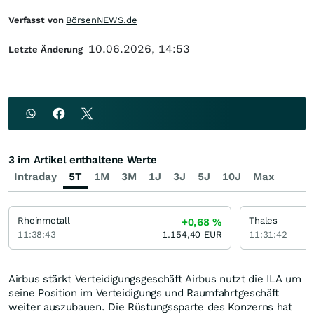
Verfasst von
BörsenNEWS.de
10.06.2026, 14:53
Letzte Änderung
3 im Artikel enthaltene Werte
Intraday
5T
1M
3M
1J
3J
5J
10J
Max
Rheinmetall
Thales
+0,68
%
11:38:43
1.154,40
EUR
11:31:42
Airbus stärkt Verteidigungsgeschäft Airbus nutzt die ILA um
seine Position im Verteidigungs und Raumfahrtgeschäft
weiter auszubauen. Die Rüstungssparte des Konzerns hat