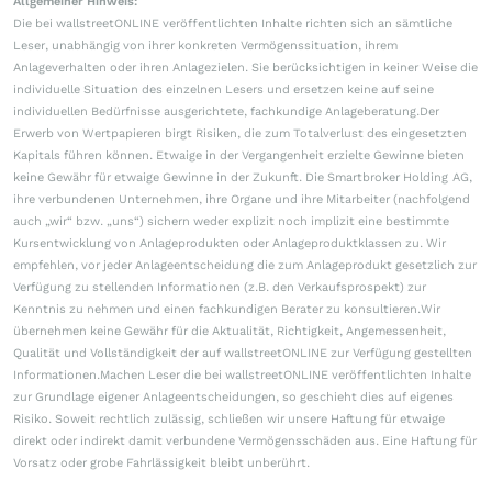
Allgemeiner Hinweis:
Die bei wallstreetONLINE veröffentlichten Inhalte richten sich an sämtliche
Leser, unabhängig von ihrer konkreten Vermögenssituation, ihrem
Anlageverhalten oder ihren Anlagezielen. Sie berücksichtigen in keiner Weise die
individuelle Situation des einzelnen Lesers und ersetzen keine auf seine
individuellen Bedürfnisse ausgerichtete, fachkundige Anlageberatung.Der
Erwerb von Wertpapieren birgt Risiken, die zum Totalverlust des eingesetzten
Kapitals führen können. Etwaige in der Vergangenheit erzielte Gewinne bieten
keine Gewähr für etwaige Gewinne in der Zukunft. Die Smartbroker Holding AG,
ihre verbundenen Unternehmen, ihre Organe und ihre Mitarbeiter (nachfolgend
auch „wir“ bzw. „uns“) sichern weder explizit noch implizit eine bestimmte
Kursentwicklung von Anlageprodukten oder Anlageproduktklassen zu. Wir
empfehlen, vor jeder Anlageentscheidung die zum Anlageprodukt gesetzlich zur
Verfügung zu stellenden Informationen (z.B. den Verkaufsprospekt) zur
Kenntnis zu nehmen und einen fachkundigen Berater zu konsultieren.Wir
übernehmen keine Gewähr für die Aktualität, Richtigkeit, Angemessenheit,
Qualität und Vollständigkeit der auf wallstreetONLINE zur Verfügung gestellten
Informationen.Machen Leser die bei wallstreetONLINE veröffentlichten Inhalte
zur Grundlage eigener Anlageentscheidungen, so geschieht dies auf eigenes
Risiko. Soweit rechtlich zulässig, schließen wir unsere Haftung für etwaige
direkt oder indirekt damit verbundene Vermögensschäden aus. Eine Haftung für
Vorsatz oder grobe Fahrlässigkeit bleibt unberührt.