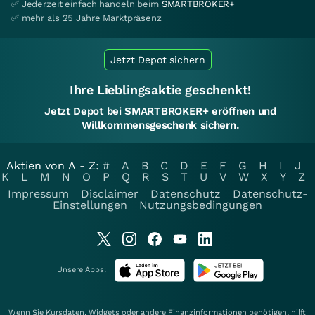
✅ Jederzeit einfach handeln beim
SMARTBROKER+
✅ mehr als 25 Jahre Marktpräsenz
Jetzt Depot sichern
Ihre Lieblingsaktie geschenkt!
Jetzt Depot bei SMARTBROKER+ eröffnen und
Willkommensgeschenk sichern.
Aktien von A - Z:
#
A
B
C
D
E
F
G
H
I
J
K
L
M
N
O
P
Q
R
S
T
U
V
W
X
Y
Z
Impressum
Disclaimer
Datenschutz
Datenschutz-
Einstellungen
Nutzungsbedingungen
Unsere Apps:
Wenn Sie Kursdaten, Widgets oder andere Finanzinformationen benötigen, hilft