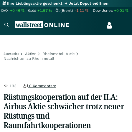
🎁 Ihre Lieblingsaktie geschenkt.
→ Jetzt Depot eröffnen
DAX
+0,46
%
Gold
+1,57
%
Öl (Brent)
-1,11
%
Dow Jones
+0,01
%
Aktien
Rheinmetall Aktie
Startseite
Nachrichten zu Rheinmetall
133
0 Kommentare
Rüstungskooperation auf der ILA:
Airbus Aktie schwächer trotz neuer
Rüstungs und
Raumfahrtkooperationen