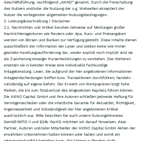
Geschäftsführung, nachfolgend „AXINO“ genannt. Durch die Freischaltung
des Nutzers und/oder die Nutzung der o.g. Webseiten akzeptiert der
Nutzer die vorliegenden allgemeinen Nutzungsbedingungen.
2. Leistungsbeschreibung / Disclaimer
2.1. Nachrichten und Artikel beruhen teilweise auf Meldungen großer
Nachrichtenagenturen wie Reuters oder dpa. Kurs- und Preisangaben
werden von Börsen und Banken zur Verfügung gestellt. Diese Inhalte dienen
ausschließlich der Information der Leser und stellen keine wie immer
geartete Handlungsaufforderung dar, weder explizit noch implizit sind sie
als Zusicherung etwaiger Kursentwicklungen zu verstehen. Des Weiteren
ersetzen sie in keinster Weise eine individuelle fachkundige
Anlageberatung. Leser, die aufgrund der hier angebotenen Informationen
Anlageentscheidungen treffen bzw. Transaktionen durchführen, handeln
vollständig auf eigene Gefahr. Der Erwerb von Wertpapieren birgt hohe
Risiken, die bis zum Totalverlust des eingesetzten Kapitals führen können.
Die AXINO Capital GmbH und ihre Autoren schließen jedwede Haftung für
Vermögensschäden oder die inhaltliche Garantie für Aktualität, Richtigkeit,
Angemessenheit und Vollständigkeit der hier angebotenen Artikel
ausdrücklich aus. Bitte beachten Sie auch unsere Nutzungshinweise.
Gemäß MiFID II und §34b WpHG möchten wir darauf hinweisen, dass
Partner, Autoren und/oder Mitarbeiter der AXINO Capital GmbH Aktien der
erwähnten Unternehmen halten können oder halten und somit ein
Interessenskonflikt bestehen kann. Wir können außerdem nicht