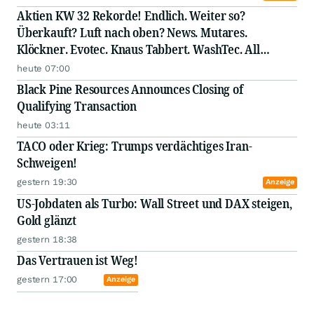
Aktien KW 32 Rekorde! Endlich. Weiter so?
Überkauft? Luft nach oben? News. Mutares.
Klöckner. Evotec. Knaus Tabbert. WashTec. All
Stabilus. ElringKlinger. Hamborner REIT. Jost. SUSS
heute 07:00
MicroTec. Rational. Elmos Semiconductor. GFT.
Black Pine Resources Announces Closing of
Bastei Lübbe. Nordex. Aurub
Qualifying Transaction
heute 03:11
TACO oder Krieg: Trumps verdächtiges Iran-
Schweigen!
gestern 19:30
Anzeige
US-Jobdaten als Turbo: Wall Street und DAX steigen,
Gold glänzt
gestern 18:38
Das Vertrauen ist Weg!
gestern 17:00
Anzeige