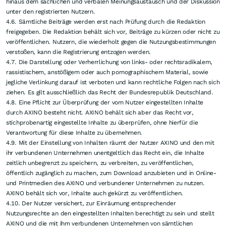
hinaus dem sachlichen und verbalen Meinungsaustausch und der Diskussion
unter den registrierten Nutzern.
4.6. Sämtliche Beiträge werden erst nach Prüfung durch die Redaktion
freigegeben. Die Redaktion behält sich vor, Beiträge zu kürzen oder nicht zu
veröffentlichen. Nutzern, die wiederholt gegen die Nutzungsbestimmungen
verstoßen, kann die Registrierung entzogen werden.
4.7. Die Darstellung oder Verherrlichung von links- oder rechtsradikalem,
rassistischem, anstößigem oder auch pornographischem Material, sowie
jegliche Verlinkung darauf ist verboten und kann rechtliche Folgen nach sich
ziehen. Es gilt ausschließlich das Recht der Bundesrepublik Deutschland.
4.8. Eine Pflicht zur Überprüfung der vom Nutzer eingestellten Inhalte
durch AXINO besteht nicht. AXINO behält sich aber das Recht vor,
stichprobenartig eingestellte Inhalte zu überprüfen, ohne hierfür die
Verantwortung für diese Inhalte zu übernehmen.
4.9. Mit der Einstellung von Inhalten räumt der Nutzer AXINO und den mit
ihr verbundenen Unternehmen unentgeltlich das Recht ein, die Inhalte
zeitlich unbegrenzt zu speichern, zu verbreiten, zu veröffentlichen,
öffentlich zugänglich zu machen, zum Download anzubieten und in Online-
und Printmedien des AXINO und verbundener Unternehmen zu nutzen.
AXINO behält sich vor, Inhalte auch gekürzt zu veröffentlichen.
4.10. Der Nutzer versichert, zur Einräumung entsprechender
Nutzungsrechte an den eingestellten Inhalten berechtigt zu sein und stellt
AXINO und die mit ihm verbundenen Unternehmen von sämtlichen