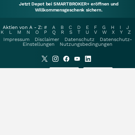
Jetzt Depot bei SMARTBROKER+ eröffnen und
Willkommensgeschenk sichern.
Aktien von A - Z:
#
A
B
C
D
E
F
G
H
I
J
K
L
M
N
O
P
Q
R
S
T
U
V
W
X
Y
Z
Impressum
Disclaimer
Datenschutz
Datenschutz-
Einstellungen
Nutzungsbedingungen
Unsere Apps:
Wenn Sie Kursdaten, Widgets oder andere Finanzinformationen benötigen, hilft
Ihnen
ARIVA
gerne.
Unsere User schätzen wallstreet-online.de: 4.8 von 5 Sternen ermittelt aus 285
Bewertungen bei www.kagels-trading.de
Zeitverzögerung der Kursdaten: Deutsche Börsen +15 Min. NASDAQ +15 Min.
NYSE +20 Min. AMEX +20 Min. Dow Jones +15 Min. Alle Angaben ohne Gewähr.
Copyright © 1998-2026 Smartbroker Holding AG - Alle Rechte vorbehalten.