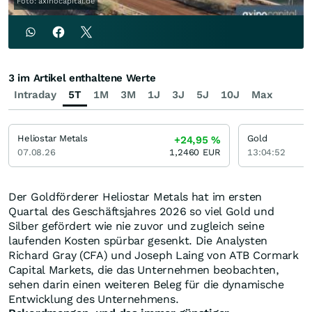
Foto: axinocapital.de
3 im Artikel enthaltene Werte
Intraday
5T
1M
3M
1J
3J
5J
10J
Max
Heliostar Metals
Gold
+24,95
%
07.08.26
1,2460
EUR
13:04:52
Der Goldförderer Heliostar Metals hat im ersten
Quartal des Geschäftsjahres 2026 so viel Gold und
Silber gefördert wie nie zuvor und zugleich seine
laufenden Kosten spürbar gesenkt. Die Analysten
Richard Gray (CFA) und Joseph Laing von ATB Cormark
Capital Markets, die das Unternehmen beobachten,
sehen darin einen weiteren Beleg für die dynamische
Entwicklung des Unternehmens.