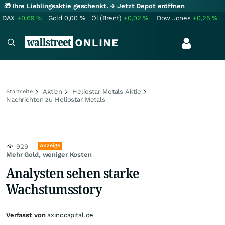
🎁 Ihre Lieblingsaktie geschenkt.
→ Jetzt Depot eröffnen
DAX
+0,69
%
Gold
0,00
%
Öl (Brent)
+0,02
%
Dow Jones
+0,25
%
Aktien
Heliostar Metals Aktie
Startseite
Nachrichten zu Heliostar Metals
Anzeige
929
Mehr Gold, weniger Kosten
Analysten sehen starke
Wachstumsstory
Verfasst von
axinocapital.de