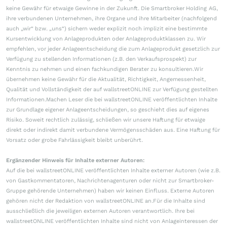
keine Gewähr für etwaige Gewinne in der Zukunft. Die Smartbroker Holding AG,
ihre verbundenen Unternehmen, ihre Organe und ihre Mitarbeiter (nachfolgend
auch „wir“ bzw. „uns“) sichern weder explizit noch implizit eine bestimmte
Kursentwicklung von Anlageprodukten oder Anlageproduktklassen zu. Wir
empfehlen, vor jeder Anlageentscheidung die zum Anlageprodukt gesetzlich zur
Verfügung zu stellenden Informationen (z.B. den Verkaufsprospekt) zur
Kenntnis zu nehmen und einen fachkundigen Berater zu konsultieren.Wir
übernehmen keine Gewähr für die Aktualität, Richtigkeit, Angemessenheit,
Qualität und Vollständigkeit der auf wallstreetONLINE zur Verfügung gestellten
Informationen.Machen Leser die bei wallstreetONLINE veröffentlichten Inhalte
zur Grundlage eigener Anlageentscheidungen, so geschieht dies auf eigenes
Risiko. Soweit rechtlich zulässig, schließen wir unsere Haftung für etwaige
direkt oder indirekt damit verbundene Vermögensschäden aus. Eine Haftung für
Vorsatz oder grobe Fahrlässigkeit bleibt unberührt.
Ergänzender Hinweis für Inhalte externer Autoren:
Auf die bei wallstreetONLINE veröffentlichten Inhalte externer Autoren (wie z.B.
von Gastkommentatoren, Nachrichtenagenturen oder nicht zur Smartbroker-
Gruppe gehörende Unternehmen) haben wir keinen Einfluss. Externe Autoren
gehören nicht der Redaktion von wallstreetONLINE an.Für die Inhalte sind
ausschließlich die jeweiligen externen Autoren verantwortlich. Ihre bei
wallstreetONLINE veröffentlichten Inhalte sind nicht von Anlageinteressen der