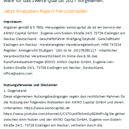
wäre für das zweite Quartal 2027 vorgesehen.
Jetzt Analysten-Report herunterladen
Impressum
Angaben gemäß § 5 TMG: Herausgeber axinocapital.de ist ein Service der
AXINO Capital GmbH · Eugenie-von-Soden-Straße 24/1 73728 Esslingen am
Neckar Deutschland · Geschäftsführer Wolfgang Seybold · Geschäftssitz
Esslingen am Neckar · Handelsregister Handelsregisterbuch: HRB 747234
Register: Amtsgericht Stuttgart · USt-Id Nr. DE279391117 · Inhaltlicher
Verantwortlicher Verantwortlichkeit im Sinne des § 55 des
Rundfunkstaatsvertrages (RStV): AXINO Capital GmbH, Eugenie-von-
Soden-Straße 24/1, 73728 Esslingen am Neckar, Deutschland,
office@axino.com
Nutzungshinweise und Disclaimer
1. Gegenstand
Diese allgemeinen Nutzungsbedingungen regeln den rechtlichen Rahmen für
die Nutzung der folgenden Webseiten der AXINO Capital GmbH und deren
Unterseiten: https://www.axinocapital.de
https://www.youtube.com/channel/UC17lIUp6TeXnnGy4GMdFn3g Sie gelten
zwischen dem Nutzer und der AXINO Capital GmbH, Eugenie-von-Soden-
Straße 24/1, 73728 Esslingen am Neckar, vertreten durch die