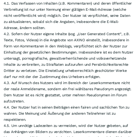
4.1. Das Verfassen von Inhalten (z.B. Kommentaren) und deren öffentlicher
Verbreitung ist nur unter Nennung einer gültigen E-Mail-Adresse (welche
nicht veröffentlicht wird) möglich. Der Nutzer ist verpflichtet, seine Daten
zu aktualisieren, sobald sich die Angaben, insbesondere die E-Mail-
Adresse, ändern sollten.
4.2. Sofern der Nutzer eigene Inhalte (sog. „User Generated Content“, z.B.
Texte, Fotos, Videos) in die Angebote von AXINO einstellt, insbesondere in
Form von Kommentaren in den Weblogs, verpflichtet sich der Nutzer zur
Einhaltung der gesetzlichen Bestimmungen. Insbesondere ist es dem Nutzer
untersagt, pornografische, gewaltverherrlichende und volksverhetzende
Inhalte zu verbreiten, zu Straftaten aufzurufen und Persönlichkeitsrechte
Dritter zu verletzen. Die Einstellung urheberrechtlich geschützter Werke
darf nur mit der der Zustimmung des Urhebers erfolgen.
4.3. Auf Wunsch des Nutzers wird im Bereich der Leserkommentare nicht
der reale Anmeldename, sondern ein frei wählbares Pseudonym angezeigt.
Dem Nutzer ist es nicht gestattet, unter mehren Pseudonymen im Forum
aufzutreten.
4.4. Der Nutzer hat in seinen Beiträgen einen fairen und sachlichen Ton zu
wahren. Die Meinung und Äußerung der anderen Teilnehmer ist zu
respektieren.
4.5. Um unnötige Ladezeiten zu vermeiden, wird der Nutzer gebeten, auf
das Anhängen von Bildern zu verzichten. Leserkommentare dienen darüber