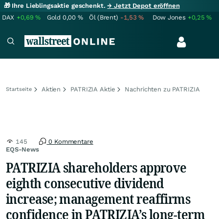
🎁 Ihre Lieblingsaktie geschenkt.
→ Jetzt Depot eröffnen
DAX
+0,69
%
Gold
0,00
%
Öl (Brent)
-1,53
%
Dow Jones
+0,25
%
Aktien
PATRIZIA Aktie
Nachrichten zu PATRIZIA
Startseite
145
0 Kommentare
EQS-News
PATRIZIA shareholders approve
eighth consecutive dividend
increase; management reaffirms
confidence in PATRIZIA’s long-term