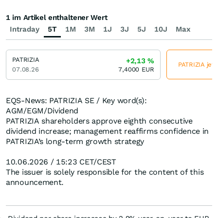
1 im Artikel enthaltener Wert
Intraday
5T
1M
3M
1J
3J
5J
10J
Max
PATRIZIA
+2,13
%
PATRIZIA jetz
07.08.26
7,4000
EUR
EQS-News: PATRIZIA SE / Key word(s):
AGM/EGM/Dividend
PATRIZIA shareholders approve eighth consecutive
dividend increase; management reaffirms confidence in
PATRIZIA’s long-term growth strategy
10.06.2026 / 15:23 CET/CEST
The issuer is solely responsible for the content of this
announcement.