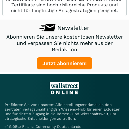
Zertifikate sind hoch risikoreiche Produkte und
nicht für langfristige Anlagestrategien geeignet.
Newsletter
Abonnieren Sie unsere kostenlosen Newsletter
und verpassen Sie nichts mehr aus der
Redaktion
Jetzt abonnieren!
Profitieren Sie von unserem Alleinstellungsmerkmal als den
zentralen verlagsunabhängigen Wissens-Hub für einen aktuellen
und fundierten Zugang in die Börsen- und Wirtschaftswelt, um
strategische Entscheidungen zu treffen.
✅ Größte Finanz-Community Deutschlands