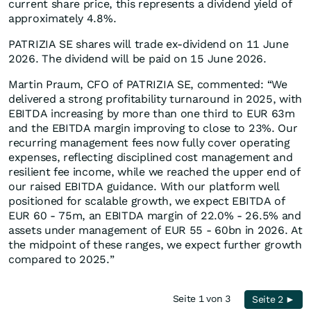
current share price, this represents a dividend yield of
approximately 4.8%.
PATRIZIA SE shares will trade ex-dividend on 11 June
2026. The dividend will be paid on 15 June 2026.
Martin Praum, CFO of PATRIZIA SE, commented: “We
delivered a strong profitability turnaround in 2025, with
EBITDA increasing by more than one third to EUR 63m
and the EBITDA margin improving to close to 23%. Our
recurring management fees now fully cover operating
expenses, reflecting disciplined cost management and
resilient fee income, while we reached the upper end of
our raised EBITDA guidance. With our platform well
positioned for scalable growth, we expect EBITDA of
EUR 60 - 75m, an EBITDA margin of 22.0% - 26.5% and
assets under management of EUR 55 - 60bn in 2026. At
the midpoint of these ranges, we expect further growth
compared to 2025.”
Seite 1 von 3
Seite 2 ►