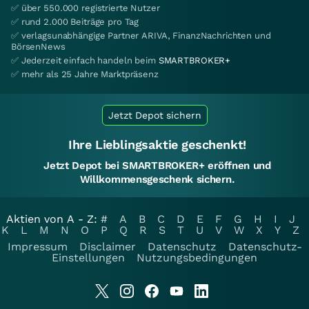
✅ über 550.000 registrierte Nutzer
✅ rund 2.000 Beiträge pro Tag
✅ verlagsunabhängige Partner ARIVA, FinanzNachrichten und
BörsenNews
✅ Jederzeit einfach handeln beim
SMARTBROKER+
✅ mehr als 25 Jahre Marktpräsenz
Jetzt Depot sichern
Ihre Lieblingsaktie geschenkt!
Jetzt Depot bei SMARTBROKER+ eröffnen und
Willkommensgeschenk sichern.
Aktien von A - Z:
#
A
B
C
D
E
F
G
H
I
J
K
L
M
N
O
P
Q
R
S
T
U
V
W
X
Y
Z
Impressum
Disclaimer
Datenschutz
Datenschutz-
Einstellungen
Nutzungsbedingungen