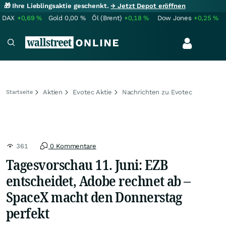
🎁 Ihre Lieblingsaktie geschenkt.
→ Jetzt Depot eröffnen
DAX
+0,69
%
Gold
0,00
%
Öl (Brent)
+0,18
%
Dow Jones
+0,25
%
Aktien
Evotec Aktie
Nachrichten zu Evotec
Startseite
361
0 Kommentare
Tagesvorschau 11. Juni: EZB
entscheidet, Adobe rechnet ab –
SpaceX macht den Donnerstag
perfekt