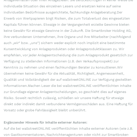
Anlageverhalten oder ihren Anlagezielen. Sie berücksichtigen in keiner Weise die
individuelle Situation des einzelnen Lesers und ersetzen keine auf seine
individuellen Bedürfnisse ausgerichtete, fachkundige Anlageberatung.Der
Erwerb von Wertpapieren birgt Risiken, die zum Totalverlust des eingesetzten
Kapitals führen können. Etwaige in der Vergangenheit erzielte Gewinne bieten
keine Gewähr für etwaige Gewinne in der Zukunft. Die Smartbroker Holding AG,
ihre verbundenen Unternehmen, ihre Organe und ihre Mitarbeiter (nachfolgend
auch „wir“ bzw. „uns“) sichern weder explizit noch implizit eine bestimmte
Kursentwicklung von Anlageprodukten oder Anlageproduktklassen zu. Wir
empfehlen, vor jeder Anlageentscheidung die zum Anlageprodukt gesetzlich zur
Verfügung zu stellenden Informationen (z.B. den Verkaufsprospekt) zur
Kenntnis zu nehmen und einen fachkundigen Berater zu konsultieren.Wir
übernehmen keine Gewähr für die Aktualität, Richtigkeit, Angemessenheit,
Qualität und Vollständigkeit der auf wallstreetONLINE zur Verfügung gestellten
Informationen.Machen Leser die bei wallstreetONLINE veröffentlichten Inhalte
zur Grundlage eigener Anlageentscheidungen, so geschieht dies auf eigenes
Risiko. Soweit rechtlich zulässig, schließen wir unsere Haftung für etwaige
direkt oder indirekt damit verbundene Vermögensschäden aus. Eine Haftung für
Vorsatz oder grobe Fahrlässigkeit bleibt unberührt.
Ergänzender Hinweis für Inhalte externer Autoren:
Auf die bei wallstreetONLINE veröffentlichten Inhalte externer Autoren (wie z.B.
von Gastkommentatoren, Nachrichtenagenturen oder nicht zur Smartbroker-