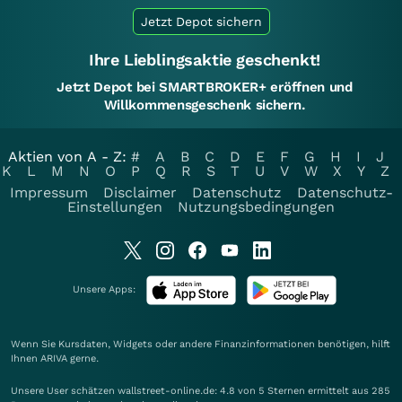
Jetzt Depot sichern
Ihre Lieblingsaktie geschenkt!
Jetzt Depot bei SMARTBROKER+ eröffnen und
Willkommensgeschenk sichern.
Aktien von A - Z:
#
A
B
C
D
E
F
G
H
I
J
K
L
M
N
O
P
Q
R
S
T
U
V
W
X
Y
Z
Impressum
Disclaimer
Datenschutz
Datenschutz-
Einstellungen
Nutzungsbedingungen
Unsere Apps:
Wenn Sie Kursdaten, Widgets oder andere Finanzinformationen benötigen, hilft
Ihnen
ARIVA
gerne.
Unsere User schätzen wallstreet-online.de: 4.8 von 5 Sternen ermittelt aus 285