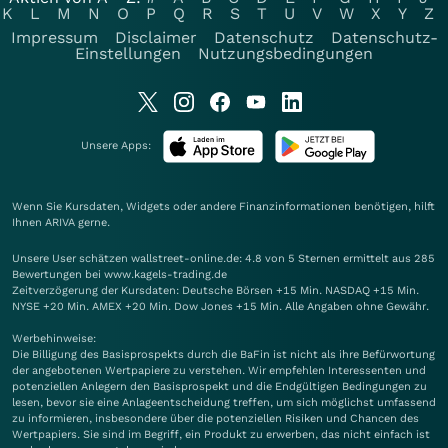
K
L
M
N
O
P
Q
R
S
T
U
V
W
X
Y
Z
Impressum
Disclaimer
Datenschutz
Datenschutz-
Einstellungen
Nutzungsbedingungen
Unsere Apps:
Wenn Sie Kursdaten, Widgets oder andere Finanzinformationen benötigen, hilft
Ihnen
ARIVA
gerne.
Unsere User schätzen wallstreet-online.de: 4.8 von 5 Sternen ermittelt aus 285
Bewertungen bei www.kagels-trading.de
Zeitverzögerung der Kursdaten: Deutsche Börsen +15 Min. NASDAQ +15 Min.
NYSE +20 Min. AMEX +20 Min. Dow Jones +15 Min. Alle Angaben ohne Gewähr.
Werbehinweise:
Die Billigung des Basisprospekts durch die BaFin ist nicht als ihre Befürwortung
der angebotenen Wertpapiere zu verstehen. Wir empfehlen Interessenten und
potenziellen Anlegern den Basisprospekt und die Endgültigen Bedingungen zu
lesen, bevor sie eine Anlageentscheidung treffen, um sich möglichst umfassend
zu informieren, insbesondere über die potenziellen Risiken und Chancen des
Wertpapiers. Sie sind im Begriff, ein Produkt zu erwerben, das nicht einfach ist