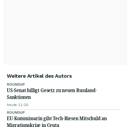
Feeds ist ausschließlich für private und nicht
kommerzielle Internetangebote zulässig. Eine
dauerhafte Archivierung der dpa-AFX-
Nachrichten auf diesen Seiten ist nicht zulässig.
Alle Rechte bleiben vorbehalten. (dpa-AFX)
Weitere Artikel des Autors
ROUNDUP
US-Senat billigt Gesetz zu neuen Russland-
Sanktionen
heute 11:20
ROUNDUP
EU-Kommissarin gibt Tech-Riesen Mitschuld an
Migrationskrise in Ceuta