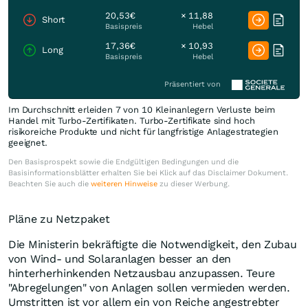
20,53€
× 11,88
Short
Basispreis
Hebel
17,36€
× 10,93
Long
Basispreis
Hebel
Präsentiert von
Im Durchschnitt erleiden 7 von 10 Kleinanlegern Verluste beim
Handel mit Turbo-Zertifikaten. Turbo-Zertifikate sind hoch
risikoreiche Produkte und nicht für langfristige Anlagestrategien
geeignet.
Den Basisprospekt sowie die Endgültigen Bedingungen und die
Basisinformationsblätter erhalten Sie bei Klick auf das Disclaimer Dokument.
Beachten Sie auch die
weiteren Hinweise
zu dieser Werbung.
Pläne zu Netzpaket
Die Ministerin bekräftigte die Notwendigkeit, den Zubau
von Wind- und Solaranlagen besser an den
hinterherhinkenden Netzausbau anzupassen. Teure
"Abregelungen" von Anlagen sollen vermieden werden.
Umstritten ist vor allem ein von Reiche angestrebter