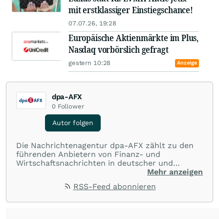
mit erstklassiger Einstiegschance!
07.07.26, 19:28
Europäische Aktienmärkte im Plus,
Nasdaq vorbörslich gefragt
gestern 10:28
Anzeige
dpa-AFX
0
Follower
Autor folgen
Die Nachrichtenagentur dpa-AFX zählt zu den
führenden Anbietern von Finanz- und
Wirtschaftsnachrichten in deutscher und
englischer Sprache. Gestützt auf ein
Mehr anzeigen
internationales Agentur-Netzwerk berichtet
RSS-Feed abonnieren
dpa-AFX unabhängig, zuverlässig und schnell
von allen wichtigen Finanzstandorten der Welt.
Die Nutzung der Inhalte in Form eines RSS-