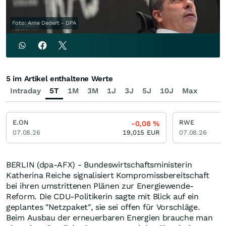
Foto: Arne Dedert - DPA
5 im Artikel enthaltene Werte
Intraday
5T
1M
3M
1J
3J
5J
10J
Max
E.ON
RWE
-0,08
%
07.08.26
19,015
EUR
07.08.26
BERLIN (dpa-AFX) - Bundeswirtschaftsministerin
Katherina Reiche signalisiert Kompromissbereitschaft
bei ihren umstrittenen Plänen zur Energiewende-
Reform. Die CDU-Politikerin sagte mit Blick auf ein
geplantes "Netzpaket", sie sei offen für Vorschläge.
Beim Ausbau der erneuerbaren Energien brauche man