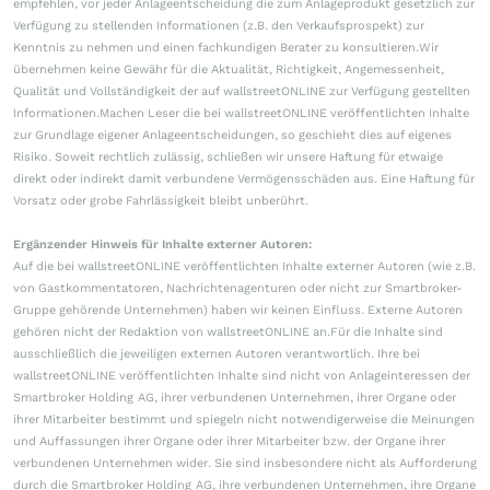
empfehlen, vor jeder Anlageentscheidung die zum Anlageprodukt gesetzlich zur
Verfügung zu stellenden Informationen (z.B. den Verkaufsprospekt) zur
Kenntnis zu nehmen und einen fachkundigen Berater zu konsultieren.Wir
übernehmen keine Gewähr für die Aktualität, Richtigkeit, Angemessenheit,
Qualität und Vollständigkeit der auf wallstreetONLINE zur Verfügung gestellten
Informationen.Machen Leser die bei wallstreetONLINE veröffentlichten Inhalte
zur Grundlage eigener Anlageentscheidungen, so geschieht dies auf eigenes
Risiko. Soweit rechtlich zulässig, schließen wir unsere Haftung für etwaige
direkt oder indirekt damit verbundene Vermögensschäden aus. Eine Haftung für
Vorsatz oder grobe Fahrlässigkeit bleibt unberührt.
Ergänzender Hinweis für Inhalte externer Autoren:
Auf die bei wallstreetONLINE veröffentlichten Inhalte externer Autoren (wie z.B.
von Gastkommentatoren, Nachrichtenagenturen oder nicht zur Smartbroker-
Gruppe gehörende Unternehmen) haben wir keinen Einfluss. Externe Autoren
gehören nicht der Redaktion von wallstreetONLINE an.Für die Inhalte sind
ausschließlich die jeweiligen externen Autoren verantwortlich. Ihre bei
wallstreetONLINE veröffentlichten Inhalte sind nicht von Anlageinteressen der
Smartbroker Holding AG, ihrer verbundenen Unternehmen, ihrer Organe oder
ihrer Mitarbeiter bestimmt und spiegeln nicht notwendigerweise die Meinungen
und Auffassungen ihrer Organe oder ihrer Mitarbeiter bzw. der Organe ihrer
verbundenen Unternehmen wider. Sie sind insbesondere nicht als Aufforderung
durch die Smartbroker Holding AG, ihre verbundenen Unternehmen, ihre Organe