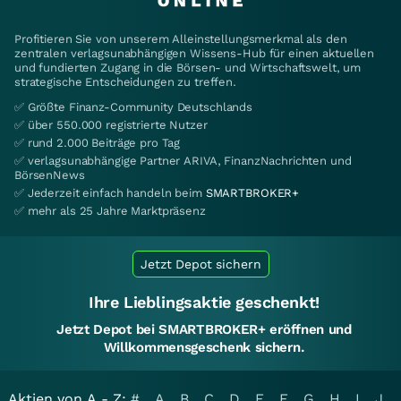
Profitieren Sie von unserem Alleinstellungsmerkmal als den
zentralen verlagsunabhängigen Wissens-Hub für einen aktuellen
und fundierten Zugang in die Börsen- und Wirtschaftswelt, um
strategische Entscheidungen zu treffen.
✅ Größte Finanz-Community Deutschlands
✅ über 550.000 registrierte Nutzer
✅ rund 2.000 Beiträge pro Tag
✅ verlagsunabhängige Partner ARIVA, FinanzNachrichten und
BörsenNews
✅ Jederzeit einfach handeln beim
SMARTBROKER+
✅ mehr als 25 Jahre Marktpräsenz
Jetzt Depot sichern
Ihre Lieblingsaktie geschenkt!
Jetzt Depot bei SMARTBROKER+ eröffnen und
Willkommensgeschenk sichern.
Aktien von A - Z:
#
A
B
C
D
E
F
G
H
I
J