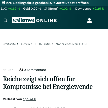
🎁 Ihre Lieblingsaktie geschenkt.
→ Jetzt Depot eröffnen
DAX
+0,69
%
Gold
0,00
%
Öl (Brent)
+0,02
%
Dow Jones
+0,25
%
Aktien
E.ON Aktie
Nachrichten zu E.ON
Startseite
365
0 Kommentare
Reiche zeigt sich offen für
Kompromisse bei Energiewende
Verfasst von
dpa-AFX