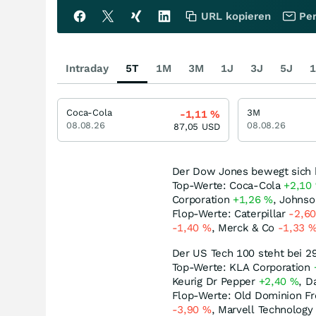
URL kopieren
Per
Intraday
5T
1M
3M
1J
3J
5J
1
Coca-Cola
3M
-1,11
%
08.08.26
08.08.26
87,05
USD
Der Dow Jones bewegt sich 
Top-Werte: Coca-Cola
+2,10
Corporation
+1,26
%
, Johns
Flop-Werte: Caterpillar
-2,6
-1,40
%
, Merck & Co
-1,33
Der US Tech 100 steht bei 2
Top-Werte: KLA Corporation
Keurig Dr Pepper
+2,40
%
, D
Flop-Werte: Old Dominion Fr
-3,90
%
, Marvell Technolog