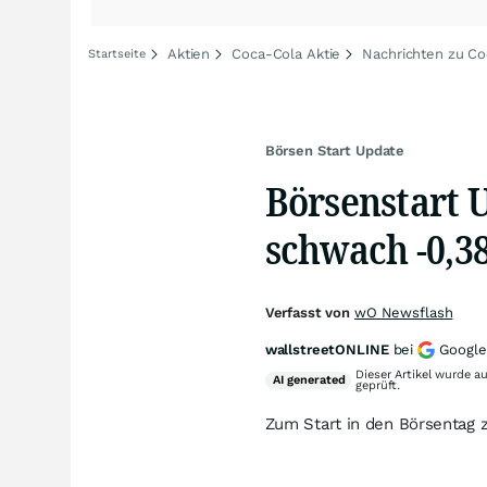
Aktien
Coca-Cola Aktie
Nachrichten zu Co
Startseite
Börsen Start Update
Börsenstart U
schwach -0,3
Verfasst von
wO Newsflash
wallstreetONLINE
bei
Google
Dieser Artikel wurde a
AI
generated
geprüft.
Zum Start in den Börsentag z