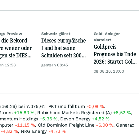
ngs Preview
Schweiz glänzt
Gold: Anleger
 die Rekord-
Dieses europäische
alarmiert
Goldpreis-
ye weiter oder
Land hat seine
Prognose bis Ende
gen sie DIESE
Schulden seit 2002
2026: Startet Gold
e jetzt zu Fall?
versiebenfacht
rn 12:58
gestern 08:45
jetzt eine neue
08.08.26, 13:00
Rallye?
5:59:26) bei 7.375,61
PKT
und fällt um
-0,08
%
.
 Stores
+15,83
%
, Robinhood Markets Registered (A)
+8,52
%
,
umentum Holdings
+5,36
%
, Devon Energy
+4,52
%
omputer
-11,15
%
, Old Dominion Freight Line
-6,00
%
, Generac
m
-4,82
%
, NRG Energy
-4,73
%