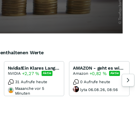
e enthaltenen Werte
Nvidia!Ein Klares Langfristinvestment!
AMAZON - geht es wieder aufwärts?
+2,27
%
+0,82
%
NVIDIA
Amazon
Aktie
Aktie
31 Aufrufe heute
0 Aufrufe heute
Maaanche vor 5
lyta 06.08.26, 08:56
Minuten