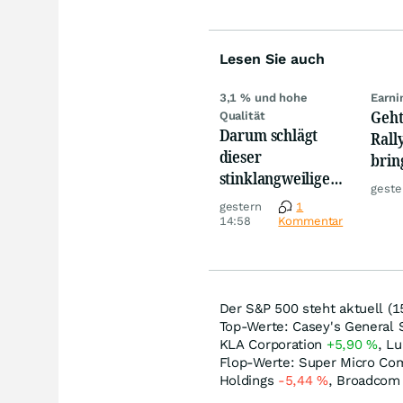
Lesen Sie auch
3,1 % und hohe
Earni
Geht
Qualität
Darum schlägt
Rall
dieser
brin
stinklangweilige
Wert
geste
Dividenden-ETF
gestern
1
jetzt Tech- und KI-
14:58
Kommentar
Werte!
Der S&P 500 steht aktuell (1
Top-Werte: Casey's General
KLA Corporation
+5,90
%
, L
Flop-Werte: Super Micro C
Holdings
-5,44
%
, Broadco