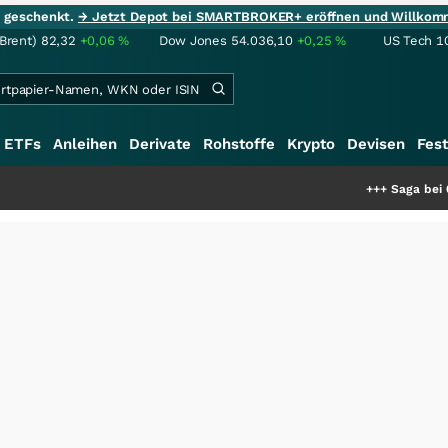
ie geschenkt.
→ Jetzt Depot bei SMARTBROKER+ eröffnen und Willkom
(Brent)
82,32
+0,06
%
Dow Jones
54.036,10
+0,25
%
US Tech 1
ETFs
Anleihen
Derivate
Rohstoffe
Krypto
Devisen
Fest
+++
Saga bei 0,53 CAD: Bewertet