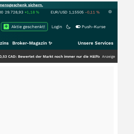
mensgeschenk sichern.
00
29.728,93
+1,18
%
EUR/USD
1,15505
-0,11
%
Aktie geschenkt!
Login
Push-Kurse
zins
Broker-Magazin ✨
Unsere Services
 der Markt noch immer nur die Hälfte der Story?
+++
Anzeige