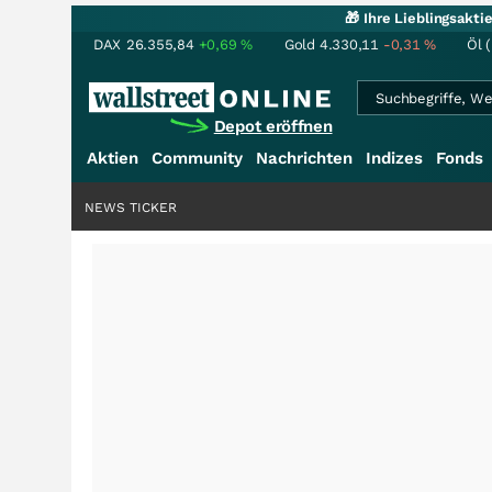
🎁 Ihre Lieblingsakt
DAX
26.355,84
+0,69
%
Gold
4.330,11
-0,31
%
Öl 
Depot eröffnen
Aktien
Community
Nachrichten
Indizes
Fonds
NEWS TICKER