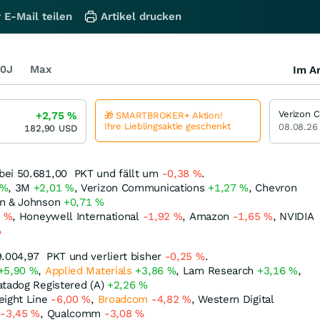
 E-Mail teilen
Artikel drucken
0J
Max
Im Ar
+2,75
%
🎁 SMARTBROKER+ Aktion!
Ihre Lieblingsaktie geschenkt
08.08.26
182,90
USD
bei 50.681,00
PKT
und fällt um
-0,38
%
.
%
, 3M
+2,01
%
, Verizon Communications
+1,27
%
, Chevron
on & Johnson
+0,71
%
0
%
, Honeywell International
-1,92
%
, Amazon
-1,65
%
, NVIDIA
%
9.004,97
PKT
und verliert bisher
-0,25
%
.
+5,90
%
,
Applied Materials
+3,86
%
, Lam Research
+3,16
%
,
atadog Registered (A)
+2,26
%
eight Line
-6,00
%
,
Broadcom
-4,82
%
, Western Digital
y
-3,45
%
, Qualcomm
-3,08
%