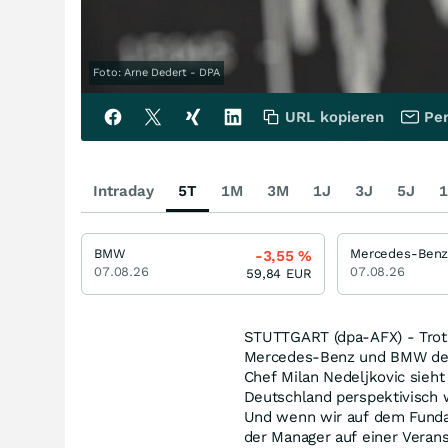
Foto: Arne Dedert - DPA
URL kopieren
Per
Intraday
5T
1M
3M
1J
3J
5J
1
BMW
-3,55
%
07.08.26
07.08.26
59,84
EUR
STUTTGART (dpa-AFX) - Trotz
Mercedes-Benz und BMW den
Chef Milan Nedeljkovic sieht
Deutschland perspektivisch 
Und wenn wir auf dem Fundam
der Manager auf einer Veranst