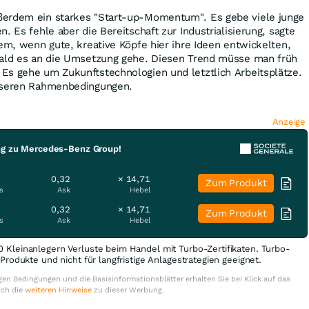
ßerdem ein starkes "Start-up-Momentum". Es gebe viele junge
. Es fehle aber die Bereitschaft zur Industrialisierung, sagte
lem, wenn gute, kreative Köpfe hier ihre Ideen entwickelten,
bald es an die Umsetzung gehe. Diesen Trend müsse man früh
Es gehe um Zukunftstechnologien und letztlich Arbeitsplätze.
esseren Rahmenbedingungen.
Anzeige
ng zu Mercedes-Benz Group!
0,32
× 14,71
Zum Produkt
s
Ask
Hebel
0,32
× 14,71
Zum Produkt
s
Ask
Hebel
0 Kleinanlegern Verluste beim Handel mit Turbo-Zertifikaten. Turbo-
e Produkte und nicht für langfristige Anlagestrategien geeignet.
en Bedingungen und die Basisinformationsblätter erhalten Sie bei Klick auf das
uch die
weiteren Hinweise
zu dieser Werbung.