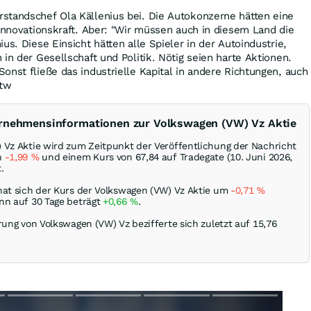
standschef Ola Källenius bei. Die Autokonzerne hätten eine
 Innovationskraft. Aber: "Wir müssen auch in diesem Land die
us. Diese Einsicht hätten alle Spieler in der Autoindustrie,
in der Gesellschaft und Politik. Nötig seien harte Aktionen.
onst fließe das industrielle Kapital in andere Richtungen, auch
stw
ernehmensinformationen zur Volkswagen (VW) Vz Aktie
 Vz Aktie wird zum Zeitpunkt der Veröffentlichung der Nachricht
n
-1,99
%
und einem Kurs von 67,84 auf Tradegate (10. Juni 2026,
.
hat sich der Kurs der Volkswagen (VW) Vz Aktie um
-0,71
%
nn auf 30 Tage beträgt
+0,66
%
.
rung von Volkswagen (VW) Vz bezifferte sich zuletzt auf 15,76