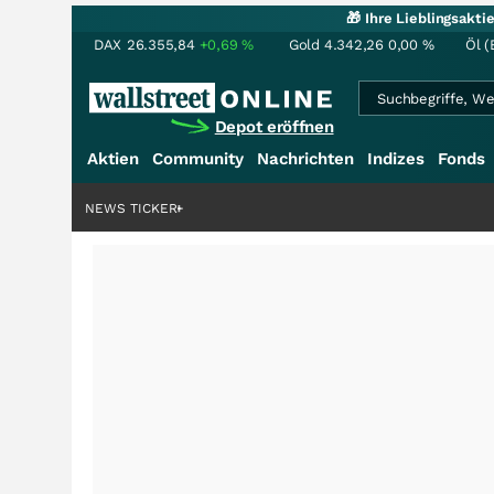
🎁 Ihre Lieblingsakt
DAX
26.355,84
+0,69
%
Gold
4.342,26
0,00
%
Öl (
Depot eröffnen
Aktien
Community
Nachrichten
Indizes
Fonds
NEWS TICKER