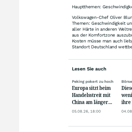
Hauptthemen: Geschwindigke
Volkswagen-Chef Oliver Blum
Themen: Geschwindigkeit und
aller Härte in anderen Weltr
aus der Komfortzone auszubr
Kosten müsse man auch lie
Standort Deutschland wettbe
Lesen Sie auch
Peking pokert zu hoch
Börse
Europa sitzt beim
Dies
Handelsstreit mit
weni
China am längeren
ihre 
Hebel
Chan
05.08.26, 18:00
04.08