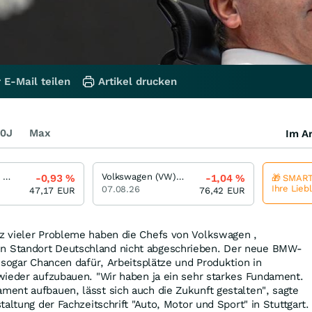
 E-Mail teilen
Artikel drucken
0J
Max
Im Ar
Mercedes-Benz Group
Volkswagen (VW) Vz
-0,93
%
-1,04
%
🎁 SMART
Ihre Lieb
07.08.26
47,17
EUR
76,42
EUR
 vieler Probleme haben die Chefs von Volkswagen ,
 Standort Deutschland nicht abgeschrieben. Der neue BMW-
 sogar Chancen dafür, Arbeitsplätze und Produktion in
wieder aufzubauen. "Wir haben ja ein sehr starkes Fundament.
ent aufbauen, lässt sich auch die Zukunft gestalten", sagte
altung der Fachzeitschrift "Auto, Motor und Sport" in Stuttgart.