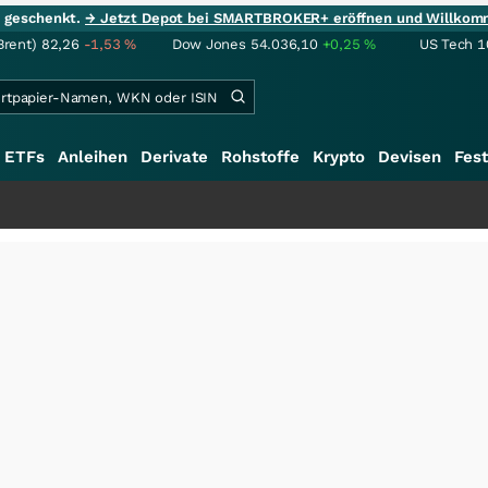
ie geschenkt.
→ Jetzt Depot bei SMARTBROKER+ eröffnen und Willkom
Brent)
82,26
-1,53
%
Dow Jones
54.036,10
+0,25
%
US Tech 1
ETFs
Anleihen
Derivate
Rohstoffe
Krypto
Devisen
Fest