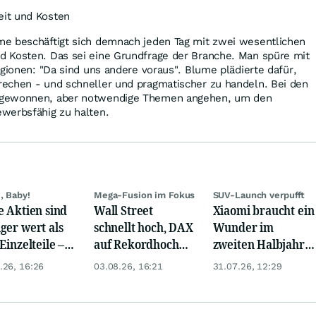
it und Kosten
e beschäftigt sich demnach jeden Tag mit zwei wesentlichen
 Kosten. Das sei eine Grundfrage der Branche. Man spüre mit
egionen: "Da sind uns andere voraus". Blume plädierte dafür,
echen - und schneller und pragmatischer zu handeln. Bei den
bgewonnen, aber notwendige Themen angehen, um den
werbsfähig zu halten.
, Baby!
Mega-Fusion im Fokus
SUV-Launch verpufft
e Aktien sind
Wall Street
Xiaomi braucht ein
ger wert als
schnellt hoch, DAX
Wunder im
Einzelteile –
auf Rekordhoch
zweiten Halbjahr –
ce oder Falle?
dank Öl-Absturz
die Börse glaubt
.26, 16:26
03.08.26, 16:21
31.07.26, 12:29
nicht daran