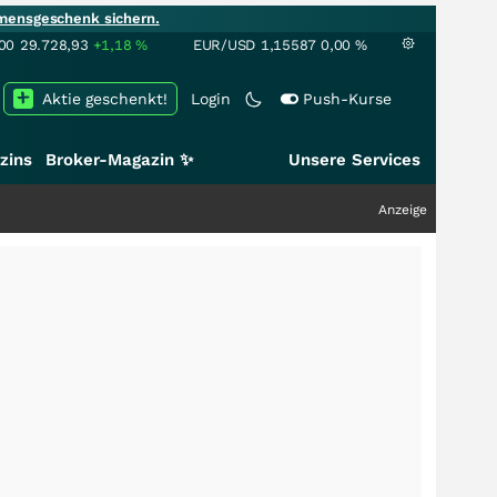
mensgeschenk sichern.
00
29.728,93
+1,18
%
EUR/USD
1,15587
0,00
%
Aktie geschenkt!
Login
Push-Kurse
zins
Broker-Magazin ✨
Unsere Services
Anzeige
+++
Schw