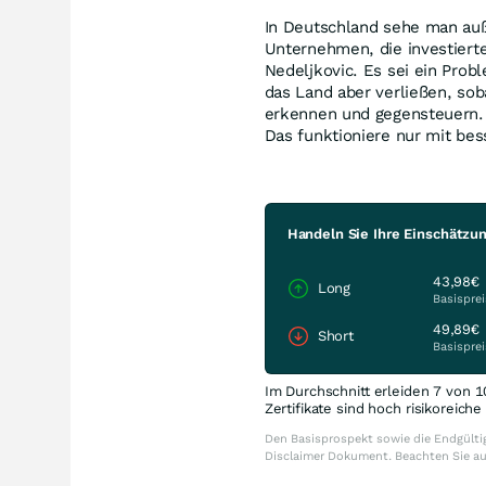
In Deutschland sehe man au
Unternehmen, die investierten
Nedeljkovic. Es sei ein Prob
das Land aber verließen, so
erkennen und gegensteuern. 
Das funktioniere nur mit b
Handeln Sie Ihre Einschätzu
43,98€
Long
Basisprei
49,89€
Short
Basisprei
Im Durchschnitt erleiden 7 von 1
Zertifikate sind hoch risikoreich
Den Basisprospekt sowie die Endgültig
Disclaimer Dokument. Beachten Sie a