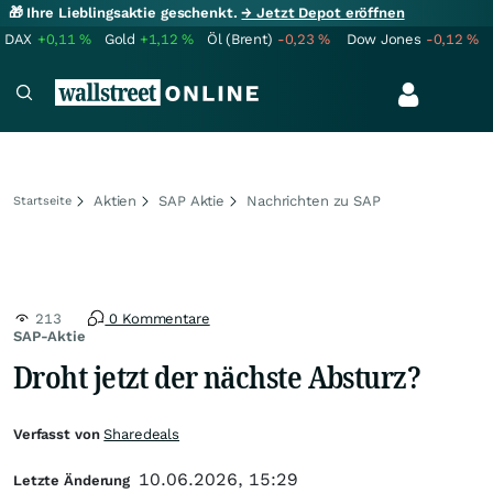
🎁 Ihre Lieblingsaktie geschenkt.
→ Jetzt Depot eröffnen
DAX
+0,11
%
Gold
+1,12
%
Öl (Brent)
-0,23
%
Dow Jones
-0,12
%
Aktien
SAP Aktie
Nachrichten zu SAP
Startseite
213
0 Kommentare
SAP-Aktie
Droht jetzt der nächste Absturz?
Verfasst von
Sharedeals
10.06.2026, 15:29
Letzte Änderung