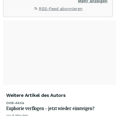
sharedeals.de insbesondere aktuelle
Mehr anzeigen
Marktgeschehnisse im Small- und Micro-Cap-
RSS-Feed abonnieren
Bereich."
Weitere Artikel des Autors
OHB-Aktie
Euphorie verflogen – jetzt wieder einsteigen?
vor 9 Minuten