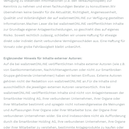
Verfügung zu stellenden Informationen (z.B. den Verkaufsprospekt) zur
Kenntnis zu nehmen und einen fachkundigen Berater zu konsultieren.Wir
übernehmen keine Gewähr für die Aktualität, Richtigkeit, Angemessenheit,
Qualität und Vollständigkeit der auf wallstreetONLINE zur Verfügung gestellten
Informationen.Machen Leser die bei wallstreetONLINE veröffentlichten Inhalte
zur Grundlage eigener Anlageentscheidungen, so geschieht dies auf eigenes
Risiko. Soweit rechtlich zulässig, schließen wir unsere Haftung für etwaige
direkt oder indirekt damit verbundene Vermögensschäden aus. Eine Haftung für
Vorsatz oder grobe Fahrlässigkeit bleibt unberührt.
Ergänzender Hinweis für Inhalte externer Autoren:
Auf die bei wallstreetONLINE veröffentlichten Inhalte externer Autoren (wie z.B.
von Gastkommentatoren, Nachrichtenagenturen oder nicht zur Smartbroker-
Gruppe gehörende Unternehmen) haben wir keinen Einfluss. Externe Autoren
gehören nicht der Redaktion von wallstreetONLINE an.Für die Inhalte sind
ausschließlich die jeweiligen externen Autoren verantwortlich. Ihre bei
wallstreetONLINE veröffentlichten Inhalte sind nicht von Anlageinteressen der
Smartbroker Holding AG, ihrer verbundenen Unternehmen, ihrer Organe oder
ihrer Mitarbeiter bestimmt und spiegeln nicht notwendigerweise die Meinungen
und Auffassungen ihrer Organe oder ihrer Mitarbeiter bzw. der Organe ihrer
verbundenen Unternehmen wider. Sie sind insbesondere nicht als Aufforderung
durch die Smartbroker Holding AG, ihre verbundenen Unternehmen, ihre Organe
oder ihrer Mitarbeiter zu verstehen, bestimmte Anlageprodukte zu kaufen oder