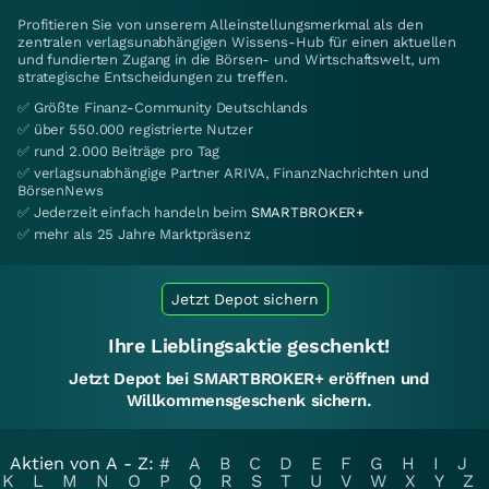
Profitieren Sie von unserem Alleinstellungsmerkmal als den
zentralen verlagsunabhängigen Wissens-Hub für einen aktuellen
und fundierten Zugang in die Börsen- und Wirtschaftswelt, um
strategische Entscheidungen zu treffen.
✅ Größte Finanz-Community Deutschlands
✅ über 550.000 registrierte Nutzer
✅ rund 2.000 Beiträge pro Tag
✅ verlagsunabhängige Partner ARIVA, FinanzNachrichten und
BörsenNews
✅ Jederzeit einfach handeln beim
SMARTBROKER+
✅ mehr als 25 Jahre Marktpräsenz
Jetzt Depot sichern
Ihre Lieblingsaktie geschenkt!
Jetzt Depot bei SMARTBROKER+ eröffnen und
Willkommensgeschenk sichern.
Aktien von A - Z:
#
A
B
C
D
E
F
G
H
I
J
K
L
M
N
O
P
Q
R
S
T
U
V
W
X
Y
Z