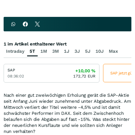
1 im Artikel enthaltener Wert
Intraday
5T
1M
3M
1J
3J
5J
10J
Max
SAP
+10,00
%
SAP jetzt gün
08:36:02
172,72
EUR
Nach einer gut zweiwöchigen Erholung gerät die SAP-Aktie
seit Anfang Juni wieder zunehmend unter Abgabedruck. Am
Mittwoch verliert der Titel weitere -4,5% und ist damit
schwächster Performer im DAX. Seit dem Zwischenhoch
belaufen sich die Abgaben auf fast -15%. Was steckt hinter
der neuerlichen Kursflaute und wie sollten sich Anleger
nun verhalten?