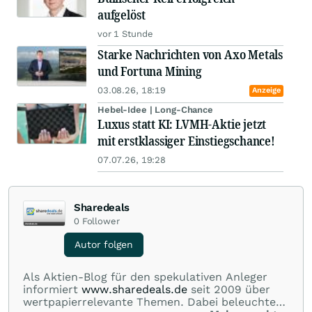
aufgelöst
vor 1 Stunde
Starke Nachrichten von Axo Metals
und Fortuna Mining
03.08.26, 18:19
Anzeige
Hebel-Idee | Long-Chance
Luxus statt KI: LVMH-Aktie jetzt
mit erstklassiger Einstiegschance!
07.07.26, 19:28
Sharedeals
0
Follower
Autor folgen
Als Aktien-Blog für den spekulativen Anleger
informiert
www.sharedeals.de
seit 2009 über
wertpapierrelevante Themen. Dabei beleuchtet