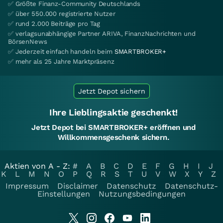
✅ Größte Finanz-Community Deutschlands
✅ über 550.000 registrierte Nutzer
✅ rund 2.000 Beiträge pro Tag
✅ verlagsunabhängige Partner ARIVA, FinanzNachrichten und
BörsenNews
✅ Jederzeit einfach handeln beim
SMARTBROKER+
✅ mehr als 25 Jahre Marktpräsenz
Jetzt Depot sichern
Ihre Lieblingsaktie geschenkt!
Jetzt Depot bei SMARTBROKER+ eröffnen und
Willkommensgeschenk sichern.
Aktien von A - Z:
#
A
B
C
D
E
F
G
H
I
J
K
L
M
N
O
P
Q
R
S
T
U
V
W
X
Y
Z
Impressum
Disclaimer
Datenschutz
Datenschutz-
Einstellungen
Nutzungsbedingungen