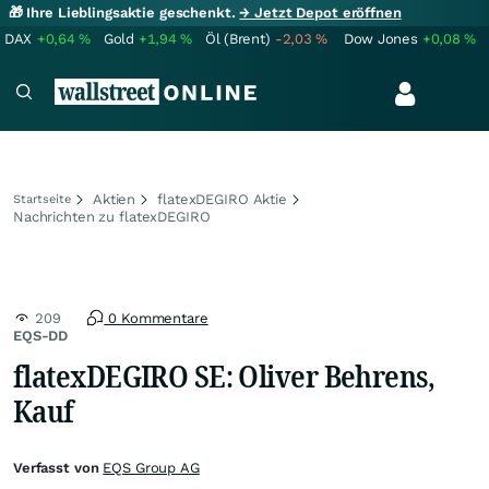
🎁 Ihre Lieblingsaktie geschenkt.
→ Jetzt Depot eröffnen
DAX
+0,64
%
Gold
+1,94
%
Öl (Brent)
-2,03
%
Dow Jones
+0,08
%
Aktien
flatexDEGIRO Aktie
Startseite
Nachrichten zu flatexDEGIRO
209
0 Kommentare
EQS-DD
flatexDEGIRO SE: Oliver Behrens,
Kauf
Verfasst von
EQS Group AG