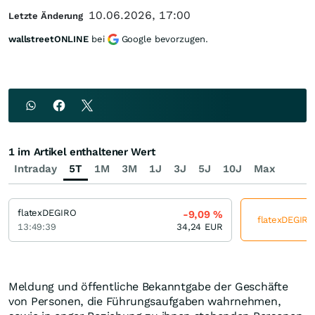
10.06.2026, 17:00
Letzte Änderung
wallstreetONLINE
bei
Google bevorzugen.
1 im Artikel enthaltener Wert
Intraday
5T
1M
3M
1J
3J
5J
10J
Max
flatexDEGIRO
-9,09
%
flatexDEGIRO 
13:49:39
34,24
EUR
Meldung und öffentliche Bekanntgabe der Geschäfte
von Personen, die Führungsaufgaben wahrnehmen,