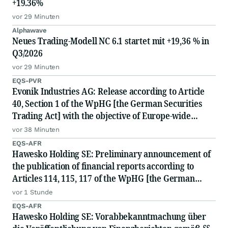
+19.36%
vor 29 Minuten
Alphawave
Neues Trading-Modell NC 6.1 startet mit +19,36 % in
Q3/2026
vor 29 Minuten
EQS-PVR
Evonik Industries AG: Release according to Article
40, Section 1 of the WpHG [the German Securities
Trading Act] with the objective of Europe-wide
distribution
vor 38 Minuten
EQS-AFR
Hawesko Holding SE: Preliminary announcement of
the publication of financial reports according to
Articles 114, 115, 117 of the WpHG [the German
Securities Act]
vor 1 Stunde
EQS-AFR
Hawesko Holding SE: Vorabbekanntmachung über