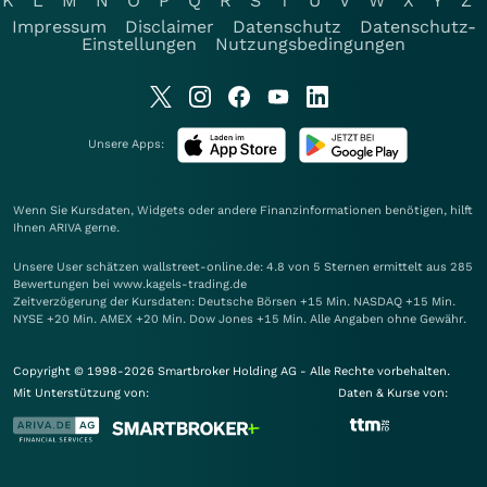
K
L
M
N
O
P
Q
R
S
T
U
V
W
X
Y
Z
Impressum
Disclaimer
Datenschutz
Datenschutz-
Einstellungen
Nutzungsbedingungen
Unsere Apps:
Wenn Sie Kursdaten, Widgets oder andere Finanzinformationen benötigen, hilft
Ihnen
ARIVA
gerne.
Unsere User schätzen wallstreet-online.de: 4.8 von 5 Sternen ermittelt aus 285
Bewertungen bei www.kagels-trading.de
Zeitverzögerung der Kursdaten: Deutsche Börsen +15 Min. NASDAQ +15 Min.
NYSE +20 Min. AMEX +20 Min. Dow Jones +15 Min. Alle Angaben ohne Gewähr.
Copyright © 1998-2026 Smartbroker Holding AG - Alle Rechte vorbehalten.
Mit Unterstützung von:
Daten & Kurse von: