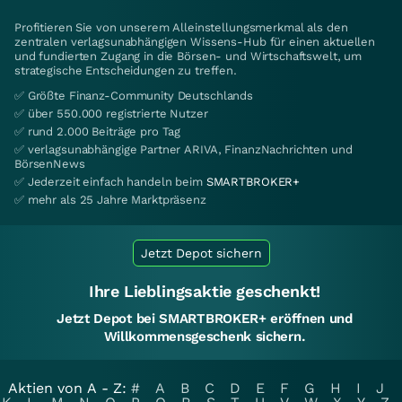
Profitieren Sie von unserem Alleinstellungsmerkmal als den
zentralen verlagsunabhängigen Wissens-Hub für einen aktuellen
und fundierten Zugang in die Börsen- und Wirtschaftswelt, um
strategische Entscheidungen zu treffen.
✅ Größte Finanz-Community Deutschlands
✅ über 550.000 registrierte Nutzer
✅ rund 2.000 Beiträge pro Tag
✅ verlagsunabhängige Partner ARIVA, FinanzNachrichten und
BörsenNews
✅ Jederzeit einfach handeln beim
SMARTBROKER+
✅ mehr als 25 Jahre Marktpräsenz
Jetzt Depot sichern
Ihre Lieblingsaktie geschenkt!
Jetzt Depot bei SMARTBROKER+ eröffnen und
Willkommensgeschenk sichern.
Aktien von A - Z:
#
A
B
C
D
E
F
G
H
I
J