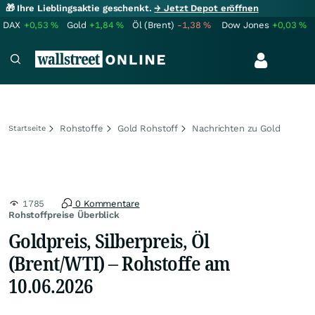
🎁 Ihre Lieblingsaktie geschenkt.
→ Jetzt Depot eröffnen
DAX
+0,53
%
Gold
+1,84
%
Öl (Brent)
-1,38
%
Dow Jones
+0,03
%
Rohstoffe
Gold Rohstoff
Nachrichten zu Gold
Startseite
1785
0 Kommentare
Rohstoffpreise Überblick
Goldpreis, Silberpreis, Öl
(Brent/WTI) – Rohstoffe am
10.06.2026