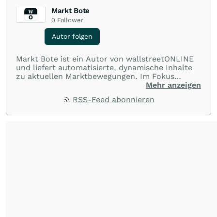
Markt Bote
0
Follower
Autor folgen
Markt Bote ist ein Autor von wallstreetONLINE
und liefert automatisierte, dynamische Inhalte
zu aktuellen Marktbewegungen. Im Fokus
stehen Tops und Flops, Branchentrends und
Mehr anzeigen
Impulse aus der Community. Ob Tech-Aktien,
RSS-Feed abonnieren
Rohstoffe oder Krypto – die Beiträge sind kurz,
prägnant und regen zur Diskussion an, sodass
Leser schnell einen Überblick gewinnen und
eigene Marktideen entwickeln können.