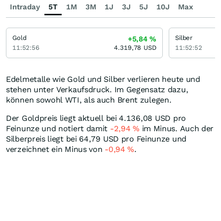
Intraday
5T
1M
3M
1J
3J
5J
10J
Max
Gold
Silber
+5,84
%
11:52:56
4.319,78
USD
11:52:52
Edelmetalle wie Gold und Silber verlieren heute und
stehen unter Verkaufsdruck. Im Gegensatz dazu,
können sowohl WTI, als auch Brent zulegen.
Der Goldpreis liegt aktuell bei 4.136,08
USD
pro
Feinunze und notiert damit
-2,94
%
im Minus. Auch der
Silberpreis liegt bei 64,79
USD
pro Feinunze und
verzeichnet ein Minus von
-0,94
%
.