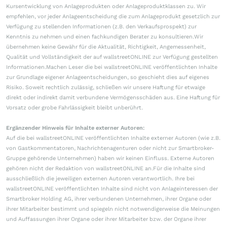
Kursentwicklung von Anlageprodukten oder Anlageproduktklassen zu. Wir
empfehlen, vor jeder Anlageentscheidung die zum Anlageprodukt gesetzlich zur
Verfügung zu stellenden Informationen (z.B. den Verkaufsprospekt) zur
Kenntnis zu nehmen und einen fachkundigen Berater zu konsultieren.Wir
übernehmen keine Gewähr für die Aktualität, Richtigkeit, Angemessenheit,
Qualität und Vollständigkeit der auf wallstreetONLINE zur Verfügung gestellten
Informationen.Machen Leser die bei wallstreetONLINE veröffentlichten Inhalte
zur Grundlage eigener Anlageentscheidungen, so geschieht dies auf eigenes
Risiko. Soweit rechtlich zulässig, schließen wir unsere Haftung für etwaige
direkt oder indirekt damit verbundene Vermögensschäden aus. Eine Haftung für
Vorsatz oder grobe Fahrlässigkeit bleibt unberührt.
Ergänzender Hinweis für Inhalte externer Autoren:
Auf die bei wallstreetONLINE veröffentlichten Inhalte externer Autoren (wie z.B.
von Gastkommentatoren, Nachrichtenagenturen oder nicht zur Smartbroker-
Gruppe gehörende Unternehmen) haben wir keinen Einfluss. Externe Autoren
gehören nicht der Redaktion von wallstreetONLINE an.Für die Inhalte sind
ausschließlich die jeweiligen externen Autoren verantwortlich. Ihre bei
wallstreetONLINE veröffentlichten Inhalte sind nicht von Anlageinteressen der
Smartbroker Holding AG, ihrer verbundenen Unternehmen, ihrer Organe oder
ihrer Mitarbeiter bestimmt und spiegeln nicht notwendigerweise die Meinungen
und Auffassungen ihrer Organe oder ihrer Mitarbeiter bzw. der Organe ihrer