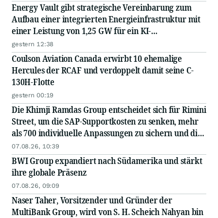
Energy Vault gibt strategische Vereinbarung zum
Aufbau einer integrierten Energieinfrastruktur mit
einer Leistung von 1,25 GW für ein KI-
Rechenzentrum eines Hyperscalers bekannt – in
gestern 12:38
Zusammenarbeit mit einem führenden EPC...
Coulson Aviation Canada erwirbt 10 ehemalige
Hercules der RCAF und verdoppelt damit seine C-
130H-Flotte
gestern 00:19
Die Khimji Ramdas Group entscheidet sich für Rimini
Street, um die SAP-Supportkosten zu senken, mehr
als 700 individuelle Anpassungen zu sichern und die
Einsparungen in Innovationen zu reinvestieren
07.08.26, 10:39
BWI Group expandiert nach Südamerika und stärkt
ihre globale Präsenz
07.08.26, 09:09
Naser Taher, Vorsitzender und Gründer der
MultiBank Group, wird von S. H. Scheich Nahyan bin