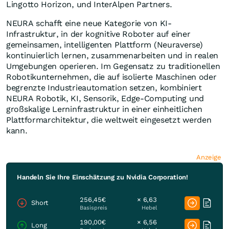
Lingotto Horizon, und InterAlpen Partners.
NEURA schafft eine neue Kategorie von KI-
Infrastruktur, in der kognitive Roboter auf einer
gemeinsamen, intelligenten Plattform (Neuraverse)
kontinuierlich lernen, zusammenarbeiten und in realen
Umgebungen operieren. Im Gegensatz zu traditionellen
Robotikun­ternehmen, die auf isolierte Maschinen oder
begrenzte Industrieautomation setzen, kombiniert
NEURA Robotik, KI, Sensorik, Edge-Computing und
großskalige Lerninfrastruktur in einer einheitlichen
Plattformarchitektur, die weltweit eingesetzt werden
kann.
Anzeige
Handeln Sie Ihre Einschätzung zu Nvidia Corporation!
256,45€
× 6,63
Short
Basispreis
Hebel
190,00€
× 6,56
Long