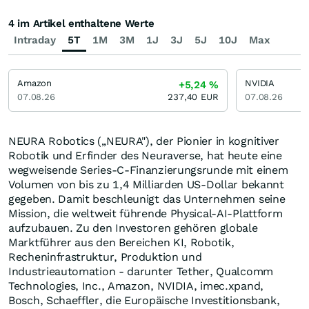
4 im Artikel enthaltene Werte
Intraday
5T
1M
3M
1J
3J
5J
10J
Max
Amazon
NVIDIA
+5,24
%
07.08.26
237,40
EUR
07.08.26
NEURA Robotics („NEURA"), der Pionier in kognitiver
Robotik und Erfinder des Neuraverse, hat heute eine
wegweisende Series-C-Finanzierungsrunde mit einem
Volumen von bis zu 1,4 Milliarden US-Dollar bekannt
gegeben. Damit beschleunigt das Unternehmen seine
Mission, die weltweit führende Physical-AI-Plattform
aufzubauen. Zu den Investoren gehören globale
Marktführer aus den Bereichen KI, Robotik,
Recheninfrastruktur, Produktion und
Industrieautomation - darunter Tether, Qualcomm
Technologies, Inc., Amazon, NVIDIA, imec.xpand,
Bosch, Schaeffler, die Europäische Investitionsbank,