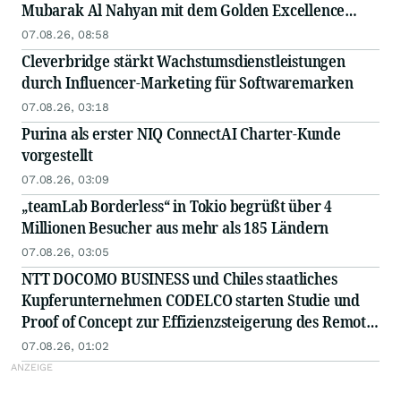
Mubarak Al Nahyan mit dem Golden Excellence
Award für herausragende Leistungen in den
07.08.26, 08:58
Bereichen FinTech, digitale Vermögenswerte und
Cleverbridge stärkt Wachstumsdienstleistungen
Blockchain ausgezeichnet
durch Influencer-Marketing für Softwaremarken
07.08.26, 03:18
Purina als erster NIQ ConnectAI Charter-Kunde
vorgestellt
07.08.26, 03:09
„teamLab Borderless“ in Tokio begrüßt über 4
Millionen Besucher aus mehr als 185 Ländern
07.08.26, 03:05
NTT DOCOMO BUSINESS und Chiles staatliches
Kupferunternehmen CODELCO starten Studie und
Proof of Concept zur Effizienzsteigerung des Remote-
Betriebs von Kupferminen mittels IOWN APN
07.08.26, 01:02