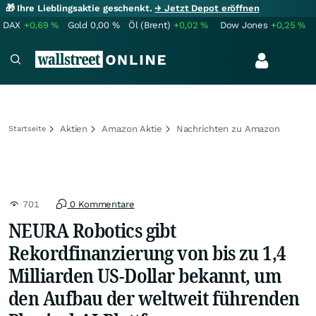
🎁 Ihre Lieblingsaktie geschenkt.
→ Jetzt Depot eröffnen
DAX
+0,69
%
Gold
0,00
%
Öl (Brent)
+0,02
%
Dow Jones
+0,25
%
Aktien
Amazon Aktie
Nachrichten zu Amazon
Startseite
701
0 Kommentare
NEURA Robotics gibt
Rekordfinanzierung von bis zu 1,4
Milliarden US-Dollar bekannt, um
den Aufbau der weltweit führenden