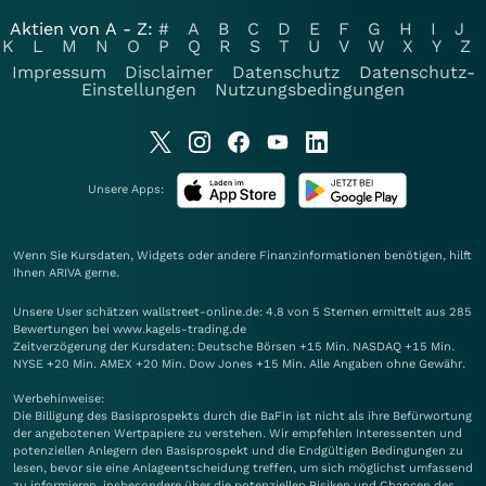
Aktien von A - Z:
#
A
B
C
D
E
F
G
H
I
J
K
L
M
N
O
P
Q
R
S
T
U
V
W
X
Y
Z
Impressum
Disclaimer
Datenschutz
Datenschutz-
Einstellungen
Nutzungsbedingungen
Unsere Apps:
Wenn Sie Kursdaten, Widgets oder andere Finanzinformationen benötigen, hilft
Ihnen
ARIVA
gerne.
Unsere User schätzen wallstreet-online.de: 4.8 von 5 Sternen ermittelt aus 285
Bewertungen bei www.kagels-trading.de
Zeitverzögerung der Kursdaten: Deutsche Börsen +15 Min. NASDAQ +15 Min.
NYSE +20 Min. AMEX +20 Min. Dow Jones +15 Min. Alle Angaben ohne Gewähr.
Werbehinweise:
Die Billigung des Basisprospekts durch die BaFin ist nicht als ihre Befürwortung
der angebotenen Wertpapiere zu verstehen. Wir empfehlen Interessenten und
potenziellen Anlegern den Basisprospekt und die Endgültigen Bedingungen zu
lesen, bevor sie eine Anlageentscheidung treffen, um sich möglichst umfassend
zu informieren, insbesondere über die potenziellen Risiken und Chancen des