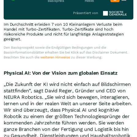
Basispreis
Hebel
Präsentiert von
Im Durchschnitt erleiden 7 von 10 Kleinanlegern Verluste beim
Handel mit Turbo-Zertifikaten. Turbo-Zertifikate sind hoch
risikoreiche Produkte und nicht für langfristige Anlagestrategien
geeignet.
Den Basisprospekt sowie die Endgültigen Bedingungen und die
Basisinformationsblätter erhalten Sie bei Klick auf das Disclaimer Dokument.
Beachten Sie auch die
weiteren Hinweise
zu dieser Werbung.
Physical AI: Von der Vision zum globalen Einsatz
„Die Zukunft der KI wird nicht einfach auf Bildschirmen
stattfinden”, sagt David Reger, Gründer und CEO von
NEURA Robotics. „Sie wird sich bewegen, interagieren,
lernen und in der realen Welt an unserer Seite arbeiten.
Wir sind überzeugt, dass Physical AI und kognitive
Robotik zu einem der größten Technologiesprünge der
kommenden Jahrzehnte führen werden. Sie werden
ganze Branchen von der Fertigung und Logistik bis hin
zu Gesundheit, Dienstleistungen und Haushaltsrobotik