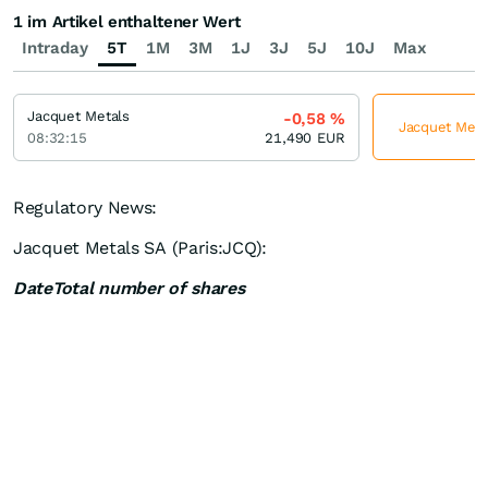
1 im Artikel enthaltener Wert
Intraday
5T
1M
3M
1J
3J
5J
10J
Max
Jacquet Metals
-0,58
%
Jacquet Metal
08:32:15
21,490
EUR
Regulatory News:
Jacquet Metals SA (Paris:JCQ):
Date
Total number of shares