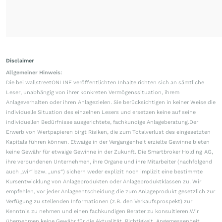
Disclaimer
Allgemeiner Hinweis:
Die bei wallstreetONLINE veröffentlichten Inhalte richten sich an sämtliche
Leser, unabhängig von ihrer konkreten Vermögenssituation, ihrem
Anlageverhalten oder ihren Anlagezielen. Sie berücksichtigen in keiner Weise die
individuelle Situation des einzelnen Lesers und ersetzen keine auf seine
individuellen Bedürfnisse ausgerichtete, fachkundige Anlageberatung.Der
Erwerb von Wertpapieren birgt Risiken, die zum Totalverlust des eingesetzten
Kapitals führen können. Etwaige in der Vergangenheit erzielte Gewinne bieten
keine Gewähr für etwaige Gewinne in der Zukunft. Die Smartbroker Holding AG,
ihre verbundenen Unternehmen, ihre Organe und ihre Mitarbeiter (nachfolgend
auch „wir“ bzw. „uns“) sichern weder explizit noch implizit eine bestimmte
Kursentwicklung von Anlageprodukten oder Anlageproduktklassen zu. Wir
empfehlen, vor jeder Anlageentscheidung die zum Anlageprodukt gesetzlich zur
Verfügung zu stellenden Informationen (z.B. den Verkaufsprospekt) zur
Kenntnis zu nehmen und einen fachkundigen Berater zu konsultieren.Wir
übernehmen keine Gewähr für die Aktualität, Richtigkeit, Angemessenheit,