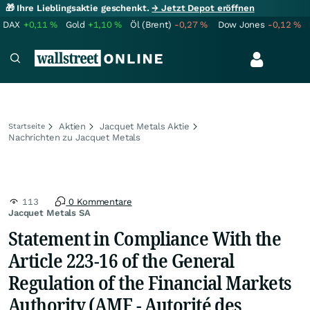
🎁 Ihre Lieblingsaktie geschenkt.
→ Jetzt Depot eröffnen
DAX
+0,11
%
Gold
+1,10
%
Öl (Brent)
-0,27
%
Dow Jones
-0,12
%
Aktien
Jacquet Metals Aktie
Startseite
Nachrichten zu Jacquet Metals
113
0 Kommentare
Jacquet Metals SA
Statement in Compliance With the
Article 223-16 of the General
Regulation of the Financial Markets
Authority (AMF - Autorité des