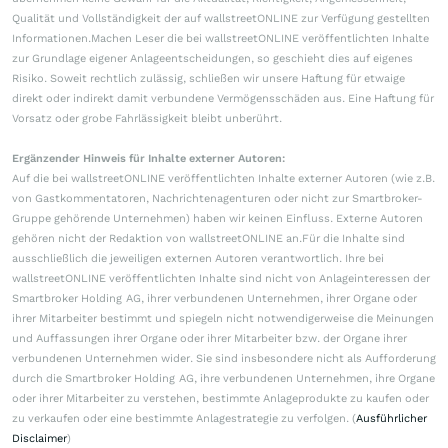
Qualität und Vollständigkeit der auf wallstreetONLINE zur Verfügung gestellten
Informationen.Machen Leser die bei wallstreetONLINE veröffentlichten Inhalte
zur Grundlage eigener Anlageentscheidungen, so geschieht dies auf eigenes
Risiko. Soweit rechtlich zulässig, schließen wir unsere Haftung für etwaige
direkt oder indirekt damit verbundene Vermögensschäden aus. Eine Haftung für
Vorsatz oder grobe Fahrlässigkeit bleibt unberührt.
Ergänzender Hinweis für Inhalte externer Autoren:
Auf die bei wallstreetONLINE veröffentlichten Inhalte externer Autoren (wie z.B.
von Gastkommentatoren, Nachrichtenagenturen oder nicht zur Smartbroker-
Gruppe gehörende Unternehmen) haben wir keinen Einfluss. Externe Autoren
gehören nicht der Redaktion von wallstreetONLINE an.Für die Inhalte sind
ausschließlich die jeweiligen externen Autoren verantwortlich. Ihre bei
wallstreetONLINE veröffentlichten Inhalte sind nicht von Anlageinteressen der
Smartbroker Holding AG, ihrer verbundenen Unternehmen, ihrer Organe oder
ihrer Mitarbeiter bestimmt und spiegeln nicht notwendigerweise die Meinungen
und Auffassungen ihrer Organe oder ihrer Mitarbeiter bzw. der Organe ihrer
verbundenen Unternehmen wider. Sie sind insbesondere nicht als Aufforderung
durch die Smartbroker Holding AG, ihre verbundenen Unternehmen, ihre Organe
oder ihrer Mitarbeiter zu verstehen, bestimmte Anlageprodukte zu kaufen oder
zu verkaufen oder eine bestimmte Anlagestrategie zu verfolgen. (
Ausführlicher
Disclaimer
)