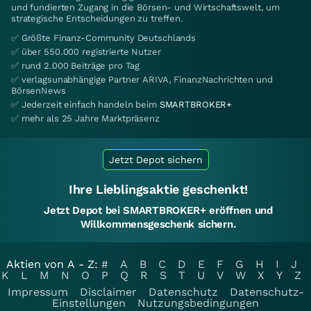
und fundierten Zugang in die Börsen- und Wirtschaftswelt, um
strategische Entscheidungen zu treffen.
✅ Größte Finanz-Community Deutschlands
✅ über 550.000 registrierte Nutzer
✅ rund 2.000 Beiträge pro Tag
✅ verlagsunabhängige Partner ARIVA, FinanzNachrichten und
BörsenNews
✅ Jederzeit einfach handeln beim
SMARTBROKER+
✅ mehr als 25 Jahre Marktpräsenz
Jetzt Depot sichern
Ihre Lieblingsaktie geschenkt!
Jetzt Depot bei SMARTBROKER+ eröffnen und
Willkommensgeschenk sichern.
Aktien von A - Z:
#
A
B
C
D
E
F
G
H
I
J
K
L
M
N
O
P
Q
R
S
T
U
V
W
X
Y
Z
Impressum
Disclaimer
Datenschutz
Datenschutz-
Einstellungen
Nutzungsbedingungen