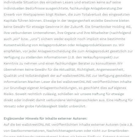
individuelle Situation des einzelnen Lesers und ersetzen keine auf seine
individuellen Bedürfnisse ausgerichtete, fachkundige Anlageberatung.Der
Erwerb von Wertpapieren birgt Risiken, die zum Totalverlust des eingesetzten
Kapitals führen können. Etwaige in der Vergangenheit erzielte Gewinne bieten
keine Gewähr für etwaige Gewinne in der Zukunft. Die Smartbroker Holding AG,
ihre verbundenen Unternehmen, ihre Organe und ihre Mitarbeiter (nachfolgend
auch „wir“ bzw. „uns“) sichern weder explizit noch implizit eine bestimmte
Kursentwicklung von Anlageprodukten oder Anlageproduktklassen zu. Wir
empfehlen, vor jeder Anlageentscheidung die zum Anlageprodukt gesetzlich zur
Verfügung zu stellenden Informationen (z.B. den Verkaufsprospekt) zur
Kenntnis zu nehmen und einen fachkundigen Berater zu konsultieren.Wir
übernehmen keine Gewähr für die Aktualität, Richtigkeit, Angemessenheit,
Qualität und Vollständigkeit der auf wallstreetONLINE zur Verfügung gestellten
Informationen.Machen Leser die bei wallstreetONLINE veröffentlichten Inhalte
zur Grundlage eigener Anlageentscheidungen, so geschieht dies auf eigenes
Risiko. Soweit rechtlich zulässig, schließen wir unsere Haftung für etwaige
direkt oder indirekt damit verbundene Vermögensschäden aus. Eine Haftung für
Vorsatz oder grobe Fahrlässigkeit bleibt unberührt.
Ergänzender Hinweis für Inhalte externer Autoren:
Auf die bei wallstreetONLINE veröffentlichten Inhalte externer Autoren (wie z.B.
von Gastkommentatoren, Nachrichtenagenturen oder nicht zur Smartbroker-
Gruppe gehörende Unternehmen) haben wir keinen Einfluss. Externe Autoren