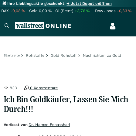
🎁 Ihre Lieblingsaktie geschenkt.
→ Jetzt Depot eröffnen
DAX
-0,08
%
Gold
0,00
%
Öl (Brent)
+3,76
%
Dow Jones
-0,83
%
Rohstoffe
Gold Rohstoff
Nachrichten zu Gold
Startseite
833
0 Kommentare
Ich Bin Goldkäufer, Lassen Sie Mich
Durch!!!
Verfasst von
Dr. Hamed Esnaashari