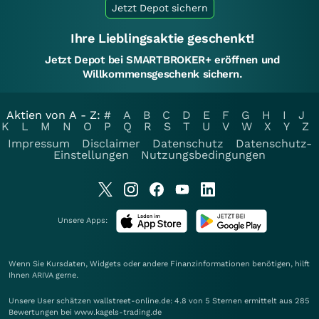
Jetzt Depot sichern
Ihre Lieblingsaktie geschenkt!
Jetzt Depot bei SMARTBROKER+ eröffnen und
Willkommensgeschenk sichern.
Aktien von A - Z:
#
A
B
C
D
E
F
G
H
I
J
K
L
M
N
O
P
Q
R
S
T
U
V
W
X
Y
Z
Impressum
Disclaimer
Datenschutz
Datenschutz-
Einstellungen
Nutzungsbedingungen
Unsere Apps:
Wenn Sie Kursdaten, Widgets oder andere Finanzinformationen benötigen, hilft
Ihnen
ARIVA
gerne.
Unsere User schätzen wallstreet-online.de: 4.8 von 5 Sternen ermittelt aus 285
Bewertungen bei www.kagels-trading.de