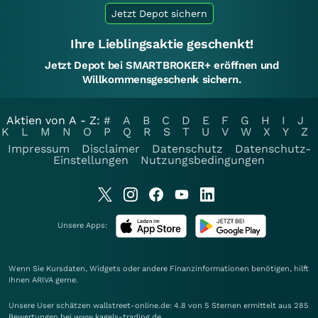
Jetzt Depot sichern
Ihre Lieblingsaktie geschenkt!
Jetzt Depot bei SMARTBROKER+ eröffnen und
Willkommensgeschenk sichern.
Aktien von A - Z:
#
A
B
C
D
E
F
G
H
I
J
K
L
M
N
O
P
Q
R
S
T
U
V
W
X
Y
Z
Impressum
Disclaimer
Datenschutz
Datenschutz-
Einstellungen
Nutzungsbedingungen
Unsere Apps:
Wenn Sie Kursdaten, Widgets oder andere Finanzinformationen benötigen, hilft
Ihnen
ARIVA
gerne.
Unsere User schätzen wallstreet-online.de: 4.8 von 5 Sternen ermittelt aus 285
Bewertungen bei www.kagels-trading.de