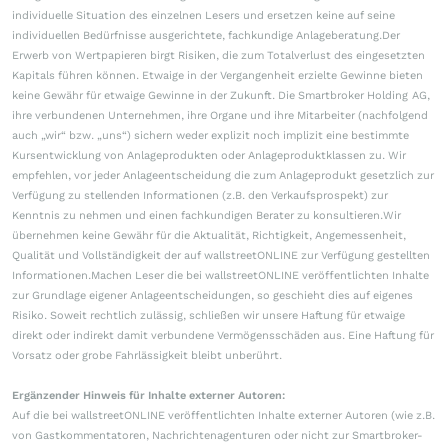
individuelle Situation des einzelnen Lesers und ersetzen keine auf seine
individuellen Bedürfnisse ausgerichtete, fachkundige Anlageberatung.Der
Erwerb von Wertpapieren birgt Risiken, die zum Totalverlust des eingesetzten
Kapitals führen können. Etwaige in der Vergangenheit erzielte Gewinne bieten
keine Gewähr für etwaige Gewinne in der Zukunft. Die Smartbroker Holding AG,
ihre verbundenen Unternehmen, ihre Organe und ihre Mitarbeiter (nachfolgend
auch „wir“ bzw. „uns“) sichern weder explizit noch implizit eine bestimmte
Kursentwicklung von Anlageprodukten oder Anlageproduktklassen zu. Wir
empfehlen, vor jeder Anlageentscheidung die zum Anlageprodukt gesetzlich zur
Verfügung zu stellenden Informationen (z.B. den Verkaufsprospekt) zur
Kenntnis zu nehmen und einen fachkundigen Berater zu konsultieren.Wir
übernehmen keine Gewähr für die Aktualität, Richtigkeit, Angemessenheit,
Qualität und Vollständigkeit der auf wallstreetONLINE zur Verfügung gestellten
Informationen.Machen Leser die bei wallstreetONLINE veröffentlichten Inhalte
zur Grundlage eigener Anlageentscheidungen, so geschieht dies auf eigenes
Risiko. Soweit rechtlich zulässig, schließen wir unsere Haftung für etwaige
direkt oder indirekt damit verbundene Vermögensschäden aus. Eine Haftung für
Vorsatz oder grobe Fahrlässigkeit bleibt unberührt.
Ergänzender Hinweis für Inhalte externer Autoren:
Auf die bei wallstreetONLINE veröffentlichten Inhalte externer Autoren (wie z.B.
von Gastkommentatoren, Nachrichtenagenturen oder nicht zur Smartbroker-