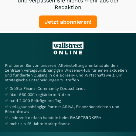
und verpassen Sie nichts mehr aus der
Redaktion
Jetzt abonnieren!
Profitieren Sie von unserem Alleinstellungsmerkmal als den
zentralen verlagsunabhängigen Wissens-Hub für einen aktuellen
und fundierten Zugang in die Börsen- und Wirtschaftswelt, um
strategische Entscheidungen zu treffen.
✅ Größte Finanz-Community Deutschlands
✅ über 550.000 registrierte Nutzer
✅ rund 2.000 Beiträge pro Tag
✅ verlagsunabhängige Partner ARIVA, FinanzNachrichten und
BörsenNews
✅ Jederzeit einfach handeln beim
SMARTBROKER+
✅ mehr als 25 Jahre Marktpräsenz