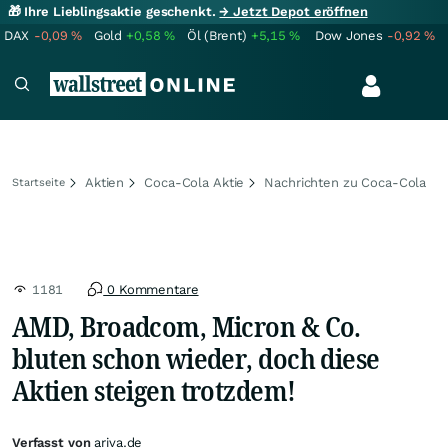
🎁 Ihre Lieblingsaktie geschenkt.
→ Jetzt Depot eröffnen
DAX
-0,09
%
Gold
+0,58
%
Öl (Brent)
+5,15
%
Dow Jones
-0,92
%
Aktien
Coca-Cola Aktie
Nachrichten zu Coca-Cola
Startseite
1181
0 Kommentare
AMD, Broadcom, Micron & Co.
bluten schon wieder, doch diese
Aktien steigen trotzdem!
Verfasst von
ariva.de