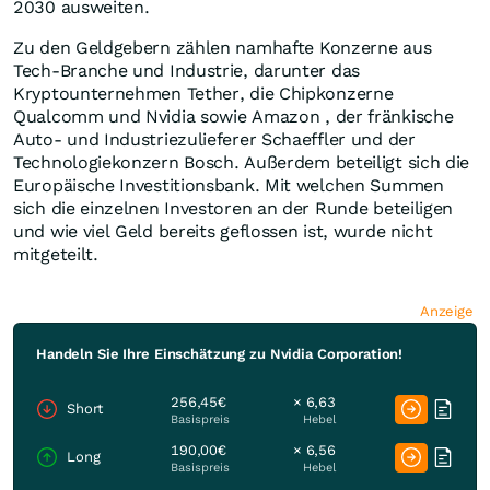
2030 ausweiten.
Zu den Geldgebern zählen namhafte Konzerne aus
Tech-Branche und Industrie, darunter das
Kryptounternehmen Tether, die Chipkonzerne
Qualcomm und Nvidia sowie Amazon , der fränkische
Auto- und Industriezulieferer Schaeffler und der
Technologiekonzern Bosch. Außerdem beteiligt sich die
Europäische Investitionsbank. Mit welchen Summen
sich die einzelnen Investoren an der Runde beteiligen
und wie viel Geld bereits geflossen ist, wurde nicht
mitgeteilt.
Anzeige
Handeln Sie Ihre Einschätzung zu Nvidia Corporation!
256,45€
× 6,63
Short
Basispreis
Hebel
190,00€
× 6,56
Long
Basispreis
Hebel