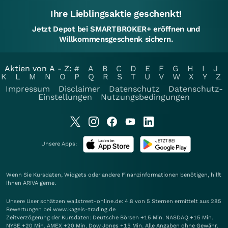
Ihre Lieblingsaktie geschenkt!
Jetzt Depot bei SMARTBROKER+ eröffnen und
Willkommensgeschenk sichern.
Aktien von A - Z:
#
A
B
C
D
E
F
G
H
I
J
K
L
M
N
O
P
Q
R
S
T
U
V
W
X
Y
Z
Impressum
Disclaimer
Datenschutz
Datenschutz-
Einstellungen
Nutzungsbedingungen
Unsere Apps:
Wenn Sie Kursdaten, Widgets oder andere Finanzinformationen benötigen, hilft
Ihnen
ARIVA
gerne.
Unsere User schätzen wallstreet-online.de: 4.8 von 5 Sternen ermittelt aus 285
Bewertungen bei www.kagels-trading.de
Zeitverzögerung der Kursdaten: Deutsche Börsen +15 Min. NASDAQ +15 Min.
NYSE +20 Min. AMEX +20 Min. Dow Jones +15 Min. Alle Angaben ohne Gewähr.