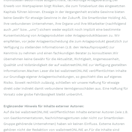
individuellen Bedürfnisse ausgerichtete, fachkundige Anlageberatung.Der
Erwerb von Wertpapieren birgt Risiken, die zum Totalverlust des eingesetzten
Kapitals führen können. Etwaige in der Vergangenheit erzielte Gewinne bieten
keine Gewähr für etwaige Gewinne in der Zukunft. Die Smartbroker Holding AG,
ihre verbundenen Unternehmen, ihre Organe und ihre Mitarbeiter (nachfolgend
auch „wir“ bzw. „uns“) sichern weder explizit noch implizit eine bestimmte
Kursentwicklung von Anlageprodukten oder Anlageproduktklassen zu. Wir
empfehlen, vor jeder Anlageentscheidung die zum Anlageprodukt gesetzlich zur
Verfügung zu stellenden Informationen (z.B. den Verkaufsprospekt) zur
Kenntnis zu nehmen und einen fachkundigen Berater zu konsultieren.Wir
übernehmen keine Gewähr für die Aktualität, Richtigkeit, Angemessenheit,
Qualität und Vollständigkeit der auf wallstreetONLINE zur Verfügung gestellten
Informationen.Machen Leser die bei wallstreetONLINE veröffentlichten Inhalte
zur Grundlage eigener Anlageentscheidungen, so geschieht dies auf eigenes
Risiko. Soweit rechtlich zulässig, schließen wir unsere Haftung für etwaige
direkt oder indirekt damit verbundene Vermögensschäden aus. Eine Haftung für
Vorsatz oder grobe Fahrlässigkeit bleibt unberührt.
Ergänzender Hinweis für Inhalte externer Autoren:
Auf die bei wallstreetONLINE veröffentlichten Inhalte externer Autoren (wie z.B.
von Gastkommentatoren, Nachrichtenagenturen oder nicht zur Smartbroker-
Gruppe gehörende Unternehmen) haben wir keinen Einfluss. Externe Autoren
gehören nicht der Redaktion von wallstreetONLINE an.Für die Inhalte sind