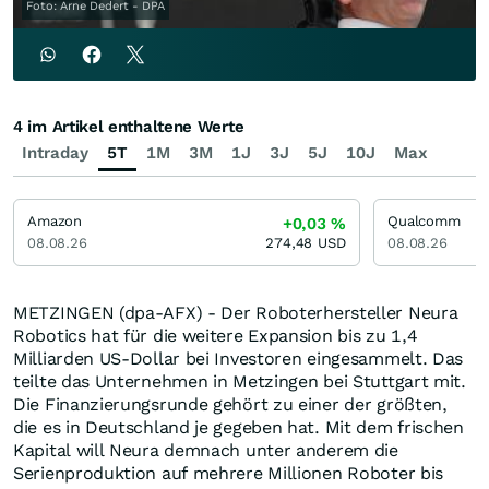
Foto: Arne Dedert - DPA
4 im Artikel enthaltene Werte
Intraday
5T
1M
3M
1J
3J
5J
10J
Max
Amazon
Qualcomm
+0,03
%
08.08.26
274,48
USD
08.08.26
METZINGEN (dpa-AFX) - Der Roboterhersteller Neura
Robotics hat für die weitere Expansion bis zu 1,4
Milliarden US-Dollar bei Investoren eingesammelt. Das
teilte das Unternehmen in Metzingen bei Stuttgart mit.
Die Finanzierungsrunde gehört zu einer der größten,
die es in Deutschland je gegeben hat. Mit dem frischen
Kapital will Neura demnach unter anderem die
Serienproduktion auf mehrere Millionen Roboter bis