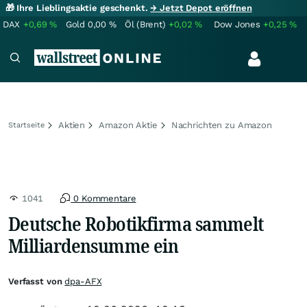
🎁 Ihre Lieblingsaktie geschenkt.
→ Jetzt Depot eröffnen
DAX
+0,69
%
Gold
0,00
%
Öl (Brent)
+0,02
%
Dow Jones
+0,25
%
Aktien
Amazon Aktie
Nachrichten zu Amazon
Startseite
1041
0 Kommentare
Deutsche Robotikfirma sammelt
Milliardensumme ein
Verfasst von
dpa-AFX