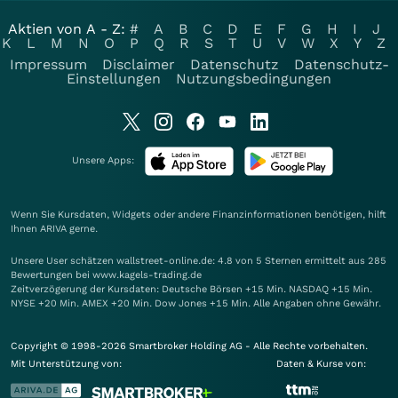
Aktien von A - Z:
#
A
B
C
D
E
F
G
H
I
J
K
L
M
N
O
P
Q
R
S
T
U
V
W
X
Y
Z
Impressum
Disclaimer
Datenschutz
Datenschutz-
Einstellungen
Nutzungsbedingungen
Unsere Apps:
Wenn Sie Kursdaten, Widgets oder andere Finanzinformationen benötigen, hilft
Ihnen
ARIVA
gerne.
Unsere User schätzen wallstreet-online.de: 4.8 von 5 Sternen ermittelt aus 285
Bewertungen bei www.kagels-trading.de
Zeitverzögerung der Kursdaten: Deutsche Börsen +15 Min. NASDAQ +15 Min.
NYSE +20 Min. AMEX +20 Min. Dow Jones +15 Min. Alle Angaben ohne Gewähr.
Copyright © 1998-2026 Smartbroker Holding AG - Alle Rechte vorbehalten.
Mit Unterstützung von:
Daten & Kurse von: