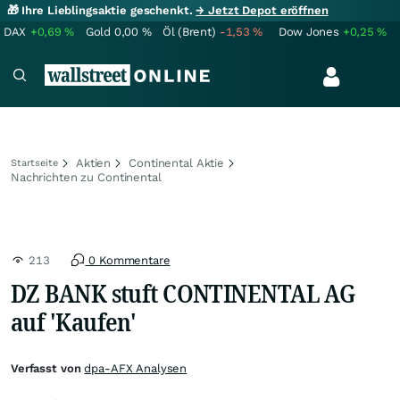
🎁 Ihre Lieblingsaktie geschenkt.
→ Jetzt Depot eröffnen
DAX
+0,69
%
Gold
0,00
%
Öl (Brent)
-1,53
%
Dow Jones
+0,25
%
Aktien
Continental Aktie
Startseite
Nachrichten zu Continental
213
0 Kommentare
DZ BANK stuft CONTINENTAL AG
auf 'Kaufen'
Verfasst von
dpa-AFX Analysen