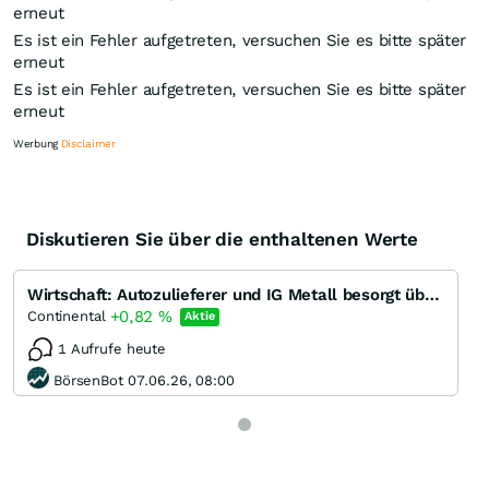
erneut
Es ist ein Fehler aufgetreten, versuchen Sie es bitte später
erneut
Es ist ein Fehler aufgetreten, versuchen Sie es bitte später
erneut
Werbung
Disclaimer
Diskutieren Sie über die enthaltenen Werte
Knock-Out-Suche
Optionsschein-Suche
Wirtschaft: Autozulieferer und IG Metall besorgt über Beschäftigungslage
Zertifikate-Suche
+0,82
%
Continental
Aktie
1 Aufrufe heute
BörsenBot 07.06.26, 08:00