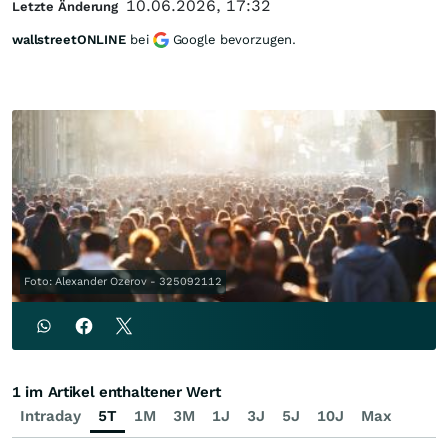
10.06.2026, 17:32
Letzte Änderung
wallstreetONLINE
bei
Google bevorzugen.
Foto: Alexander Ozerov - 325092112
1 im Artikel enthaltener Wert
Intraday
5T
1M
3M
1J
3J
5J
10J
Max