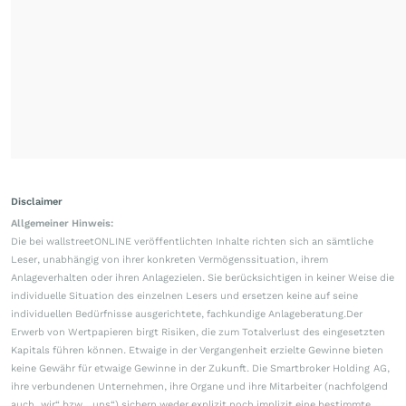
Disclaimer
Allgemeiner Hinweis:
Die bei wallstreetONLINE veröffentlichten Inhalte richten sich an sämtliche
Leser, unabhängig von ihrer konkreten Vermögenssituation, ihrem
Anlageverhalten oder ihren Anlagezielen. Sie berücksichtigen in keiner Weise die
individuelle Situation des einzelnen Lesers und ersetzen keine auf seine
individuellen Bedürfnisse ausgerichtete, fachkundige Anlageberatung.Der
Erwerb von Wertpapieren birgt Risiken, die zum Totalverlust des eingesetzten
Kapitals führen können. Etwaige in der Vergangenheit erzielte Gewinne bieten
keine Gewähr für etwaige Gewinne in der Zukunft. Die Smartbroker Holding AG,
ihre verbundenen Unternehmen, ihre Organe und ihre Mitarbeiter (nachfolgend
auch „wir“ bzw. „uns“) sichern weder explizit noch implizit eine bestimmte