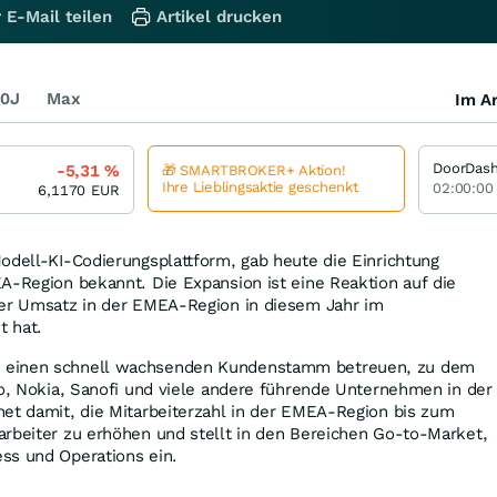
 E-Mail teilen
Artikel drucken
0J
Max
Im Ar
-5,31
%
🎁 SMARTBROKER+ Aktion!
Ihre Lieblingsaktie geschenkt
02:00:00
6,1170
EUR
Modell-KI-Codierungsplattform, gab heute die Einrichtung
A-Region bekannt. Die Expansion ist eine Reaktion auf die
der Umsatz in der EMEA-Region in diesem Jahr im
t hat.
 einen schnell wachsenden Kundenstamm betreuen, zu dem
oo, Nokia, Sanofi und viele andere führende Unternehmen in der
net damit, die Mitarbeiterzahl in der EMEA-Region bis zum
arbeiter zu erhöhen und stellt in den Bereichen Go-to-Market,
ss und Operations ein.