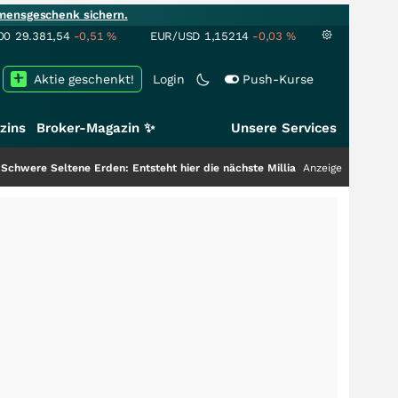
mensgeschenk sichern.
00
29.381,54
-0,51
%
EUR/USD
1,15214
-0,03
%
Aktie geschenkt!
Login
Push-Kurse
zins
Broker-Magazin ✨
Unsere Services
rden: Entsteht hier die nächste Milliardenstory?
+++
Anzeige