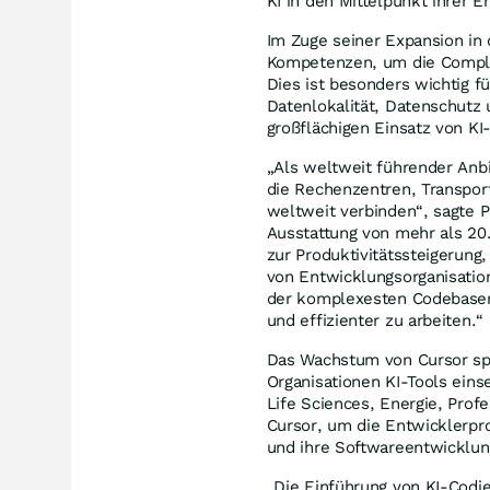
KI in den Mittelpunkt ihrer E
Im Zuge seiner Expansion in 
Kompetenzen, um die Compli
Dies ist besonders wichtig f
Datenlokalität, Datenschutz 
großflächigen Einsatz von KI-
„Als weltweit führender Anbi
die Rechenzentren, Transpor
weltweit verbinden“, sagte Pa
Ausstattung von mehr als 20
zur Produktivitätssteigerung
von Entwicklungsorganisatio
der komplexesten Codebasen
und effizienter zu arbeiten.“
Das Wachstum von Cursor spi
Organisationen KI-Tools ein
Life Sciences, Energie, Prof
Cursor, um die Entwicklerpro
und ihre Softwareentwicklu
„Die Einführung von KI-Codie