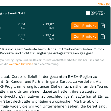
Anzeige
g zu Sanofi S.A.!
0,54
× 13,87
Zum Produkt
s
Ask
Hebel
0,57
× 13,14
Zum Produkt
s
Ask
Hebel
0 Kleinanlegern Verluste beim Handel mit Turbo-Zertifikaten. Turbo-
e Produkte und nicht für langfristige Anlagestrategien geeignet.
en Bedingungen und die Basisinformationsblätter erhalten Sie bei Klick auf das
uch die
weiteren Hinweise
zu dieser Werbung.
darauf, Cursor offiziell in der gesamten EMEA-Region zu
t für Kunden und Partner in ganz Europa zu vertiefen. Als
I-Programmierung ist unser Ziel einfach: näher an den Teams
talten, und Unternehmen dabei zu helfen, ihre strategisch
entwicklungsinitiativen zu beschleunigen“, sagte Ismail Elmas,
r Start deckt alle wichtigen europäischen Märkte ab und
rage wider, die wir von Unternehmen sehen, die bereit sind,