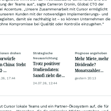
ngung der Teams aus“, sagte Cameron Cronin, Global CTO der
ei Accenture. „Unsere Zusammenarbeit mit Cursor ermöglicht
i unseren Kunden mit der notwendigen Implementierungs- und
egleiten, damit sie nachhaltig ist – so können Unternehmen die
ohne Kompromisse bei Qualität oder Kontrolle einzugehen.“
ionen drohen
Strategische
Prognose angehoben
orwürfe
Mehr Miete, mehr
Neuausrichtung
Trotz positiver
n China: Steht
Dividende?
Studiendaten:
I-
Monatszahler
Sanofi zieht die
ammenarbeit
Realty Income
.26, 17:44
gestern 20:13
Reißleine
dem Aus?
macht Lust auf
24.07.26, 12:44
mehr!
ut Cursor lokale Teams und ein Partner-Ökosystem auf, die für