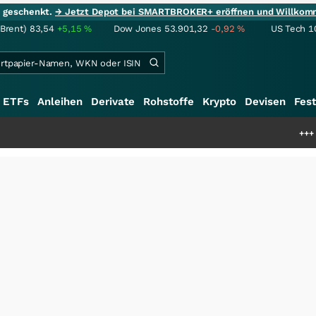
ie geschenkt.
→ Jetzt Depot bei SMARTBROKER+ eröffnen und Willkom
(Brent)
83,54
+5,15
%
Dow Jones
53.901,32
-0,92
%
US Tech 1
ETFs
Anleihen
Derivate
Rohstoffe
Krypto
Devisen
Fest
+++
Schwere Seltene E