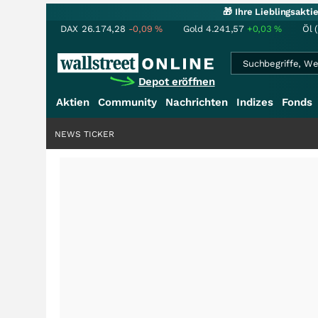
🎁 Ihre Lieblingsakt
DAX
26.174,28
-0,09
%
Gold
4.241,57
+0,03
%
Öl 
Depot eröffnen
Aktien
Community
Nachrichten
Indizes
Fonds
NEWS TICKER