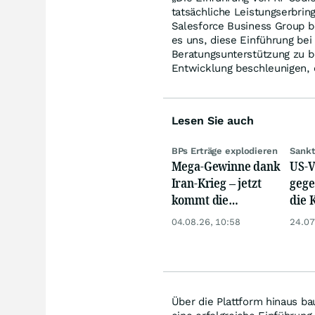
tatsächliche Leistungserbri
Salesforce Business Group b
es uns, diese Einführung be
Beratungsunterstützung zu b
Entwicklung beschleunigen, 
Lesen Sie auch
BPs Erträge explodieren
Sankt
Mega-Gewinne dank
US-V
Iran-Krieg – jetzt
gege
kommt die
die K
Dividendenerhöhung!
Zus
04.08.26, 10:58
24.07
vor 
Über die Plattform hinaus ba