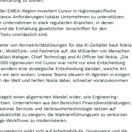
ntwicklung zu stellen.“
der EMEA-Region investiert Cursor in regionsspezifische
ance-Anforderungen lokaler Unternehmen zu unterstützen.
ür Unternehmen in stark regulierten Branchen, in denen
und die Einhaltung gesetzlicher Vorschriften für den
Tools unerlässlich sind.
eter von Konnektivitätslösungen für das KI-Zeitalter baut Nokia
t-, Mobilfunk- und Festnetze auf, die Milliarden von Menschen
llavi Mahajan, Chief Technology and AI Officer bei Nokia. „Die
.000 Ingenieuren mit Cursor war nicht nur eine Entscheidung
, sondern eine strategische Entscheidung darüber, welche Art
n wir sein wollen. Unsere Teams steuern KI-Agenten in einigen
 der Welt und helfen Nokia dabei, schneller voranzukommen
egelt einen allgemeinen Wandel wider, wie Engineering-
setzen. Unternehmen aus den Bereichen Finanzdienstleistungen,
essional Services und Verbrauchertechnologie setzen auf
duktivität zu steigern, die Markteinführungszeit zu verkürzen
ngs-Workflows zu modernisieren.
rungstools wirkt sich auf Arbeitsabläufe, Governance und die