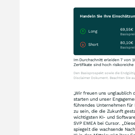
Handeln Sie Ihre Einschätzun
69,55€
Long
Basisprei
80,10€
Short
Basisprei
Im Durchschnitt erleiden 7 von 1
Zertifikate sind hoch risikoreich
Den Basisprospekt sowie die Endgültig
Disclaimer Dokument. Beachten Sie a
„Wir freuen uns unglaublich 
starten und unser Engagemen
führendes Unternehmen für K
zu sein, die die Zukunft ges
wichtigsten KI- und Software
SVP EMEA bei Cursor. „Diese
spiegelt die wachsende Nachf