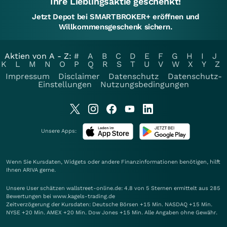
Ihre Lieblingsaktie geschenkt!
Jetzt Depot bei SMARTBROKER+ eröffnen und
Willkommensgeschenk sichern.
Aktien von A - Z:
#
A
B
C
D
E
F
G
H
I
J
K
L
M
N
O
P
Q
R
S
T
U
V
W
X
Y
Z
Impressum
Disclaimer
Datenschutz
Datenschutz-
Einstellungen
Nutzungsbedingungen
Unsere Apps:
Wenn Sie Kursdaten, Widgets oder andere Finanzinformationen benötigen, hilft
Ihnen
ARIVA
gerne.
Unsere User schätzen wallstreet-online.de: 4.8 von 5 Sternen ermittelt aus 285
Bewertungen bei www.kagels-trading.de
Zeitverzögerung der Kursdaten: Deutsche Börsen +15 Min. NASDAQ +15 Min.
NYSE +20 Min. AMEX +20 Min. Dow Jones +15 Min. Alle Angaben ohne Gewähr.