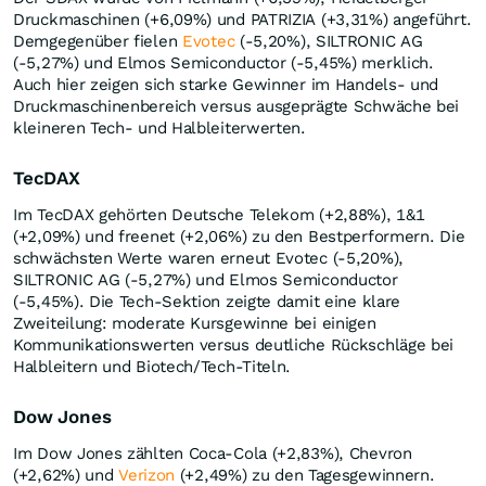
Druckmaschinen (+6,09%) und PATRIZIA (+3,31%) angeführt.
Demgegenüber fielen
Evotec
(-5,20%), SILTRONIC AG
(-5,27%) und Elmos Semiconductor (-5,45%) merklich.
Auch hier zeigen sich starke Gewinner im Handels- und
Druckmaschinenbereich versus ausgeprägte Schwäche bei
kleineren Tech- und Halbleiterwerten.
TecDAX
Im TecDAX gehörten Deutsche Telekom (+2,88%), 1&1
(+2,09%) und freenet (+2,06%) zu den Bestperformern. Die
schwächsten Werte waren erneut Evotec (-5,20%),
SILTRONIC AG (-5,27%) und Elmos Semiconductor
(-5,45%). Die Tech-Sektion zeigte damit eine klare
Zweiteilung: moderate Kursgewinne bei einigen
Kommunikationswerten versus deutliche Rückschläge bei
Halbleitern und Biotech/Tech-Titeln.
Dow Jones
Im Dow Jones zählten Coca‑Cola (+2,83%), Chevron
(+2,62%) und
Verizon
(+2,49%) zu den Tagesgewinnern.