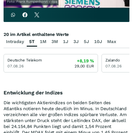
Foto: Frank Rumpenhorst - dpa
20 im Artikel enthaltene Werte
Intraday
5T
1M
3M
1J
3J
5J
10J
Max
Deutsche Telekom
Zalando
+8,19
%
07.08.26
29,00
EUR
07.08.26
Entwicklung der Indizes
Die wichtigsten Aktienindizes on beiden Seiten des
Atlantiks notieren heute deutlich im Minus. In Deutschland
verzeichnen alle vier großen Indizes spürbare Verluste. Am
stärksten unter Druck steht der Leitindex DAX, der aktuell
bei 24.154,84 Punkten liegt und damit 1,54 Prozent
einbüßt. Der MDAX folgt mit einem Minus von 1,45 Prozent