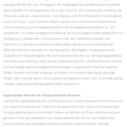
Kapitals führen können. Etwaige in der Vergangenheit erzielte Gewinne bieten
keine Gewähr für etwaige Gewinne in der Zukunft. Die Smartbroker Holding AG,
ihre verbundenen Unternehmen, ihre Organe und ihre Mitarbeiter (nachfolgend
auch „wir“ bzw. „uns“) sichern weder explizit noch implizit eine bestimmte
Kursentwicklung von Anlageprodukten oder Anlageproduktklassen zu. Wir
empfehlen, vor jeder Anlageentscheidung die zum Anlageprodukt gesetzlich zur
Verfügung zu stellenden Informationen (z.B. den Verkaufsprospekt) zur
Kenntnis zu nehmen und einen fachkundigen Berater zu konsultieren.Wir
übernehmen keine Gewähr für die Aktualität, Richtigkeit, Angemessenheit,
Qualität und Vollständigkeit der auf wallstreetONLINE zur Verfügung gestellten
Informationen.Machen Leser die bei wallstreetONLINE veröffentlichten Inhalte
zur Grundlage eigener Anlageentscheidungen, so geschieht dies auf eigenes
Risiko. Soweit rechtlich zulässig, schließen wir unsere Haftung für etwaige
direkt oder indirekt damit verbundene Vermögensschäden aus. Eine Haftung für
Vorsatz oder grobe Fahrlässigkeit bleibt unberührt.
Ergänzender Hinweis für Inhalte externer Autoren:
Auf die bei wallstreetONLINE veröffentlichten Inhalte externer Autoren (wie z.B.
von Gastkommentatoren, Nachrichtenagenturen oder nicht zur Smartbroker-
Gruppe gehörende Unternehmen) haben wir keinen Einfluss. Externe Autoren
gehören nicht der Redaktion von wallstreetONLINE an.Für die Inhalte sind
ausschließlich die jeweiligen externen Autoren verantwortlich. Ihre bei