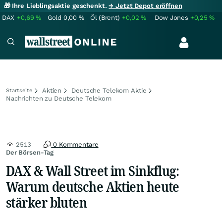
🎁 Ihre Lieblingsaktie geschenkt.
→ Jetzt Depot eröffnen
DAX
+0,69
%
Gold
0,00
%
Öl (Brent)
+0,02
%
Dow Jones
+0,25
%
Aktien
Deutsche Telekom Aktie
Startseite
Nachrichten zu Deutsche Telekom
2513
0 Kommentare
Der Börsen-Tag
DAX & Wall Street im Sinkflug:
Warum deutsche Aktien heute
stärker bluten