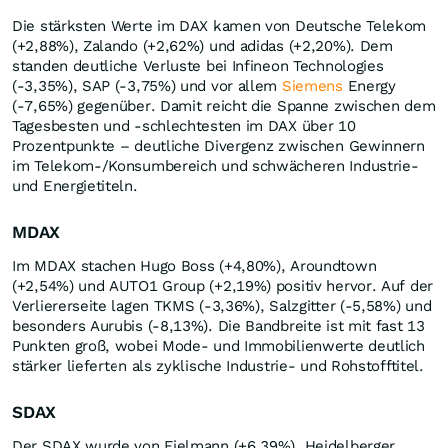
Die stärksten Werte im DAX kamen von Deutsche Telekom
(+2,88%), Zalando (+2,62%) und adidas (+2,20%). Dem
standen deutliche Verluste bei Infineon Technologies
(-3,35%), SAP (-3,75%) und vor allem
Siemens
Energy
(-7,65%) gegenüber. Damit reicht die Spanne zwischen dem
Tagesbesten und -schlechtesten im DAX über 10
Prozentpunkte – deutliche Divergenz zwischen Gewinnern
im Telekom-/Konsumbereich und schwächeren Industrie-
und Energietiteln.
MDAX
Im MDAX stachen Hugo Boss (+4,80%), Aroundtown
(+2,54%) und AUTO1 Group (+2,19%) positiv hervor. Auf der
Verliererseite lagen TKMS (-3,36%), Salzgitter (-5,58%) und
besonders Aurubis (-8,13%). Die Bandbreite ist mit fast 13
Punkten groß, wobei Mode- und Immobilienwerte deutlich
stärker lieferten als zyklische Industrie- und Rohstofftitel.
SDAX
Der SDAX wurde von Fielmann (+6,39%), Heidelberger