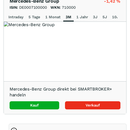
Mercedes-Benz Group
-1,42
%
ISIN:
DE0007100000
WKN:
710000
Intraday
5 Tage
1 Monat
3M
1 Jahr
3J
5J
10J
Ma
Mercedes-Benz Group direkt bei SMARTBROKER+
handeln
Kauf
Verkauf