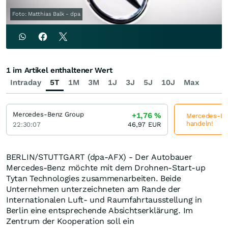
Foto: Matthias Balk - dpa
1 im Artikel enthaltener Wert
Intraday
5T
1M
3M
1J
3J
5J
10J
Max
Mercedes-Benz Group
+1,76
%
Mercedes-Ben
handeln!
22:30:07
46,97
EUR
BERLIN/STUTTGART (dpa-AFX) - Der Autobauer
Mercedes-Benz möchte mit dem Drohnen-Start-up
Tytan Technologies zusammenarbeiten. Beide
Unternehmen unterzeichneten am Rande der
Internationalen Luft- und Raumfahrtausstellung in
Berlin eine entsprechende Absichtserklärung. Im
Zentrum der Kooperation soll ein