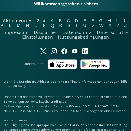
Willkommensgeschenk sichern.
Aktien von A - Z:
#
A
B
C
D
E
F
G
H
I
J
K
L
M
N
O
P
Q
R
S
T
U
V
W
X
Y
Z
Impressum
Disclaimer
Datenschutz
Datenschutz-
Einstellungen
Nutzungsbedingungen
Unsere Apps:
Wenn Sie Kursdaten, Widgets oder andere Finanzinformationen benötigen, hilft
Ihnen
ARIVA
gerne.
Unsere User schätzen wallstreet-online.de: 4.8 von 5 Sternen ermittelt aus 285
Bewertungen bei www.kagels-trading.de
Zeitverzögerung der Kursdaten: Deutsche Börsen +15 Min. NASDAQ +15 Min.
NYSE +20 Min. AMEX +20 Min. Dow Jones +15 Min. Alle Angaben ohne Gewähr.
Werbehinweise:
Die Billigung des Basisprospekts durch die BaFin ist nicht als ihre Befürwortung
der angebotenen Wertpapiere zu verstehen. Wir empfehlen Interessenten und