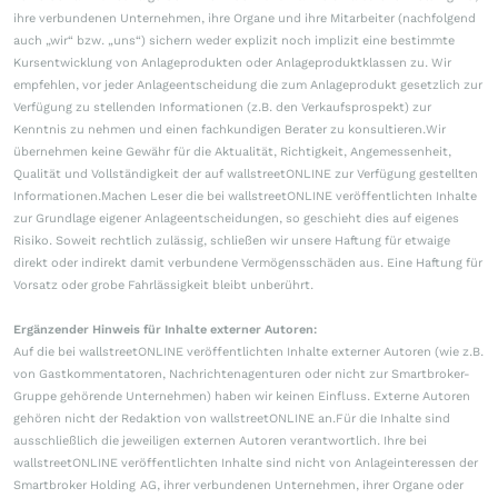
ihre verbundenen Unternehmen, ihre Organe und ihre Mitarbeiter (nachfolgend
auch „wir“ bzw. „uns“) sichern weder explizit noch implizit eine bestimmte
Kursentwicklung von Anlageprodukten oder Anlageproduktklassen zu. Wir
empfehlen, vor jeder Anlageentscheidung die zum Anlageprodukt gesetzlich zur
Verfügung zu stellenden Informationen (z.B. den Verkaufsprospekt) zur
Kenntnis zu nehmen und einen fachkundigen Berater zu konsultieren.Wir
übernehmen keine Gewähr für die Aktualität, Richtigkeit, Angemessenheit,
Qualität und Vollständigkeit der auf wallstreetONLINE zur Verfügung gestellten
Informationen.Machen Leser die bei wallstreetONLINE veröffentlichten Inhalte
zur Grundlage eigener Anlageentscheidungen, so geschieht dies auf eigenes
Risiko. Soweit rechtlich zulässig, schließen wir unsere Haftung für etwaige
direkt oder indirekt damit verbundene Vermögensschäden aus. Eine Haftung für
Vorsatz oder grobe Fahrlässigkeit bleibt unberührt.
Ergänzender Hinweis für Inhalte externer Autoren:
Auf die bei wallstreetONLINE veröffentlichten Inhalte externer Autoren (wie z.B.
von Gastkommentatoren, Nachrichtenagenturen oder nicht zur Smartbroker-
Gruppe gehörende Unternehmen) haben wir keinen Einfluss. Externe Autoren
gehören nicht der Redaktion von wallstreetONLINE an.Für die Inhalte sind
ausschließlich die jeweiligen externen Autoren verantwortlich. Ihre bei
wallstreetONLINE veröffentlichten Inhalte sind nicht von Anlageinteressen der
Smartbroker Holding AG, ihrer verbundenen Unternehmen, ihrer Organe oder