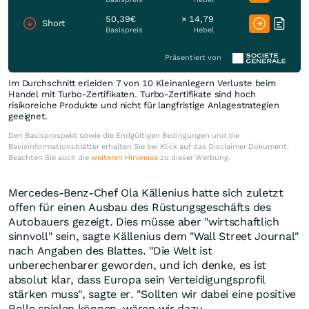
50,39€
× 14,79
Short
Basispreis
Hebel
Präsentiert von
Im Durchschnitt erleiden 7 von 10 Kleinanlegern Verluste beim
Handel mit Turbo-Zertifikaten. Turbo-Zertifikate sind hoch
risikoreiche Produkte und nicht für langfristige Anlagestrategien
geeignet.
Den Basisprospekt sowie die Endgültigen Bedingungen und die
Basisinformationsblätter erhalten Sie bei Klick auf das Disclaimer Dokument.
Beachten Sie auch die
weiteren Hinweise
zu dieser Werbung.
Mercedes-Benz-Chef Ola Källenius hatte sich zuletzt
offen für einen Ausbau des Rüstungsgeschäfts des
Autobauers gezeigt. Dies müsse aber "wirtschaftlich
sinnvoll" sein, sagte Källenius dem "Wall Street Journal"
nach Angaben des Blattes. "Die Welt ist
unberechenbarer geworden, und ich denke, es ist
absolut klar, dass Europa sein Verteidigungsprofil
stärken muss", sagte er. "Sollten wir dabei eine positive
Rolle spielen können, wären wir dazu