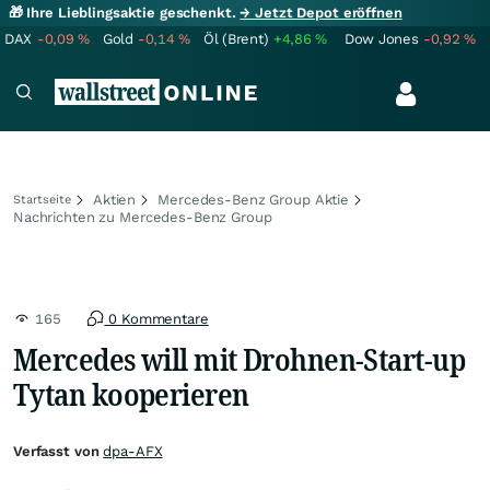
🎁 Ihre Lieblingsaktie geschenkt.
→ Jetzt Depot eröffnen
DAX
-0,09
%
Gold
-0,14
%
Öl (Brent)
+4,86
%
Dow Jones
-0,92
%
Aktien
Mercedes-Benz Group Aktie
Startseite
Nachrichten zu Mercedes-Benz Group
165
0 Kommentare
Mercedes will mit Drohnen-Start-up
Tytan kooperieren
Verfasst von
dpa-AFX