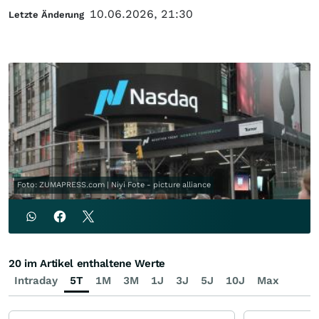
10.06.2026, 21:30
Letzte Änderung
Foto: ZUMAPRESS.com | Niyi Fote - picture alliance
20 im Artikel enthaltene Werte
Intraday
5T
1M
3M
1J
3J
5J
10J
Max