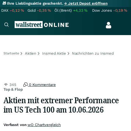
🎁 Ihre Lieblingsaktie geschenkt.
→ Jetzt Depot eröffnen
DAX
-0,12
%
Gold
-0,35
%
Öl (Brent)
+4,33
%
Dow Jones
-0,19
%
Aktien
Insmed Aktie
Nachrichten zu Insmed
Startseite
345
0 Kommentare
Top & Flop
Aktien mit extremer Performance
im US Tech 100 am 10.06.2026
Verfasst von
wO Chartvergleich