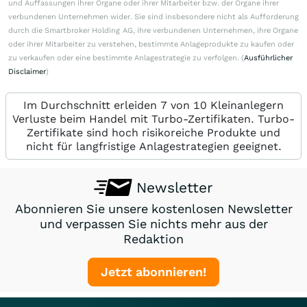
und Auffassungen ihrer Organe oder ihrer Mitarbeiter bzw. der Organe ihrer
verbundenen Unternehmen wider. Sie sind insbesondere nicht als Aufforderung
durch die Smartbroker Holding AG, ihre verbundenen Unternehmen, ihre Organe
oder ihrer Mitarbeiter zu verstehen, bestimmte Anlageprodukte zu kaufen oder
zu verkaufen oder eine bestimmte Anlagestrategie zu verfolgen. (
Ausführlicher
Disclaimer
)
Im Durchschnitt erleiden 7 von 10 Kleinanlegern
Verluste beim Handel mit Turbo-Zertifikaten. Turbo-
Zertifikate sind hoch risikoreiche Produkte und
nicht für langfristige Anlagestrategien geeignet.
Newsletter
Abonnieren Sie unsere kostenlosen Newsletter
und verpassen Sie nichts mehr aus der
Redaktion
Jetzt abonnieren!