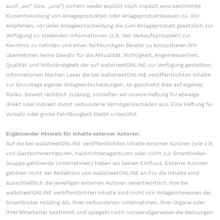
auch „wir“ bzw. „uns“) sichern weder explizit noch implizit eine bestimmte
Kursentwicklung von Anlageprodukten oder Anlageproduktklassen zu. Wir
empfehlen, vor jeder Anlageentscheidung die zum Anlageprodukt gesetzlich zur
Verfügung zu stellenden Informationen (z.B. den Verkaufsprospekt) zur
Kenntnis zu nehmen und einen fachkundigen Berater zu konsultieren.Wir
übernehmen keine Gewähr für die Aktualität, Richtigkeit, Angemessenheit,
Qualität und Vollständigkeit der auf wallstreetONLINE zur Verfügung gestellten
Informationen.Machen Leser die bei wallstreetONLINE veröffentlichten Inhalte
zur Grundlage eigener Anlageentscheidungen, so geschieht dies auf eigenes
Risiko. Soweit rechtlich zulässig, schließen wir unsere Haftung für etwaige
direkt oder indirekt damit verbundene Vermögensschäden aus. Eine Haftung für
Vorsatz oder grobe Fahrlässigkeit bleibt unberührt.
Ergänzender Hinweis für Inhalte externer Autoren:
Auf die bei wallstreetONLINE veröffentlichten Inhalte externer Autoren (wie z.B.
von Gastkommentatoren, Nachrichtenagenturen oder nicht zur Smartbroker-
Gruppe gehörende Unternehmen) haben wir keinen Einfluss. Externe Autoren
gehören nicht der Redaktion von wallstreetONLINE an.Für die Inhalte sind
ausschließlich die jeweiligen externen Autoren verantwortlich. Ihre bei
wallstreetONLINE veröffentlichten Inhalte sind nicht von Anlageinteressen der
Smartbroker Holding AG, ihrer verbundenen Unternehmen, ihrer Organe oder
ihrer Mitarbeiter bestimmt und spiegeln nicht notwendigerweise die Meinungen