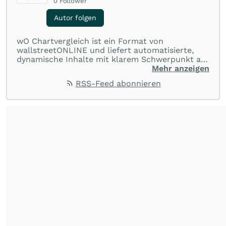
0
Follower
Autor folgen
wO Chartvergleich ist ein Format von
wallstreetONLINE und liefert automatisierte,
dynamische Inhalte mit klarem Schwerpunkt auf
Charts und Performance-Vergleiche. Im Fokus
Mehr anzeigen
stehen technische Entwicklungen und
RSS-Feed abonnieren
Kursverläufe einer breiten Auswahl an Aktien
und Indizes. So erhalten Anleger schnell einen
Überblick über auffällige Bewegungen und
spannende charttechnische Signale.