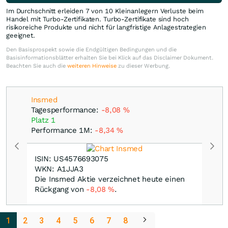
Im Durchschnitt erleiden 7 von 10 Kleinanlegern Verluste beim
Handel mit Turbo-Zertifikaten. Turbo-Zertifikate sind hoch
risikoreiche Produkte und nicht für langfristige Anlagestrategien
geeignet.
Den Basisprospekt sowie die Endgültigen Bedingungen und die
Basisinformationsblätter erhalten Sie bei Klick auf das Disclaimer Dokument.
Beachten Sie auch die
weiteren Hinweise
zu dieser Werbung.
Insmed
Tagesperformance:
-8,08
%
Platz 1
Performance 1M:
-8,34
%
ISIN: US4576693075
WKN: A1JJA3
Die Insmed Aktie verzeichnet heute einen
Rückgang von
-8,08
%
.
1
2
3
4
5
6
7
8