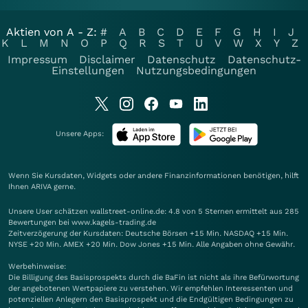
Aktien von A - Z:
#
A
B
C
D
E
F
G
H
I
J
K
L
M
N
O
P
Q
R
S
T
U
V
W
X
Y
Z
Impressum
Disclaimer
Datenschutz
Datenschutz-
Einstellungen
Nutzungsbedingungen
Unsere Apps:
Wenn Sie Kursdaten, Widgets oder andere Finanzinformationen benötigen, hilft
Ihnen
ARIVA
gerne.
Unsere User schätzen wallstreet-online.de: 4.8 von 5 Sternen ermittelt aus 285
Bewertungen bei www.kagels-trading.de
Zeitverzögerung der Kursdaten: Deutsche Börsen +15 Min. NASDAQ +15 Min.
NYSE +20 Min. AMEX +20 Min. Dow Jones +15 Min. Alle Angaben ohne Gewähr.
Werbehinweise:
Die Billigung des Basisprospekts durch die BaFin ist nicht als ihre Befürwortung
der angebotenen Wertpapiere zu verstehen. Wir empfehlen Interessenten und
potenziellen Anlegern den Basisprospekt und die Endgültigen Bedingungen zu