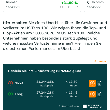
Insmed
Qualcomm
+31,90
%
15:40:28
113,86
EUR
15:45:22
Hier erhalten Sie einen Überblick über die Gewinner und
Verlierer im US Tech 100. Wir zeigen Ihnen die Top- und
Flop-Aktien am 10.06.2026 im US Tech 100. Welche
Unternehmen haben besonders stark zugelegt und
welche mussten Verluste hinnehmen? Hier finden Sie
die extremen Performances im Überblick!
Anzeige
Handeln Sie Ihre Einschätzung zu NASDAQ 100!
31.344,65€
× 13,50
Short
Basispreis
Hebel
27.244,28€
× 13,46
Long
Basispreis
Hebel
Präsentiert von