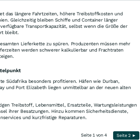
t das längere Fahrtzeiten, höhere Treibstoffkosten und
en. Gleichzeitig bleiben Schiffe und Container länger
verfügbare Transportkapazität, selbst wenn die Größe der
t bleibt.
 gesamten Lieferkette zu spüren. Produzenten müssen mehr
eferzeiten werden schwerer kalkulierbar und Frachtraten
teigen.
ttelpunkt
te Südafrika besonders profitieren. Häfen wie Durban,
ay und Port Elizabeth liegen unmittelbar an der neuen alten
igen Treibstoff, Lebensmittel, Ersatzteile, Wartungsleistungen
sel ihrer Besatzungen. Hinzu kommen Sicherheitsdienste,
enservices und kurzfristige Reparaturen.
Seite 1 von 4
Seite 2 ►