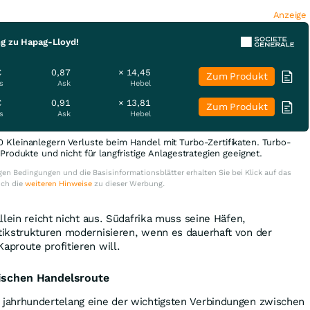
Anzeige
ng zu Hapag-Lloyd!
€
0,87
× 14,45
Zum Produkt
s
Ask
Hebel
€
0,91
× 13,81
Zum Produkt
s
Ask
Hebel
0 Kleinanlegern Verluste beim Handel mit Turbo-Zertifikaten. Turbo-
e Produkte und nicht für langfristige Anlagestrategien geeignet.
en Bedingungen und die Basisinformationsblätter erhalten Sie bei Klick auf das
uch die
weiteren Hinweise
zu dieser Werbung.
llein reicht nicht aus. Südafrika muss seine Häfen,
ikstrukturen modernisieren, wenn es dauerhaft von der
proute profitieren will.
rischen Handelsroute
jahrhundertelang eine der wichtigsten Verbindungen zwischen