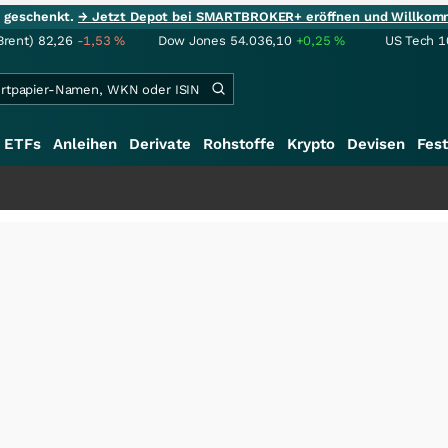
ie geschenkt.
→ Jetzt Depot bei SMARTBROKER+ eröffnen und Willkom
Brent)
82,26
-1,53
%
Dow Jones
54.036,10
+0,25
%
US Tech 1
ETFs
Anleihen
Derivate
Rohstoffe
Krypto
Devisen
Fest
+