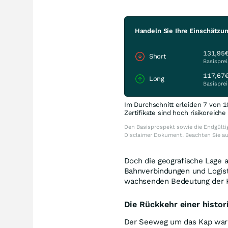
Handeln Sie Ihre Einschätzu
131,95
Short
Basisprei
117,67
Long
Basisprei
Im Durchschnitt erleiden 7 von 1
Zertifikate sind hoch risikoreich
Den Basisprospekt sowie die Endgültig
Disclaimer Dokument. Beachten Sie a
Doch die geografische Lage a
Bahnverbindungen und Logist
wachsenden Bedeutung der Ka
Die Rückkehr einer histo
Der Seeweg um das Kap war 