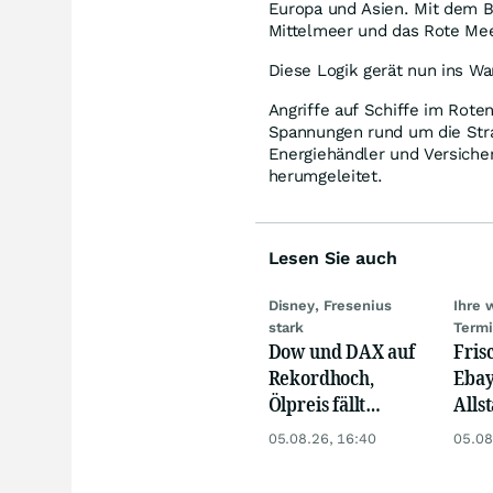
Europa und Asien. Mit dem B
Mittelmeer und das Rote Meer
Diese Logik gerät nun ins W
Angriffe auf Schiffe im Rote
Spannungen rund um die Stra
Energiehändler und Versiche
herumgeleitet.
Lesen Sie auch
Disney, Fresenius
Ihre 
stark
Term
Dow und DAX auf
Fris
Rekordhoch,
Ebay,
Ölpreis fällt
Allst
weiter, Gold legt
Novo
05.08.26, 16:40
05.08
zu
Disn