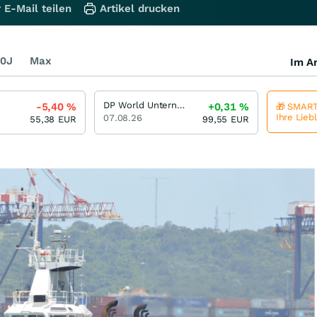
 E-Mail teilen
Artikel drucken
0J
Max
Im Ar
DP World Unternehmensanleihe 2,375 % bis 09/26
-5,40
%
+0,31
%
🎁 SMART
Ihre Lieb
07.08.26
55,38
EUR
99,55
EUR