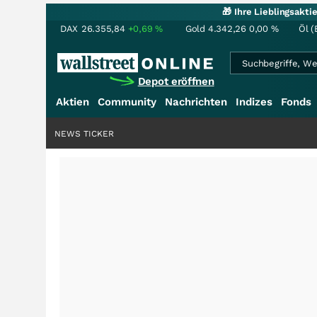
🎁 Ihre Lieblingsakt
DAX
26.355,84
+0,69
%
Gold
4.342,26
0,00
%
Öl (
Depot eröffnen
Aktien
Community
Nachrichten
Indizes
Fonds
NEWS TICKER