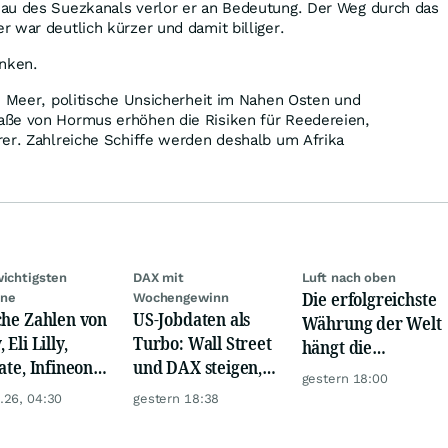
au des Suezkanals verlor er an Bedeutung. Der Weg durch das
 war deutlich kürzer und damit billiger.
anken.
n Meer, politische Unsicherheit im Nahen Osten und
ße von Hormus erhöhen die Risiken für Reedereien,
rer. Zahlreiche Schiffe werden deshalb um Afrika
wichtigsten
DAX mit
Luft nach oben
Die erfolgreichste
ine
Wochengewinn
che Zahlen von
US-Jobdaten als
Währung der Welt
 Eli Lilly,
Turbo: Wall Street
hängt die
ate, Infineon,
und DAX steigen,
Konkurrenz ab
gestern 18:00
 Nordisk,
Gold glänzt
.26, 04:30
gestern 18:38
ey