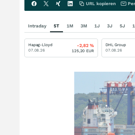
URL kopieren
Per
Intraday
5T
1M
3M
1J
3J
5J
1
Hapag-Lloyd
DHL Group
-2,82
%
07.08.26
07.08.26
125,20
EUR