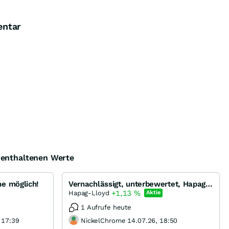
entar
e enthaltenen Werte
e möglich!
Vernachlässigt, unterbewertet, Hapag-Llyod, geringer Freefloat mit gutem Kurspotential?
+1,13
%
Hapag-Lloyd
Aktie
1 Aufrufe heute
 17:39
NickelChrome 14.07.26, 18:50