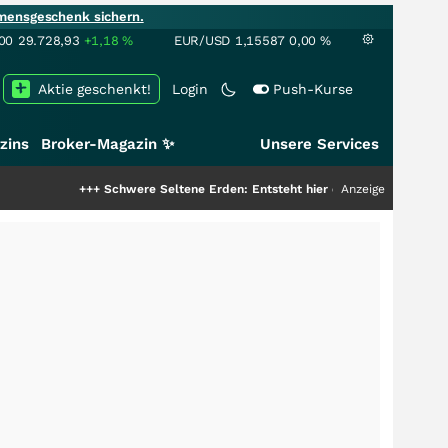
mensgeschenk sichern.
00
29.728,93
+1,18
%
EUR/USD
1,15587
0,00
%
Aktie geschenkt!
Login
Push-Kurse
zins
Broker-Magazin ✨
Unsere Services
++
Schwere Seltene Erden: Entsteht hier die nächste Milliardenstory?
Anzeige
+++