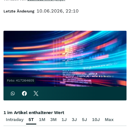
10.06.2026, 22:10
Letzte Änderung
Foto: 417264605
1 im Artikel enthaltener Wert
Intraday
5T
1M
3M
1J
3J
5J
10J
Max