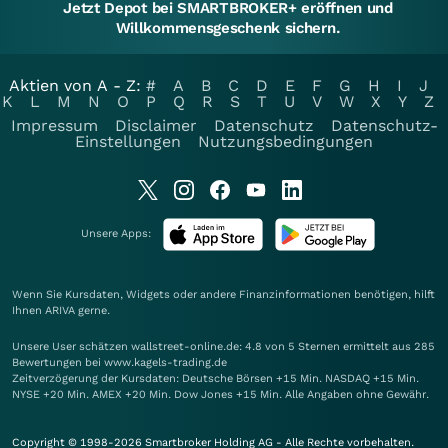
Jetzt Depot bei SMARTBROKER+ eröffnen und
Willkommensgeschenk sichern.
Aktien von A - Z:
#
A
B
C
D
E
F
G
H
I
J
K
L
M
N
O
P
Q
R
S
T
U
V
W
X
Y
Z
Impressum
Disclaimer
Datenschutz
Datenschutz-
Einstellungen
Nutzungsbedingungen
Unsere Apps:
Wenn Sie Kursdaten, Widgets oder andere Finanzinformationen benötigen, hilft
Ihnen
ARIVA
gerne.
Unsere User schätzen wallstreet-online.de: 4.8 von 5 Sternen ermittelt aus 285
Bewertungen bei www.kagels-trading.de
Zeitverzögerung der Kursdaten: Deutsche Börsen +15 Min. NASDAQ +15 Min.
NYSE +20 Min. AMEX +20 Min. Dow Jones +15 Min. Alle Angaben ohne Gewähr.
Copyright © 1998-2026 Smartbroker Holding AG - Alle Rechte vorbehalten.