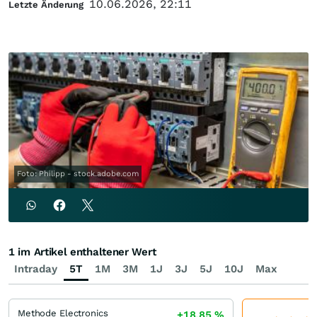
10.06.2026, 22:11
Letzte Änderung
Foto: Philipp - stock.adobe.com
1 im Artikel enthaltener Wert
Intraday
5T
1M
3M
1J
3J
5J
10J
Max
Methode Electronics
+18,85
%