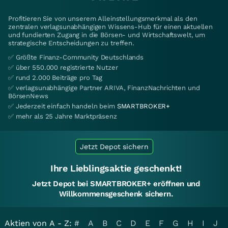
Profitieren Sie von unserem Alleinstellungsmerkmal als den
zentralen verlagsunabhängigen Wissens-Hub für einen aktuellen
und fundierten Zugang in die Börsen- und Wirtschaftswelt, um
strategische Entscheidungen zu treffen.
✅ Größte Finanz-Community Deutschlands
✅ über 550.000 registrierte Nutzer
✅ rund 2.000 Beiträge pro Tag
✅ verlagsunabhängige Partner ARIVA, FinanzNachrichten und
BörsenNews
✅ Jederzeit einfach handeln beim
SMARTBROKER+
✅ mehr als 25 Jahre Marktpräsenz
Jetzt Depot sichern
Ihre Lieblingsaktie geschenkt!
Jetzt Depot bei SMARTBROKER+ eröffnen und
Willkommensgeschenk sichern.
Aktien von A - Z:
#
A
B
C
D
E
F
G
H
I
J