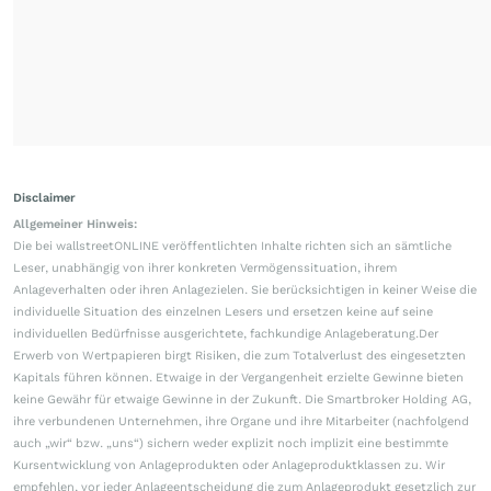
Disclaimer
Allgemeiner Hinweis:
Die bei wallstreetONLINE veröffentlichten Inhalte richten sich an sämtliche
Leser, unabhängig von ihrer konkreten Vermögenssituation, ihrem
Anlageverhalten oder ihren Anlagezielen. Sie berücksichtigen in keiner Weise die
individuelle Situation des einzelnen Lesers und ersetzen keine auf seine
individuellen Bedürfnisse ausgerichtete, fachkundige Anlageberatung.Der
Erwerb von Wertpapieren birgt Risiken, die zum Totalverlust des eingesetzten
Kapitals führen können. Etwaige in der Vergangenheit erzielte Gewinne bieten
keine Gewähr für etwaige Gewinne in der Zukunft. Die Smartbroker Holding AG,
ihre verbundenen Unternehmen, ihre Organe und ihre Mitarbeiter (nachfolgend
auch „wir“ bzw. „uns“) sichern weder explizit noch implizit eine bestimmte
Kursentwicklung von Anlageprodukten oder Anlageproduktklassen zu. Wir
empfehlen, vor jeder Anlageentscheidung die zum Anlageprodukt gesetzlich zur