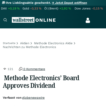
🎁 Ihre Lieblingsaktie geschenkt.
→ Jetzt Depot eröffnen
DAX
+0,19
%
Gold
-0,33
%
Öl (Brent)
+2,92
%
Dow Jones
-0,15
%
Aktien
Methode Electronics Aktie
Startseite
Nachrichten zu Methode Electronics
121
0 Kommentare
Methode Electronics’ Board
Approves Dividend
Verfasst von
globenewswire