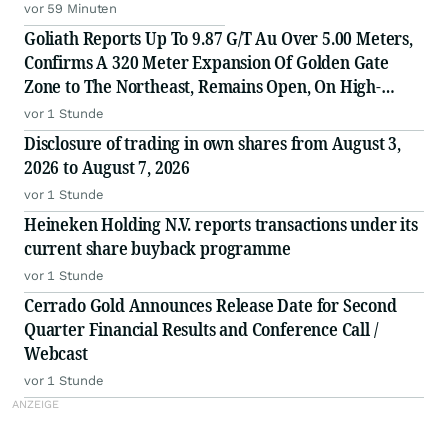
vor 59 Minuten
Goliath Reports Up To 9.87 G/T Au Over 5.00 Meters,
Confirms A 320 Meter Expansion Of Golden Gate
Zone to The Northeast, Remains Open, On High-
Grade Gold Surebet Discovery, Golden Triangle, B.C.
vor 1 Stunde
Disclosure of trading in own shares from August 3,
2026 to August 7, 2026
vor 1 Stunde
Heineken Holding N.V. reports transactions under its
current share buyback programme
vor 1 Stunde
Cerrado Gold Announces Release Date for Second
Quarter Financial Results and Conference Call /
Webcast
vor 1 Stunde