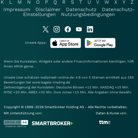
K
L
M
N
O
P
Q
R
S
T
U
V
W
X
Y
Z
Impressum
Disclaimer
Datenschutz
Datenschutz-
Einstellungen
Nutzungsbedingungen
Unsere Apps:
Wenn Sie Kursdaten, Widgets oder andere Finanzinformationen benötigen, hilft
Ihnen
ARIVA
gerne.
Unsere User schätzen wallstreet-online.de: 4.8 von 5 Sternen ermittelt aus 285
Bewertungen bei www.kagels-trading.de
Zeitverzögerung der Kursdaten: Deutsche Börsen +15 Min. NASDAQ +15 Min.
NYSE +20 Min. AMEX +20 Min. Dow Jones +15 Min. Alle Angaben ohne Gewähr.
Copyright © 1998-2026 Smartbroker Holding AG - Alle Rechte vorbehalten.
Mit Unterstützung von:
Daten & Kurse von: