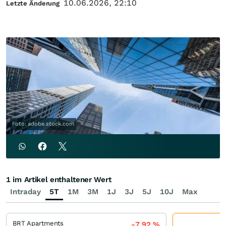
10.06.2026, 22:10
Letzte Änderung
Foto: adobe.stock.com
1 im Artikel enthaltener Wert
Intraday
5T
1M
3M
1J
3J
5J
10J
Max
BRT Apartments
-7,92
%