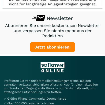
nicht für langfristige Anlagestrategien geeignet.
Newsletter
Abonnieren Sie unsere kostenlosen Newsletter
und verpassen Sie nichts mehr aus der
Redaktion
Jetzt abonnieren!
Profitieren Sie von unserem Alleinstellungsmerkmal als den
zentralen verlagsunabhängigen Wissens-Hub für einen aktuellen
und fundierten Zugang in die Börsen- und Wirtschaftswelt, um
strategische Entscheidungen zu treffen.
✅ Größte Finanz-Community Deutschlands
✅ über 550.000 registrierte Nutzer