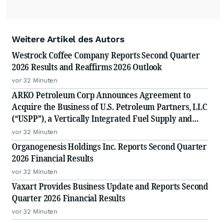
Weitere Artikel des Autors
Westrock Coffee Company Reports Second Quarter
2026 Results and Reaffirms 2026 Outlook
vor 32 Minuten
ARKO Petroleum Corp Announces Agreement to
Acquire the Business of U.S. Petroleum Partners, LLC
(“USPP”), a Vertically Integrated Fuel Supply and
Distribution Platform Expected to Increase Annual
vor 32 Minuten
Wholesale Fuel Volumes by Approximately 280
Organogenesis Holdings Inc. Reports Second Quarter
Million Gallons
2026 Financial Results
vor 32 Minuten
Vaxart Provides Business Update and Reports Second
Quarter 2026 Financial Results
vor 32 Minuten