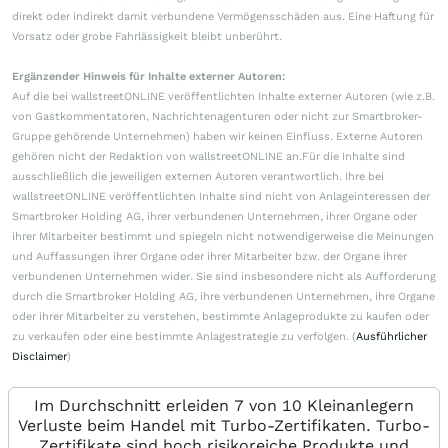
direkt oder indirekt damit verbundene Vermögensschäden aus. Eine Haftung für
Vorsatz oder grobe Fahrlässigkeit bleibt unberührt.
Ergänzender Hinweis für Inhalte externer Autoren:
Auf die bei wallstreetONLINE veröffentlichten Inhalte externer Autoren (wie z.B.
von Gastkommentatoren, Nachrichtenagenturen oder nicht zur Smartbroker-
Gruppe gehörende Unternehmen) haben wir keinen Einfluss. Externe Autoren
gehören nicht der Redaktion von wallstreetONLINE an.Für die Inhalte sind
ausschließlich die jeweiligen externen Autoren verantwortlich. Ihre bei
wallstreetONLINE veröffentlichten Inhalte sind nicht von Anlageinteressen der
Smartbroker Holding AG, ihrer verbundenen Unternehmen, ihrer Organe oder
ihrer Mitarbeiter bestimmt und spiegeln nicht notwendigerweise die Meinungen
und Auffassungen ihrer Organe oder ihrer Mitarbeiter bzw. der Organe ihrer
verbundenen Unternehmen wider. Sie sind insbesondere nicht als Aufforderung
durch die Smartbroker Holding AG, ihre verbundenen Unternehmen, ihre Organe
oder ihrer Mitarbeiter zu verstehen, bestimmte Anlageprodukte zu kaufen oder
zu verkaufen oder eine bestimmte Anlagestrategie zu verfolgen. (
Ausführlicher
Disclaimer
)
Im Durchschnitt erleiden 7 von 10 Kleinanlegern
Verluste beim Handel mit Turbo-Zertifikaten. Turbo-
Zertifikate sind hoch risikoreiche Produkte und