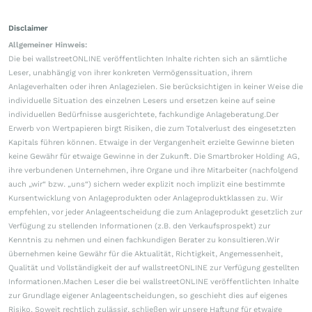
Disclaimer
Allgemeiner Hinweis:
Die bei wallstreetONLINE veröffentlichten Inhalte richten sich an sämtliche
Leser, unabhängig von ihrer konkreten Vermögenssituation, ihrem
Anlageverhalten oder ihren Anlagezielen. Sie berücksichtigen in keiner Weise die
individuelle Situation des einzelnen Lesers und ersetzen keine auf seine
individuellen Bedürfnisse ausgerichtete, fachkundige Anlageberatung.Der
Erwerb von Wertpapieren birgt Risiken, die zum Totalverlust des eingesetzten
Kapitals führen können. Etwaige in der Vergangenheit erzielte Gewinne bieten
keine Gewähr für etwaige Gewinne in der Zukunft. Die Smartbroker Holding AG,
ihre verbundenen Unternehmen, ihre Organe und ihre Mitarbeiter (nachfolgend
auch „wir“ bzw. „uns“) sichern weder explizit noch implizit eine bestimmte
Kursentwicklung von Anlageprodukten oder Anlageproduktklassen zu. Wir
empfehlen, vor jeder Anlageentscheidung die zum Anlageprodukt gesetzlich zur
Verfügung zu stellenden Informationen (z.B. den Verkaufsprospekt) zur
Kenntnis zu nehmen und einen fachkundigen Berater zu konsultieren.Wir
übernehmen keine Gewähr für die Aktualität, Richtigkeit, Angemessenheit,
Qualität und Vollständigkeit der auf wallstreetONLINE zur Verfügung gestellten
Informationen.Machen Leser die bei wallstreetONLINE veröffentlichten Inhalte
zur Grundlage eigener Anlageentscheidungen, so geschieht dies auf eigenes
Risiko. Soweit rechtlich zulässig, schließen wir unsere Haftung für etwaige