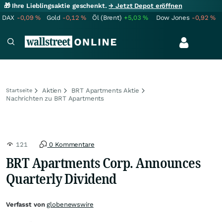
🎁 Ihre Lieblingsaktie geschenkt.
→ Jetzt Depot eröffnen
DAX
-0,09
%
Gold
-0,12
%
Öl (Brent)
+5,03
%
Dow Jones
-0,92
%
Aktien
BRT Apartments Aktie
Startseite
Nachrichten zu BRT Apartments
121
0 Kommentare
BRT Apartments Corp. Announces
Quarterly Dividend
Verfasst von
globenewswire