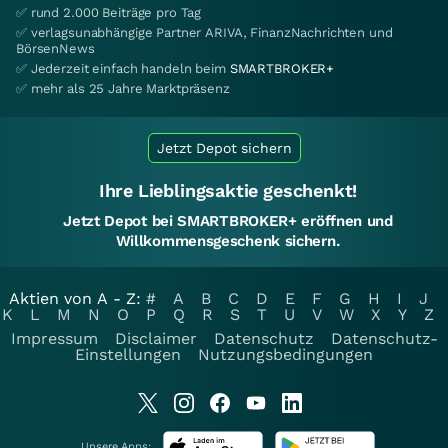
✅ rund 2.000 Beiträge pro Tag
✅ verlagsunabhängige Partner ARIVA, FinanzNachrichten und
BörsenNews
✅ Jederzeit einfach handeln beim
SMARTBROKER+
✅ mehr als 25 Jahre Marktpräsenz
Jetzt Depot sichern
Ihre Lieblingsaktie geschenkt!
Jetzt Depot bei SMARTBROKER+ eröffnen und
Willkommensgeschenk sichern.
Aktien von A - Z:
#
A
B
C
D
E
F
G
H
I
J
K
L
M
N
O
P
Q
R
S
T
U
V
W
X
Y
Z
Impressum
Disclaimer
Datenschutz
Datenschutz-
Einstellungen
Nutzungsbedingungen
Unsere Apps: