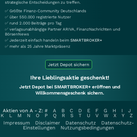
strategische Entscheidungen zu treffen.
✅ Größte Finanz-Community Deutschlands
✅ über 550.000 registrierte Nutzer
✅ rund 2.000 Beiträge pro Tag
✅ verlagsunabhängige Partner ARIVA, FinanzNachrichten und
BörsenNews
✅ Jederzeit einfach handeln beim
SMARTBROKER+
✅ mehr als 25 Jahre Marktpräsenz
Jetzt Depot sichern
Ihre Lieblingsaktie geschenkt!
Jetzt Depot bei SMARTBROKER+ eröffnen und
Willkommensgeschenk sichern.
Aktien von A - Z:
#
A
B
C
D
E
F
G
H
I
J
K
L
M
N
O
P
Q
R
S
T
U
V
W
X
Y
Z
Impressum
Disclaimer
Datenschutz
Datenschutz-
Einstellungen
Nutzungsbedingungen