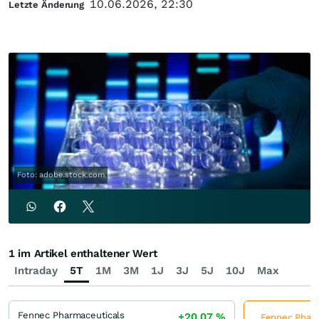
10.06.2026, 22:30
Letzte Änderung
Foto: adobe.stock.com
1 im Artikel enthaltener Wert
Intraday
5T
1M
3M
1J
3J
5J
10J
Max
Fennec Pharmaceuticals
+20,07
%
Fennec Pharma