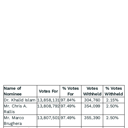
Name of
% Votes
Votes
% Votes
Votes For
Nominee
For
Withheld
Withheld
Dr. Khalid Islam
13,858,131
97.84
%
304,760
2.15
%
Mr. Chris A.
13,808,792
97.49
%
354,099
2.50
%
Rallis
Mr. Marco
13,807,501
97.49
%
355,390
2.50
%
Brughera