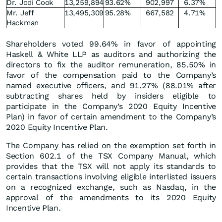
Dr. Jodi Cook
13,259,894
93.62
%
902,997
6.37
%
Mr. Jeff
13,495,309
95.28
%
667,582
4.71
%
Hackman
Shareholders voted 99.64% in favor of appointing
Haskell & White LLP as auditors and authorizing the
directors to fix the auditor remuneration, 85.50% in
favor of the compensation paid to the Company’s
named executive officers, and 91.27% (88.01% after
subtracting shares held by insiders eligible to
participate in the Company’s 2020 Equity Incentive
Plan) in favor of certain amendment to the Company’s
2020 Equity Incentive Plan.
The Company has relied on the exemption set forth in
Section 602.1 of the TSX Company Manual, which
provides that the TSX will not apply its standards to
certain transactions involving eligible interlisted issuers
on a recognized exchange, such as Nasdaq, in the
approval of the amendments to its 2020 Equity
Incentive Plan.