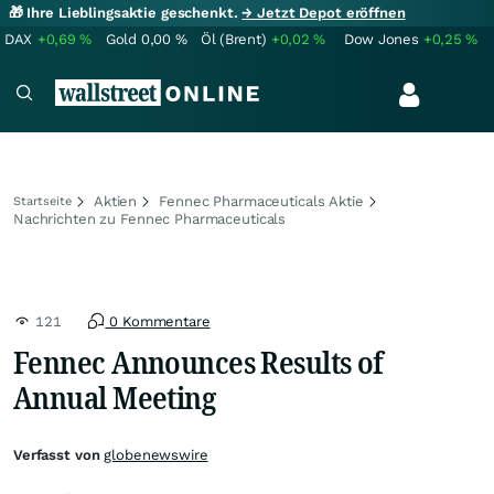
🎁 Ihre Lieblingsaktie geschenkt.
→ Jetzt Depot eröffnen
DAX
+0,69
%
Gold
0,00
%
Öl (Brent)
+0,02
%
Dow Jones
+0,25
%
Aktien
Fennec Pharmaceuticals Aktie
Startseite
Nachrichten zu Fennec Pharmaceuticals
121
0 Kommentare
Fennec Announces Results of
Annual Meeting
Verfasst von
globenewswire