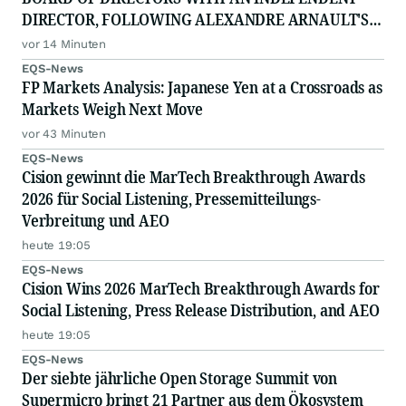
DIRECTOR, FOLLOWING ALEXANDRE ARNAULT'S
RESIGNATION DUE TO PROFESSIONAL
vor 14 Minuten
COMMITTMENTS
EQS-News
FP Markets Analysis: Japanese Yen at a Crossroads as
Markets Weigh Next Move
vor 43 Minuten
EQS-News
Cision gewinnt die MarTech Breakthrough Awards
2026 für Social Listening, Pressemitteilungs-
Verbreitung und AEO
heute 19:05
EQS-News
Cision Wins 2026 MarTech Breakthrough Awards for
Social Listening, Press Release Distribution, and AEO
heute 19:05
EQS-News
Der siebte jährliche Open Storage Summit von
Supermicro bringt 21 Partner aus dem Ökosystem