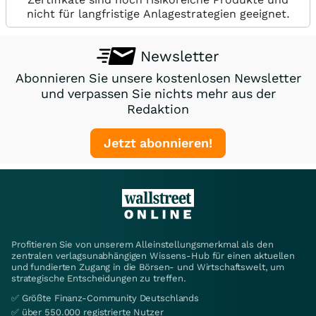
nicht für langfristige Anlagestrategien geeignet.
Newsletter
Abonnieren Sie unsere kostenlosen Newsletter
und verpassen Sie nichts mehr aus der
Redaktion
Jetzt abonnieren!
Profitieren Sie von unserem Alleinstellungsmerkmal als den
zentralen verlagsunabhängigen Wissens-Hub für einen aktuellen
und fundierten Zugang in die Börsen- und Wirtschaftswelt, um
strategische Entscheidungen zu treffen.
✅ Größte Finanz-Community Deutschlands
✅ über 550.000 registrierte Nutzer