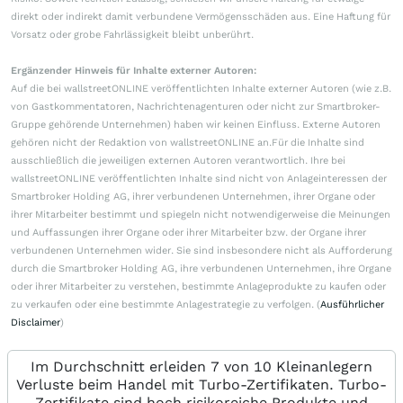
direkt oder indirekt damit verbundene Vermögensschäden aus. Eine Haftung für
Vorsatz oder grobe Fahrlässigkeit bleibt unberührt.
Ergänzender Hinweis für Inhalte externer Autoren:
Auf die bei wallstreetONLINE veröffentlichten Inhalte externer Autoren (wie z.B.
von Gastkommentatoren, Nachrichtenagenturen oder nicht zur Smartbroker-
Gruppe gehörende Unternehmen) haben wir keinen Einfluss. Externe Autoren
gehören nicht der Redaktion von wallstreetONLINE an.Für die Inhalte sind
ausschließlich die jeweiligen externen Autoren verantwortlich. Ihre bei
wallstreetONLINE veröffentlichten Inhalte sind nicht von Anlageinteressen der
Smartbroker Holding AG, ihrer verbundenen Unternehmen, ihrer Organe oder
ihrer Mitarbeiter bestimmt und spiegeln nicht notwendigerweise die Meinungen
und Auffassungen ihrer Organe oder ihrer Mitarbeiter bzw. der Organe ihrer
verbundenen Unternehmen wider. Sie sind insbesondere nicht als Aufforderung
durch die Smartbroker Holding AG, ihre verbundenen Unternehmen, ihre Organe
oder ihrer Mitarbeiter zu verstehen, bestimmte Anlageprodukte zu kaufen oder
zu verkaufen oder eine bestimmte Anlagestrategie zu verfolgen. (
Ausführlicher
Disclaimer
)
Im Durchschnitt erleiden 7 von 10 Kleinanlegern
Verluste beim Handel mit Turbo-Zertifikaten. Turbo-
Zertifikate sind hoch risikoreiche Produkte und