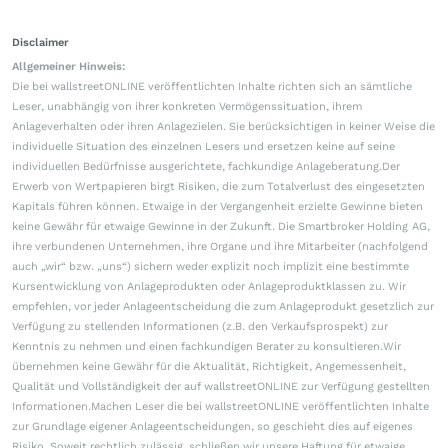
Disclaimer
Allgemeiner Hinweis:
Die bei wallstreetONLINE veröffentlichten Inhalte richten sich an sämtliche
Leser, unabhängig von ihrer konkreten Vermögenssituation, ihrem
Anlageverhalten oder ihren Anlagezielen. Sie berücksichtigen in keiner Weise die
individuelle Situation des einzelnen Lesers und ersetzen keine auf seine
individuellen Bedürfnisse ausgerichtete, fachkundige Anlageberatung.Der
Erwerb von Wertpapieren birgt Risiken, die zum Totalverlust des eingesetzten
Kapitals führen können. Etwaige in der Vergangenheit erzielte Gewinne bieten
keine Gewähr für etwaige Gewinne in der Zukunft. Die Smartbroker Holding AG,
ihre verbundenen Unternehmen, ihre Organe und ihre Mitarbeiter (nachfolgend
auch „wir“ bzw. „uns“) sichern weder explizit noch implizit eine bestimmte
Kursentwicklung von Anlageprodukten oder Anlageproduktklassen zu. Wir
empfehlen, vor jeder Anlageentscheidung die zum Anlageprodukt gesetzlich zur
Verfügung zu stellenden Informationen (z.B. den Verkaufsprospekt) zur
Kenntnis zu nehmen und einen fachkundigen Berater zu konsultieren.Wir
übernehmen keine Gewähr für die Aktualität, Richtigkeit, Angemessenheit,
Qualität und Vollständigkeit der auf wallstreetONLINE zur Verfügung gestellten
Informationen.Machen Leser die bei wallstreetONLINE veröffentlichten Inhalte
zur Grundlage eigener Anlageentscheidungen, so geschieht dies auf eigenes
Risiko. Soweit rechtlich zulässig, schließen wir unsere Haftung für etwaige