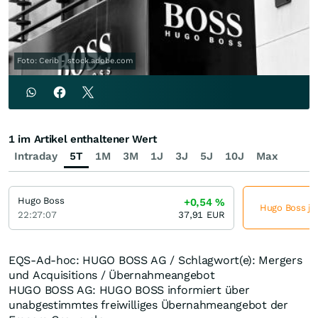
Foto: Cerib - stock.adobe.com
1 im Artikel enthaltener Wert
Intraday
5T
1M
3M
1J
3J
5J
10J
Max
Hugo Boss
+0,54
%
Hugo Boss jet
22:27:07
37,91
EUR
EQS-Ad-hoc: HUGO BOSS AG / Schlagwort(e): Mergers
und Acquisitions / Übernahmeangebot
HUGO BOSS AG: HUGO BOSS informiert über
unabgestimmtes freiwilliges Übernahmeangebot der