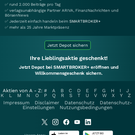
✅ rund 2.000 Beiträge pro Tag
✅ verlagsunabhängige Partner ARIVA, FinanzNachrichten und
BörsenNews
✅ Jederzeit einfach handeln beim
SMARTBROKER+
✅ mehr als 25 Jahre Marktpräsenz
Jetzt Depot sichern
Ihre Lieblingsaktie geschenkt!
Jetzt Depot bei SMARTBROKER+ eröffnen und
Willkommensgeschenk sichern.
Aktien von A - Z:
#
A
B
C
D
E
F
G
H
I
J
K
L
M
N
O
P
Q
R
S
T
U
V
W
X
Y
Z
Impressum
Disclaimer
Datenschutz
Datenschutz-
Einstellungen
Nutzungsbedingungen