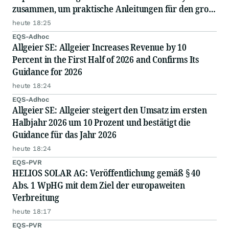
zusammen, um praktische Anleitungen für den groß
angelegten Einsatz von KI in Unternehmen
heute 18:25
auszutauschen
EQS-Adhoc
Allgeier SE: Allgeier Increases Revenue by 10
Percent in the First Half of 2026 and Confirms Its
Guidance for 2026
heute 18:24
EQS-Adhoc
Allgeier SE: Allgeier steigert den Umsatz im ersten
Halbjahr 2026 um 10 Prozent und bestätigt die
Guidance für das Jahr 2026
heute 18:24
EQS-PVR
HELIOS SOLAR AG: Veröffentlichung gemäß § 40
Abs. 1 WpHG mit dem Ziel der europaweiten
Verbreitung
heute 18:17
EQS-PVR