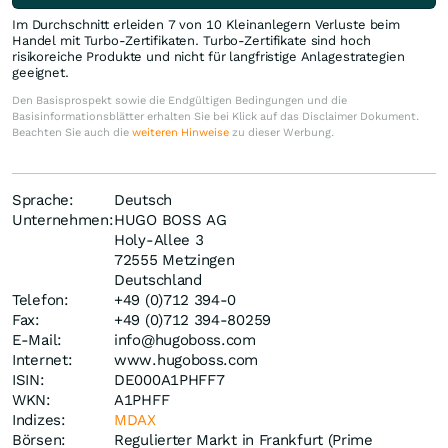
Im Durchschnitt erleiden 7 von 10 Kleinanlegern Verluste beim
Handel mit Turbo-Zertifikaten. Turbo-Zertifikate sind hoch
risikoreiche Produkte und nicht für langfristige Anlagestrategien
geeignet.
Den Basisprospekt sowie die Endgültigen Bedingungen und die
Basisinformationsblätter erhalten Sie bei Klick auf das Disclaimer Dokument.
Beachten Sie auch die
weiteren Hinweise
zu dieser Werbung.
Sprache:
Deutsch
Unternehmen:
HUGO BOSS AG
Holy-Allee 3
72555 Metzingen
Deutschland
Telefon:
+49 (0)712 394-0
Fax:
+49 (0)712 394-80259
E-Mail:
info@hugoboss.com
Internet:
www.hugoboss.com
ISIN:
DE000A1PHFF7
WKN:
A1PHFF
Indizes:
MDAX
Börsen:
Regulierter Markt in Frankfurt (Prime