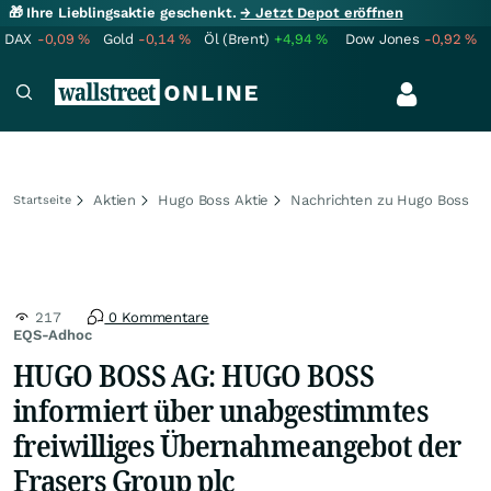
🎁 Ihre Lieblingsaktie geschenkt.
→ Jetzt Depot eröffnen
DAX
-0,09
%
Gold
-0,14
%
Öl (Brent)
+4,94
%
Dow Jones
-0,92
%
Aktien
Hugo Boss Aktie
Nachrichten zu Hugo Boss
Startseite
217
0 Kommentare
EQS-Adhoc
HUGO BOSS AG: HUGO BOSS
informiert über unabgestimmtes
freiwilliges Übernahmeangebot der
Frasers Group plc