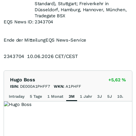
Standard), Stuttgart; Freiverkehr in
Düsseldorf, Hamburg, Hannover, München,
Tradegate BSX
EQS News ID:
2343704
Ende der Mitteilung
EQS News-Service
2343704 10.06.2026 CET/CEST
Hugo Boss
+5,62
%
ISIN:
DE000A1PHFF7
WKN:
A1PHFF
Intraday
5 Tage
1 Monat
3M
1 Jahr
3J
5J
10J
Ma