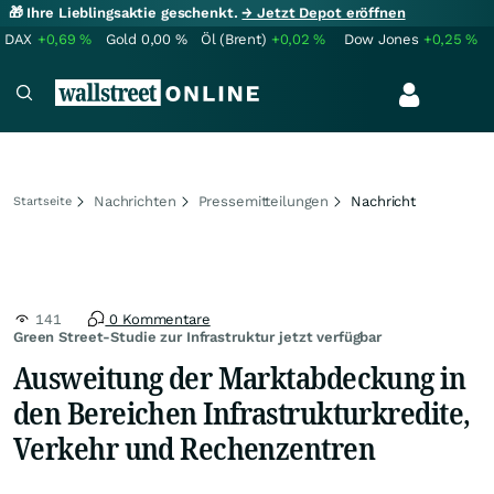
🎁 Ihre Lieblingsaktie geschenkt.
→ Jetzt Depot eröffnen
DAX
+0,69
%
Gold
0,00
%
Öl (Brent)
+0,02
%
Dow Jones
+0,25
%
Nachrichten
Pressemitteilungen
Nachricht
Startseite
141
0 Kommentare
Green Street-Studie zur Infrastruktur jetzt verfügbar
Ausweitung der Marktabdeckung in
den Bereichen Infrastrukturkredite,
Verkehr und Rechenzentren