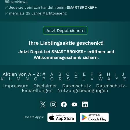
BörsenNews
✅ Jederzeit einfach handeln beim
SMARTBROKER+
✅ mehr als 25 Jahre Marktpräsenz
Jetzt Depot sichern
Ihre Lieblingsaktie geschenkt!
Jetzt Depot bei SMARTBROKER+ eröffnen und
Willkommensgeschenk sichern.
Aktien von A - Z:
#
A
B
C
D
E
F
G
H
I
J
K
L
M
N
O
P
Q
R
S
T
U
V
W
X
Y
Z
Impressum
Disclaimer
Datenschutz
Datenschutz-
Einstellungen
Nutzungsbedingungen
Unsere Apps: