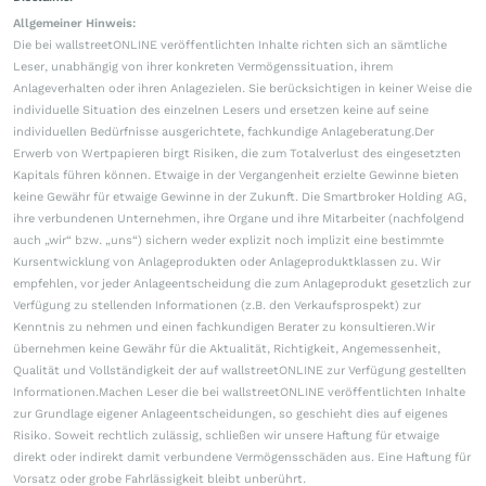
Allgemeiner Hinweis:
Die bei wallstreetONLINE veröffentlichten Inhalte richten sich an sämtliche
Leser, unabhängig von ihrer konkreten Vermögenssituation, ihrem
Anlageverhalten oder ihren Anlagezielen. Sie berücksichtigen in keiner Weise die
individuelle Situation des einzelnen Lesers und ersetzen keine auf seine
individuellen Bedürfnisse ausgerichtete, fachkundige Anlageberatung.Der
Erwerb von Wertpapieren birgt Risiken, die zum Totalverlust des eingesetzten
Kapitals führen können. Etwaige in der Vergangenheit erzielte Gewinne bieten
keine Gewähr für etwaige Gewinne in der Zukunft. Die Smartbroker Holding AG,
ihre verbundenen Unternehmen, ihre Organe und ihre Mitarbeiter (nachfolgend
auch „wir“ bzw. „uns“) sichern weder explizit noch implizit eine bestimmte
Kursentwicklung von Anlageprodukten oder Anlageproduktklassen zu. Wir
empfehlen, vor jeder Anlageentscheidung die zum Anlageprodukt gesetzlich zur
Verfügung zu stellenden Informationen (z.B. den Verkaufsprospekt) zur
Kenntnis zu nehmen und einen fachkundigen Berater zu konsultieren.Wir
übernehmen keine Gewähr für die Aktualität, Richtigkeit, Angemessenheit,
Qualität und Vollständigkeit der auf wallstreetONLINE zur Verfügung gestellten
Informationen.Machen Leser die bei wallstreetONLINE veröffentlichten Inhalte
zur Grundlage eigener Anlageentscheidungen, so geschieht dies auf eigenes
Risiko. Soweit rechtlich zulässig, schließen wir unsere Haftung für etwaige
direkt oder indirekt damit verbundene Vermögensschäden aus. Eine Haftung für
Vorsatz oder grobe Fahrlässigkeit bleibt unberührt.