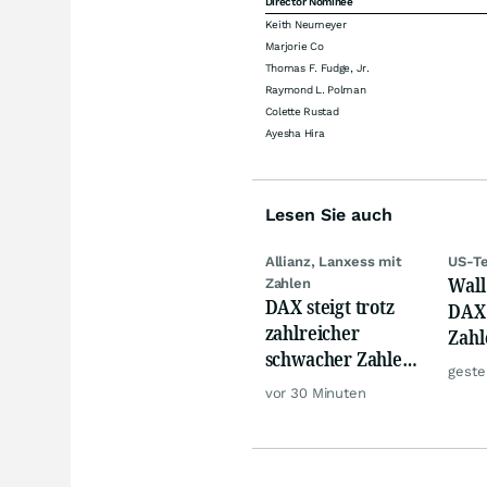
Director Nominee
Keith Neumeyer
Marjorie Co
Thomas F. Fudge, Jr.
Raymond L. Polman
Colette Rustad
Ayesha Hira
Lesen Sie auch
Allianz, Lanxess mit
US-Te
Wall 
Zahlen
DAX steigt trotz
DAX 
zahlreicher
Zahl
schwacher Zahlen,
Tele
geste
Gold und Öl teurer
vor 30 Minuten