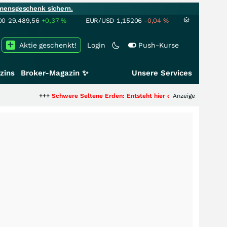
mensgeschenk sichern.
00
29.489,56
+0,37
%
EUR/USD
1,15206
-0,04
%
Aktie geschenkt!
Login
Push-Kurse
zins
Broker-Magazin ✨
Unsere Services
+++
Schwere Seltene Erden: Entsteht hier die nächste Milliardenstory?
Anzeige
++