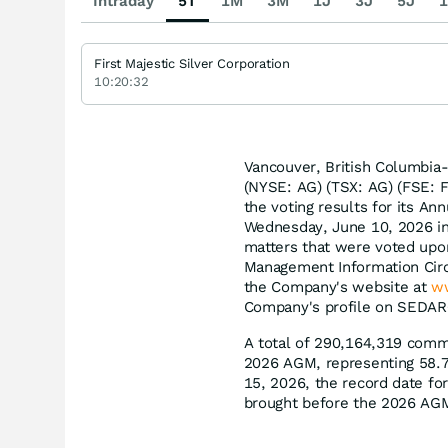
Intraday
5T
1M
3M
1J
3J
5J
1
First Majestic Silver Corporation
10:20:32
Vancouver, British Columbia-
(NYSE: AG) (TSX: AG) (FSE: 
the voting results for its A
Wednesday, June 10, 2026 in
matters that were voted upo
Management Information Circul
the Company's website at
ww
Company's profile on SEDAR
A total of 290,164,319 commo
2026 AGM, representing 58.7
15, 2026, the record date fo
brought before the 2026 AGM.