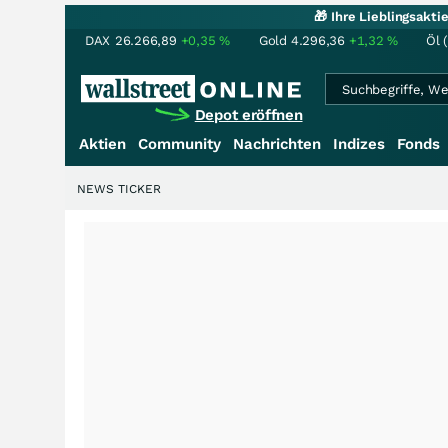
🎁 Ihre Lieblingsakt
DAX
26.266,89
+0,35
%
Gold
4.296,36
+1,32
%
Öl 
Depot eröffnen
Aktien
Community
Nachrichten
Indizes
Fonds
NEWS TICKER