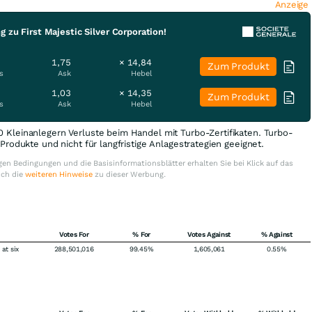
Anzeige
 zu First Majestic Silver Corporation!
1,75
× 14,84
Zum Produkt
s
Ask
Hebel
1,03
× 14,35
Zum Produkt
s
Ask
Hebel
0 Kleinanlegern Verluste beim Handel mit Turbo-Zertifikaten. Turbo-
e Produkte und nicht für langfristige Anlagestrategien geeignet.
en Bedingungen und die Basisinformationsblätter erhalten Sie bei Klick auf das
uch die
weiteren Hinweise
zu dieser Werbung.
Votes For
% For
Votes Against
% Against
at six
288,501,016
99.45%
1,605,061
0.55%