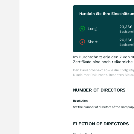
Handeln Sie Ihre Einschätzung
23,36€
Long
Basisprei
26,36€
Short
Basisprei
Im Durchschnitt erleiden 7 von 1
Zertifikate sind hoch risikoreich
Den Basisprospekt sowie die Endgültig
Disclaimer Dokument. Beachten Sie a
NUMBER OF DIRECTORS
Resolution
Set the number of directors of the Company 
ELECTION OF DIRECTORS