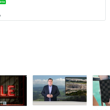
ktie
n