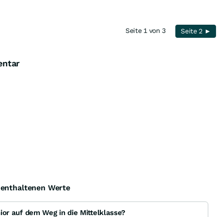
Seite 1 von 3
Seite 2 ►
entar
e enthaltenen Werte
unior auf dem Weg in die Mittelklasse?