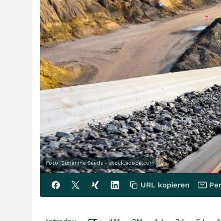
Foto: Sunshine Seeds - stock.adobe.com
URL kopieren
Per