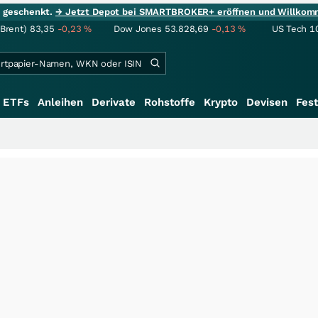
ie geschenkt.
→ Jetzt Depot bei SMARTBROKER+ eröffnen und Willkom
(Brent)
83,35
-0,23
%
Dow Jones
53.828,69
-0,13
%
US Tech 1
ETFs
Anleihen
Derivate
Rohstoffe
Krypto
Devisen
Fest