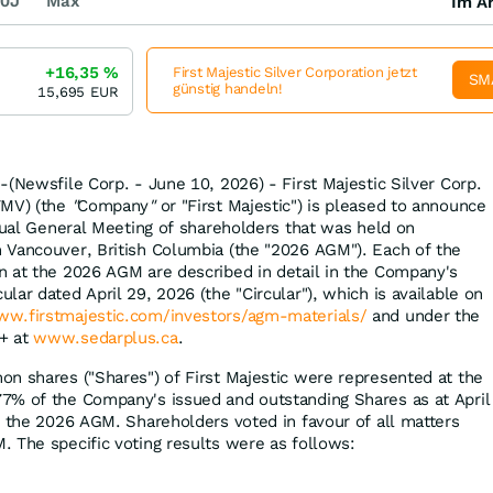
0J
Max
Im Ar
+16,35
%
First Majestic Silver Corporation jetzt
SM
günstig handeln!
15,695
EUR
-(Newsfile Corp. - June 10, 2026) - First Majestic Silver Corp.
FMV) (the
"
Company
"
or "First Majestic") is pleased to announce
nnual General Meeting of shareholders that was held on
 Vancouver, British Columbia (the "2026 AGM"). Each of the
n at the 2026 AGM are described in detail in the Company's
ar dated April 29, 2026 (the "Circular"), which is available on
w.firstmajestic.com/investors/agm-materials/
and under the
+ at
www.sedarplus.ca
.
n shares ("Shares") of First Majestic were represented at the
7% of the Company's issued and outstanding Shares as at April
r the 2026 AGM. Shareholders voted in favour of all matters
 The specific voting results were as follows: