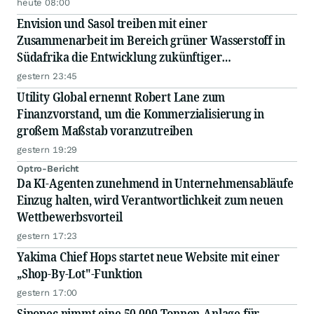
heute 08:00
Envision und Sasol treiben mit einer
Zusammenarbeit im Bereich grüner Wasserstoff in
Südafrika die Entwicklung zukünftiger
Energiesysteme voran
gestern 23:45
Utility Global ernennt Robert Lane zum
Finanzvorstand, um die Kommerzialisierung in
großem Maßstab voranzutreiben
gestern 19:29
Optro-Bericht
Da KI-Agenten zunehmend in Unternehmensabläufe
Einzug halten, wird Verantwortlichkeit zum neuen
Wettbewerbsvorteil
gestern 17:23
Yakima Chief Hops startet neue Website mit einer
„Shop-By-Lot"-Funktion
gestern 17:00
Sinopec nimmt eine 50.000-Tonnen-Anlage für