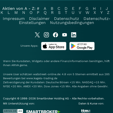
Aktien von A - Z:
#
A
B
C
D
E
F
G
H
I
J
K
L
M
N
O
P
Q
R
S
T
U
V
W
X
Y
Z
Impressum
Disclaimer
Datenschutz
Datenschutz-
Einstellungen
Nutzungsbedingungen
Unsere Apps:
Wenn Sie Kursdaten, Widgets oder andere Finanzinformationen benötigen, hilft
Ihnen
ARIVA
gerne.
Unsere User schätzen wallstreet-online.de: 4.8 von 5 Sternen ermittelt aus 285
Bewertungen bei www.kagels-trading.de
Zeitverzögerung der Kursdaten: Deutsche Börsen +15 Min. NASDAQ +15 Min.
NYSE +20 Min. AMEX +20 Min. Dow Jones +15 Min. Alle Angaben ohne Gewähr.
Copyright © 1998-2026 Smartbroker Holding AG - Alle Rechte vorbehalten.
Mit Unterstützung von:
Daten & Kurse von: