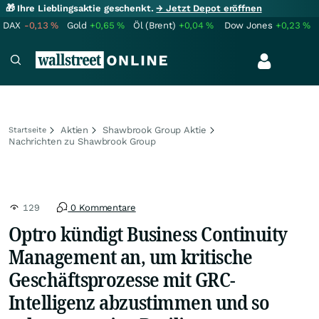
🎁 Ihre Lieblingsaktie geschenkt.
→ Jetzt Depot eröffnen
DAX
-0,13
%
Gold
+0,65
%
Öl (Brent)
+0,04
%
Dow Jones
+0,23
%
Aktien
Shawbrook Group Aktie
Startseite
Nachrichten zu Shawbrook Group
129
0 Kommentare
Optro kündigt Business Continuity
Management an, um kritische
Geschäftsprozesse mit GRC-
Intelligenz abzustimmen und so