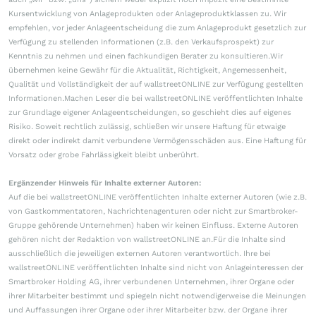
Kursentwicklung von Anlageprodukten oder Anlageproduktklassen zu. Wir
empfehlen, vor jeder Anlageentscheidung die zum Anlageprodukt gesetzlich zur
Verfügung zu stellenden Informationen (z.B. den Verkaufsprospekt) zur
Kenntnis zu nehmen und einen fachkundigen Berater zu konsultieren.Wir
übernehmen keine Gewähr für die Aktualität, Richtigkeit, Angemessenheit,
Qualität und Vollständigkeit der auf wallstreetONLINE zur Verfügung gestellten
Informationen.Machen Leser die bei wallstreetONLINE veröffentlichten Inhalte
zur Grundlage eigener Anlageentscheidungen, so geschieht dies auf eigenes
Risiko. Soweit rechtlich zulässig, schließen wir unsere Haftung für etwaige
direkt oder indirekt damit verbundene Vermögensschäden aus. Eine Haftung für
Vorsatz oder grobe Fahrlässigkeit bleibt unberührt.
Ergänzender Hinweis für Inhalte externer Autoren:
Auf die bei wallstreetONLINE veröffentlichten Inhalte externer Autoren (wie z.B.
von Gastkommentatoren, Nachrichtenagenturen oder nicht zur Smartbroker-
Gruppe gehörende Unternehmen) haben wir keinen Einfluss. Externe Autoren
gehören nicht der Redaktion von wallstreetONLINE an.Für die Inhalte sind
ausschließlich die jeweiligen externen Autoren verantwortlich. Ihre bei
wallstreetONLINE veröffentlichten Inhalte sind nicht von Anlageinteressen der
Smartbroker Holding AG, ihrer verbundenen Unternehmen, ihrer Organe oder
ihrer Mitarbeiter bestimmt und spiegeln nicht notwendigerweise die Meinungen
und Auffassungen ihrer Organe oder ihrer Mitarbeiter bzw. der Organe ihrer