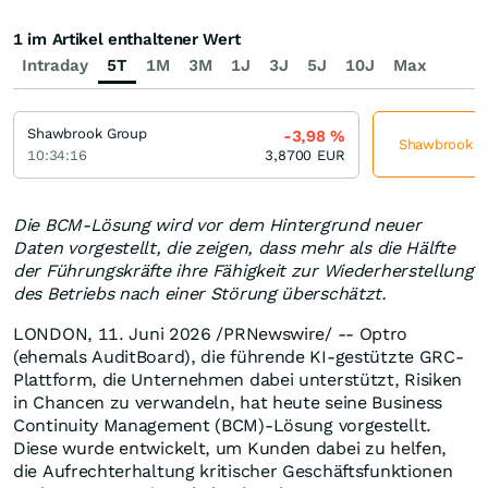
1 im Artikel enthaltener Wert
Intraday
5T
1M
3M
1J
3J
5J
10J
Max
Shawbrook Group
-3,98
%
Shawbrook Gr
10:34:16
3,8700
EUR
Die BCM-Lösung wird vor dem Hintergrund neuer
Daten vorgestellt, die zeigen, dass mehr als die Hälfte
der Führungskräfte ihre Fähigkeit zur Wiederherstellung
des Betriebs nach einer Störung überschätzt.
LONDON
,
11. Juni 2026
/PRNewswire/ -- Optro
(ehemals AuditBoard), die führende KI-gestützte GRC-
Plattform, die Unternehmen dabei unterstützt, Risiken
in Chancen zu verwandeln, hat heute seine Business
Continuity Management (BCM)-Lösung vorgestellt.
Diese wurde entwickelt, um Kunden dabei zu helfen,
die Aufrechterhaltung kritischer Geschäftsfunktionen