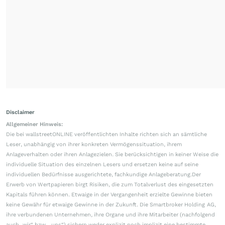
Disclaimer
Allgemeiner Hinweis:
Die bei wallstreetONLINE veröffentlichten Inhalte richten sich an sämtliche
Leser, unabhängig von ihrer konkreten Vermögenssituation, ihrem
Anlageverhalten oder ihren Anlagezielen. Sie berücksichtigen in keiner Weise die
individuelle Situation des einzelnen Lesers und ersetzen keine auf seine
individuellen Bedürfnisse ausgerichtete, fachkundige Anlageberatung.Der
Erwerb von Wertpapieren birgt Risiken, die zum Totalverlust des eingesetzten
Kapitals führen können. Etwaige in der Vergangenheit erzielte Gewinne bieten
keine Gewähr für etwaige Gewinne in der Zukunft. Die Smartbroker Holding AG,
ihre verbundenen Unternehmen, ihre Organe und ihre Mitarbeiter (nachfolgend
auch „wir“ bzw. „uns“) sichern weder explizit noch implizit eine bestimmte