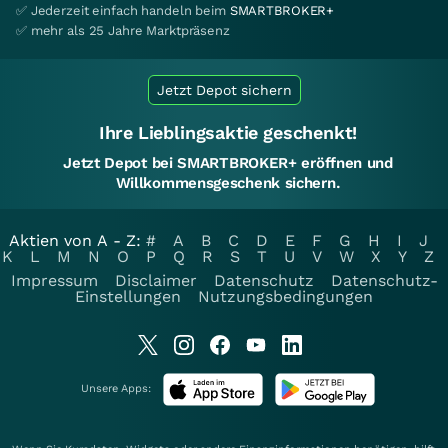
✅ Jederzeit einfach handeln beim
SMARTBROKER+
✅ mehr als 25 Jahre Marktpräsenz
Jetzt Depot sichern
Ihre Lieblingsaktie geschenkt!
Jetzt Depot bei SMARTBROKER+ eröffnen und
Willkommensgeschenk sichern.
Aktien von A - Z:
#
A
B
C
D
E
F
G
H
I
J
K
L
M
N
O
P
Q
R
S
T
U
V
W
X
Y
Z
Impressum
Disclaimer
Datenschutz
Datenschutz-
Einstellungen
Nutzungsbedingungen
Unsere Apps: