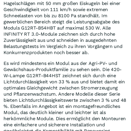
Hagelschlägen mit 50 mm großen Eiskugeln bei einer
Geschwindigkeit von 111 km/h sowie extremen
Schneelasten von bis zu 8100 Pa standhält. Im
gewerblichen Bereich steigt die Leistungsabgabe des
Moduls G12RT-B54HBT auf maximal 530 W. Alle
INFINITY RT 3.0-Module zeichnen sich durch hohe
Zuverlässigkeit aus und schneiden in ausgedehnten
Belastungstests im Vergleich zu ihren Vorgängern und
Konkurrenzprodukten noch besser ab.
Es wird mindestens ein Modul aus der Agri-PV- und
Gewächshaus-Produktfamilie zu sehen sein. Die 420-
W-Lampe G12RT-B44HST zeichnet sich durch eine
Lichtdurchlässigkeit von 33 % aus und bietet damit ein
optimales Gleichgewicht zwischen Stromerzeugung
und Pflanzenwachstum. Andere Modelle dieser Serie
bieten Lichtdurchlässigkeitswerte zwischen 3 % und 48
%. Ebenfalls im Angebot ist ein montagefreundliches
Modul, das deutlich kleiner und leichter ist als
herkömmliche Module. Dies ermöglicht den Monteuren
eine einfachere und sicherere Installation und
gewährleistet die Kompatibilität mit Repowering-