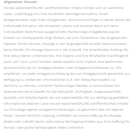
Allgemeiner Hinweis:
Die bei wallstreetONLINE veröffentlichten Inhalte richten sich an sämtliche
Leser, unabhängig von ihrer konkreten Vermögenssituation, ihrem
Anlageverhalten oder ihren Anlagezielen. Sie berücksichtigen in keiner Weise die
individuelle Situation des einzelnen Lesers und ersetzen keine auf seine
individuellen Bedürfnisse ausgerichtete, fachkundige Anlageberatung.Der
Erwerb von Wertpapieren birgt Risiken, die zum Totalverlust des eingesetzten
Kapitals führen können. Etwaige in der Vergangenheit erzielte Gewinne bieten
keine Gewähr für etwaige Gewinne in der Zukunft. Die Smartbroker Holding AG,
ihre verbundenen Unternehmen, ihre Organe und ihre Mitarbeiter (nachfolgend
auch „wir“ bzw. „uns“) sichern weder explizit noch implizit eine bestimmte
Kursentwicklung von Anlageprodukten oder Anlageproduktklassen zu. Wir
empfehlen, vor jeder Anlageentscheidung die zum Anlageprodukt gesetzlich zur
Verfügung zu stellenden Informationen (z.B. den Verkaufsprospekt) zur
Kenntnis zu nehmen und einen fachkundigen Berater zu konsultieren.Wir
übernehmen keine Gewähr für die Aktualität, Richtigkeit, Angemessenheit,
Qualität und Vollständigkeit der auf wallstreetONLINE zur Verfügung gestellten
Informationen.Machen Leser die bei wallstreetONLINE veröffentlichten Inhalte
zur Grundlage eigener Anlageentscheidungen, so geschieht dies auf eigenes
Risiko. Soweit rechtlich zulässig, schließen wir unsere Haftung für etwaige
direkt oder indirekt damit verbundene Vermögensschäden aus. Eine Haftung für
Vorsatz oder grobe Fahrlässigkeit bleibt unberührt.