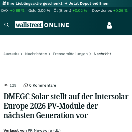
🎁 Ihre Lieblingsaktie geschenkt.
→ Jetzt Depot eröffnen
DAX
+0,69
%
Gold
0,00
%
Öl (Brent)
+0,02
%
Dow Jones
+0,25
%
Nachrichten
Pressemitteilungen
Nachricht
Startseite
129
0 Kommentare
DMEGC Solar stellt auf der Intersolar
Europe 2026 PV-Module der
nächsten Generation vor
Verfasst von
PR Newswire (dt.)