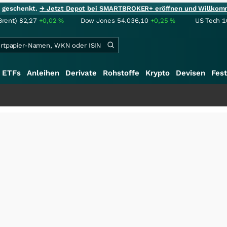
ie geschenkt.
→ Jetzt Depot bei SMARTBROKER+ eröffnen und Willkom
Brent)
82,27
+0,02
%
Dow Jones
54.036,10
+0,25
%
US Tech 1
ETFs
Anleihen
Derivate
Rohstoffe
Krypto
Devisen
Fest