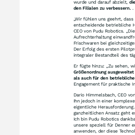
wurde und darauf abzielt,
di
den Filialen zu verbessern.
.
„Wir fühlen uns geehrt, das
entscheidende betriebliche H
CEO von Pudu Robotics. „Dies
Aufrechterhaltung einwandf
Frischwaren bei gleichzeitige
Der Erfolg des ersten Pilotpr
integraler Bestandteil des tä
Er fügte hinzu: „Zu sehen, wi
Größenordnung ausgeweitet w
als auch für den betrieblic
Engagement für praktische I
Dario Himmelsbach, CEO von 
Ihn jedoch in einer komplex
eigentliche Herausforderung
ganzheitlichen Ansatz geht e
Ich bin Pudu Robotics dankbar
unsere speziell für Denner e
anwenden, der diese Technolo