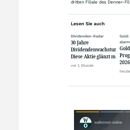
dritten Filiale des Denner-F
Lesen Sie auch
Dividenden-Radar
Gold:
30 Jahre
alarm
Gold
Dividendenwachstum:
Prog
Diese Aktie glänzt mit
2026
Traum-Renditen
vor 1 Stunde
jetz
heute
Rall