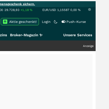
mensgeschenk sichern.
00
29.728,93
+1,18
%
EUR/USD
1,15587
0,00
%
Aktie geschenkt!
Login
Push-Kurse
zins
Broker-Magazin ✨
Unsere Services
Anzeige