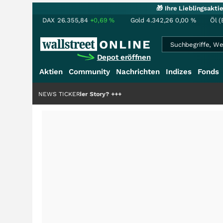
🎁 Ihre Lieblingsakt
DAX
26.355,84
+0,69
%
Gold
4.342,26
0,00
%
Öl (
Depot eröffnen
Aktien
Community
Nachrichten
Indizes
Fonds
die Hälfte der Story?
NEWS TICKER
+++