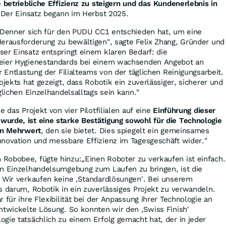
e betriebliche Effizienz zu steigern und das Kundenerlebnis in
 Der Einsatz begann im Herbst 2025.
s Denner sich für den PUDU CC1 entschieden hat, um eine
erausforderung zu bewältigen", sagte Felix Zhang, Gründer und
er Einsatz entspringt einem klaren Bedarf: die
reier Hygienestandards bei einem wachsenden Angebot an
r Entlastung der Filialteams von der täglichen Reinigungsarbeit.
ojekts hat gezeigt, dass Robotik ein zuverlässiger, sicherer und
glichen Einzelhandelsalltags sein kann."
e das Projekt von vier Pilotfilialen auf eine
Einführung dieser
urde, ist eine starke Bestätigung sowohl für die Technologie
hen Mehrwert
, den sie bietet. Dies spiegelt ein gemeinsames
nnovation und messbare Effizienz im Tagesgeschäft wider."
Robobee, fügte hinzu:„Einen Roboter zu verkaufen ist einfach.
en Einzelhandelsumgebung zum Laufen zu bringen, ist die
. Wir verkaufen keine ‚Standardlösungen'. Bei unserem
s darum, Robotik in ein zuverlässiges Projekt zu verwandeln.
 für ihre Flexibilität bei der Anpassung ihrer Technologie an
ntwickelte Lösung. So konnten wir den ‚Swiss Finish'
gie tatsächlich zu einem Erfolg gemacht hat, der in jeder