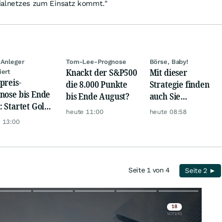
ilialnetzes zum Einsatz kommt."
 Anleger
Tom-Lee-Prognose
Börse, Baby!
Knackt der S&P500
Mit dieser
iert
preis-
die 8.000 Punkte
Strategie finden
nose bis Ende
bis Ende August?
auch Sie
: Startet Gold
zuverlässig
heute 11:00
heute 08:58
t eine neue
unterbewertete
 13:00
ye?
Aktien!
Seite 1 von 4
Seite 2 ►
Skip