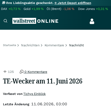
🎁 Ihre Lieblingsaktie geschenkt.
→ Jetzt Depot eröffnen
DAX
+0,73
%
Gold
+1,99
%
Öl (Brent)
-1,06
%
Dow Jones
+0,31
%
Nachrichten
Kommentare
Nachricht
Startseite
125
0 Kommentare
TE-Wecker am 11. Juni 2026
Verfasst von
Tichys Einblick
11.06.2026, 03:00
Letzte Änderung