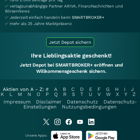
✅ verlagsunabhängige Partner ARIVA, FinanzNachrichten und
BörsenNews
✅ Jederzeit einfach handeln beim
SMARTBROKER+
✅ mehr als 25 Jahre Marktpräsenz
Jetzt Depot sichern
Ihre Lieblingsaktie geschenkt!
Jetzt Depot bei SMARTBROKER+ eröffnen und
Willkommensgeschenk sichern.
Aktien von A - Z:
#
A
B
C
D
E
F
G
H
I
J
K
L
M
N
O
P
Q
R
S
T
U
V
W
X
Y
Z
Impressum
Disclaimer
Datenschutz
Datenschutz-
Einstellungen
Nutzungsbedingungen
Unsere Apps: