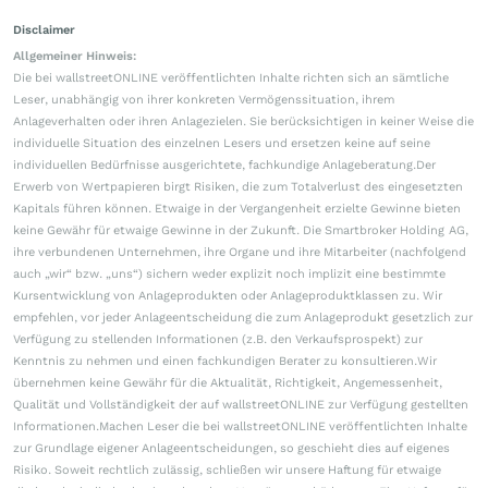
Disclaimer
Allgemeiner Hinweis:
Die bei wallstreetONLINE veröffentlichten Inhalte richten sich an sämtliche
Leser, unabhängig von ihrer konkreten Vermögenssituation, ihrem
Anlageverhalten oder ihren Anlagezielen. Sie berücksichtigen in keiner Weise die
individuelle Situation des einzelnen Lesers und ersetzen keine auf seine
individuellen Bedürfnisse ausgerichtete, fachkundige Anlageberatung.Der
Erwerb von Wertpapieren birgt Risiken, die zum Totalverlust des eingesetzten
Kapitals führen können. Etwaige in der Vergangenheit erzielte Gewinne bieten
keine Gewähr für etwaige Gewinne in der Zukunft. Die Smartbroker Holding AG,
ihre verbundenen Unternehmen, ihre Organe und ihre Mitarbeiter (nachfolgend
auch „wir“ bzw. „uns“) sichern weder explizit noch implizit eine bestimmte
Kursentwicklung von Anlageprodukten oder Anlageproduktklassen zu. Wir
empfehlen, vor jeder Anlageentscheidung die zum Anlageprodukt gesetzlich zur
Verfügung zu stellenden Informationen (z.B. den Verkaufsprospekt) zur
Kenntnis zu nehmen und einen fachkundigen Berater zu konsultieren.Wir
übernehmen keine Gewähr für die Aktualität, Richtigkeit, Angemessenheit,
Qualität und Vollständigkeit der auf wallstreetONLINE zur Verfügung gestellten
Informationen.Machen Leser die bei wallstreetONLINE veröffentlichten Inhalte
zur Grundlage eigener Anlageentscheidungen, so geschieht dies auf eigenes
Risiko. Soweit rechtlich zulässig, schließen wir unsere Haftung für etwaige