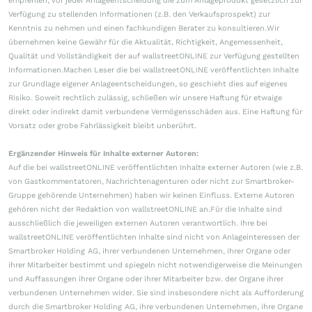
empfehlen, vor jeder Anlageentscheidung die zum Anlageprodukt gesetzlich zur
Verfügung zu stellenden Informationen (z.B. den Verkaufsprospekt) zur
Kenntnis zu nehmen und einen fachkundigen Berater zu konsultieren.Wir
übernehmen keine Gewähr für die Aktualität, Richtigkeit, Angemessenheit,
Qualität und Vollständigkeit der auf wallstreetONLINE zur Verfügung gestellten
Informationen.Machen Leser die bei wallstreetONLINE veröffentlichten Inhalte
zur Grundlage eigener Anlageentscheidungen, so geschieht dies auf eigenes
Risiko. Soweit rechtlich zulässig, schließen wir unsere Haftung für etwaige
direkt oder indirekt damit verbundene Vermögensschäden aus. Eine Haftung für
Vorsatz oder grobe Fahrlässigkeit bleibt unberührt.
Ergänzender Hinweis für Inhalte externer Autoren:
Auf die bei wallstreetONLINE veröffentlichten Inhalte externer Autoren (wie z.B.
von Gastkommentatoren, Nachrichtenagenturen oder nicht zur Smartbroker-
Gruppe gehörende Unternehmen) haben wir keinen Einfluss. Externe Autoren
gehören nicht der Redaktion von wallstreetONLINE an.Für die Inhalte sind
ausschließlich die jeweiligen externen Autoren verantwortlich. Ihre bei
wallstreetONLINE veröffentlichten Inhalte sind nicht von Anlageinteressen der
Smartbroker Holding AG, ihrer verbundenen Unternehmen, ihrer Organe oder
ihrer Mitarbeiter bestimmt und spiegeln nicht notwendigerweise die Meinungen
und Auffassungen ihrer Organe oder ihrer Mitarbeiter bzw. der Organe ihrer
verbundenen Unternehmen wider. Sie sind insbesondere nicht als Aufforderung
durch die Smartbroker Holding AG, ihre verbundenen Unternehmen, ihre Organe