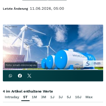
11.06.2026, 05:00
Letzte Änderung
Foto: small-microcap.eu
4 im Artikel enthaltene Werte
Intraday
5T
1M
3M
1J
3J
5J
10J
Max