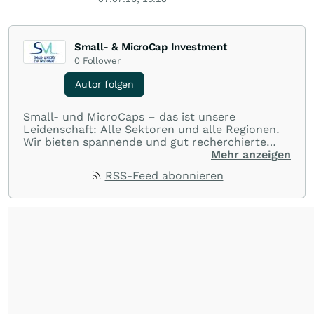
Small- & MicroCap Investment
0
Follower
Autor folgen
Small- und MicroCaps – das ist unsere
Leidenschaft: Alle Sektoren und alle Regionen.
Wir bieten spannende und gut recherchierte
Einblicke in branchen- und marktbezogene
Mehr anzeigen
Nachrichten. Unsere Journalisten verfügen über
RSS-Feed abonnieren
umfangreiche Erfahrungen in der Branche und
berichten über ihre jeweiligen Sektoren, damit
Sie die neuesten Nachrichten von einigen der
besten Reporter des Landes erhalten.