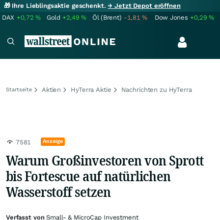
🎁 Ihre Lieblingsaktie geschenkt.
→ Jetzt Depot eröffnen
DAX
+0,72
%
Gold
+2,49
%
Öl (Brent)
-1,81
%
Dow Jones
+0,29
%
Aktien
HyTerra Aktie
Nachrichten zu HyTerra
Startseite
Anzeige
7581
Warum Großinvestoren von Sprott
bis Fortescue auf natürlichen
Wasserstoff setzen
Verfasst von
Small- & MicroCap Investment