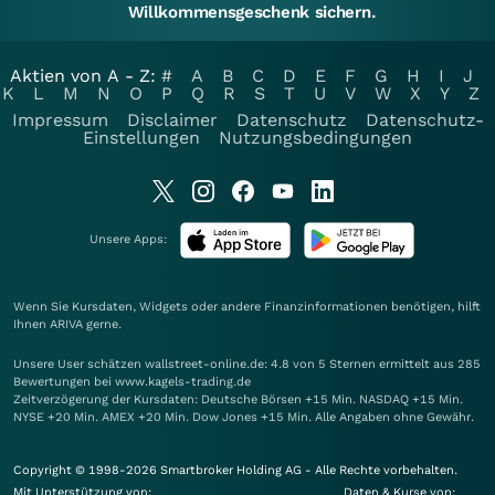
Willkommensgeschenk sichern.
Aktien von A - Z:
#
A
B
C
D
E
F
G
H
I
J
K
L
M
N
O
P
Q
R
S
T
U
V
W
X
Y
Z
Impressum
Disclaimer
Datenschutz
Datenschutz-
Einstellungen
Nutzungsbedingungen
Unsere Apps:
Wenn Sie Kursdaten, Widgets oder andere Finanzinformationen benötigen, hilft
Ihnen
ARIVA
gerne.
Unsere User schätzen wallstreet-online.de: 4.8 von 5 Sternen ermittelt aus 285
Bewertungen bei www.kagels-trading.de
Zeitverzögerung der Kursdaten: Deutsche Börsen +15 Min. NASDAQ +15 Min.
NYSE +20 Min. AMEX +20 Min. Dow Jones +15 Min. Alle Angaben ohne Gewähr.
Copyright © 1998-2026 Smartbroker Holding AG - Alle Rechte vorbehalten.
Mit Unterstützung von:
Daten & Kurse von: