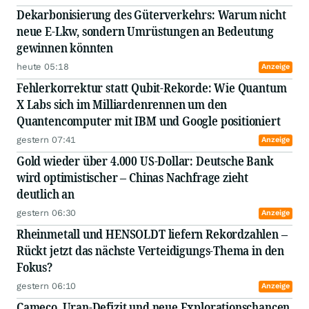
Dekarbonisierung des Güterverkehrs: Warum nicht
neue E-Lkw, sondern Umrüstungen an Bedeutung
gewinnen könnten
heute 05:18
Anzeige
Fehlerkorrektur statt Qubit-Rekorde: Wie Quantum
X Labs sich im Milliardenrennen um den
Quantencomputer mit IBM und Google positioniert
gestern 07:41
Anzeige
Gold wieder über 4.000 US-Dollar: Deutsche Bank
wird optimistischer – Chinas Nachfrage zieht
deutlich an
gestern 06:30
Anzeige
Rheinmetall und HENSOLDT liefern Rekordzahlen –
Rückt jetzt das nächste Verteidigungs-Thema in den
Fokus?
gestern 06:10
Anzeige
Cameco, Uran-Defizit und neue Explorationschancen