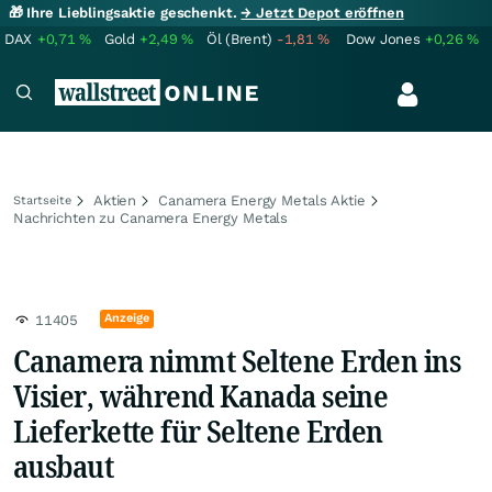
🎁 Ihre Lieblingsaktie geschenkt.
→ Jetzt Depot eröffnen
DAX
+0,71
%
Gold
+2,49
%
Öl (Brent)
-1,81
%
Dow Jones
+0,26
%
Aktien
Canamera Energy Metals Aktie
Startseite
Nachrichten zu Canamera Energy Metals
Anzeige
11405
Canamera nimmt Seltene Erden ins
Visier, während Kanada seine
Lieferkette für Seltene Erden
ausbaut