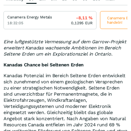
Canamera Energy Metals
-8,11
%
Canamera Ene
handeln!
18:32:05
0,1295
EUR
Eine luftgestützte Vermessung auf dem Garrow-Projekt
erweitert Kanadas wachsende Ambitionen im Bereich
Seltene Erden um ein Explorationsziel in Ontario.
Kanadas Chance bei Seltenen Erden
Kanadas Potenzial im Bereich Seltene Erden entwickelt
sich zunehmend von einem geologischen Versprechen
zu einer strategischen Notwendigkeit. Seltene Erden
sind unverzichtbar für Permanentmagnete, die in
Elektrofahrzeugen, Windkraftanlagen,
Verteidigungssystemen und moderner Elektronik
eingesetzt werden. Gleichzeitig bleibt das globale
Angebot stark konzentriert. Nach Angaben von Natural
Resources Canada entfielen im Jahr 2024 rund 69 %
der weltweiten Förderung von Seltenen Erden und etwa