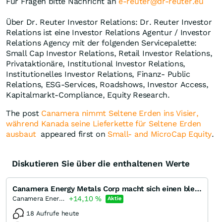
Für Fragen bitte Nachricht an
e-reuter@dr-reuter.eu
Über Dr. Reuter Investor Relations: Dr. Reuter Investor
Relations ist eine Investor Relations Agentur / Investor
Relations Agency mit der folgenden Servicepalette:
Small Cap Investor Relations, Retail Investor Relations,
Privataktionäre, Institutional Investor Relations,
Institutionelles Investor Relations, Finanz- Public
Relations, ESG-Services, Roadshows, Investor Access,
Kapitalmarkt-Compliance, Equity Research.
The post
Canamera nimmt Seltene Erden ins Visier,
während Kanada seine Lieferkette für Seltene Erden
ausbaut
appeared first on
Small- and MicroCap Equity
.
Diskutieren Sie über die enthaltenen Werte
Canamera Energy Metals Corp macht sich einen bleibenden Eindruck?
+14,10
%
Canamera Energy Metals
Aktie
18 Aufrufe heute