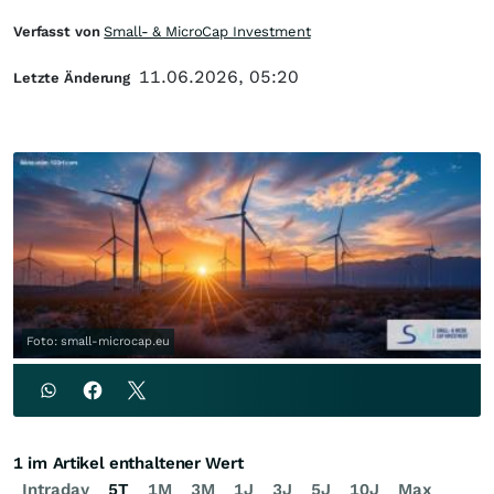
Verfasst von
Small- & MicroCap Investment
11.06.2026, 05:20
Letzte Änderung
Foto: small-microcap.eu
1 im Artikel enthaltener Wert
Intraday
5T
1M
3M
1J
3J
5J
10J
Max