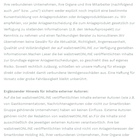
ihre verbundenen Unternehmen, ihre Organe und ihre Mitarbeiter (nachfolgend
auch „wir“ bzw. „uns“) sichern weder explizit noch implizit eine bestimmte
Kursentwicklung von Anlageprodukten oder Anlageproduktklassen zu. Wir
empfehlen, vor jeder Anlageentscheidung die zum Anlageprodukt gesetzlich zur
Verfügung zu stellenden Informationen (z.B. den Verkaufsprospekt) zur
Kenntnis zu nehmen und einen fachkundigen Berater zu konsultieren.Wir
übernehmen keine Gewähr für die Aktualität, Richtigkeit, Angemessenheit,
Qualität und Vollständigkeit der auf wallstreetONLINE zur Verfügung gestellten
Informationen.Machen Leser die bei wallstreetONLINE veröffentlichten Inhalte
zur Grundlage eigener Anlageentscheidungen, so geschieht dies auf eigenes
Risiko. Soweit rechtlich zulässig, schließen wir unsere Haftung für etwaige
direkt oder indirekt damit verbundene Vermögensschäden aus. Eine Haftung für
Vorsatz oder grobe Fahrlässigkeit bleibt unberührt.
Ergänzender Hinweis für Inhalte externer Autoren:
Auf die bei wallstreetONLINE veröffentlichten Inhalte externer Autoren (wie z.B.
von Gastkommentatoren, Nachrichtenagenturen oder nicht zur Smartbroker-
Gruppe gehörende Unternehmen) haben wir keinen Einfluss. Externe Autoren
gehören nicht der Redaktion von wallstreetONLINE an.Für die Inhalte sind
ausschließlich die jeweiligen externen Autoren verantwortlich. Ihre bei
wallstreetONLINE veröffentlichten Inhalte sind nicht von Anlageinteressen der
Smartbroker Holding AG, ihrer verbundenen Unternehmen, ihrer Organe oder