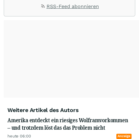
Nachrichten. Unsere Journalisten verfügen über
RSS-Feed abonnieren
umfangreiche Erfahrungen in der Branche und
berichten über ihre jeweiligen Sektoren, damit
Sie die neuesten Nachrichten von einigen der
besten Reporter des Landes erhalten.
Weitere Artikel des Autors
Amerika entdeckt ein riesiges Wolframvorkommen
– und trotzdem löst das das Problem nicht
heute 06:00
Anzeige