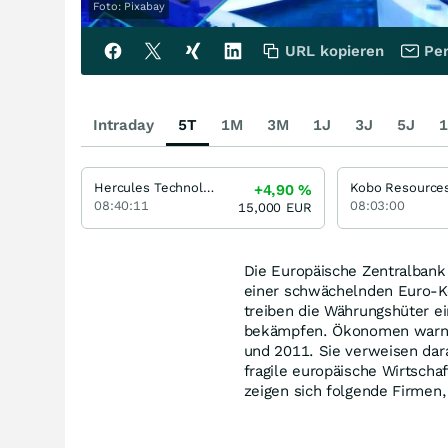
Foto: Pixabay
URL kopieren
Per
Intraday
5T
1M
3M
1J
3J
5J
1
Hercules Technology Growth Capital
Kobo Resource
+4,90
%
08:40:11
08:03:00
15,000
EUR
Die Europäische Zentralbank 
einer schwächelnden Euro-Ko
treiben die Währungshüter ei
bekämpfen. Ökonomen warnen 
und 2011. Sie verweisen dara
fragile europäische Wirtsch
zeigen sich folgende Firmen,