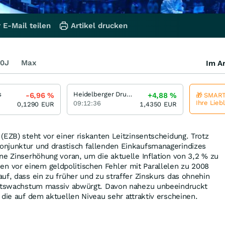
 E-Mail teilen
Artikel drucken
0J
Max
Im Ar
s
Heidelberger Druckmaschinen
-6,96
%
+4,88
%
🎁 SMART
Ihre Lieb
09:12:36
0,1290
EUR
1,4350
EUR
(EZB) steht vor einer riskanten Leitzinsentscheidung. Trotz
njunktur und drastisch fallenden Einkaufsmanagerindizes
ne Zinserhöhung voran, um die aktuelle Inflation von 3,2 % zu
vor einem geldpolitischen Fehler mit Parallelen zu 2008
uf, dass ein zu früher und zu straffer Zinskurs das ohnehin
aftswachstum massiv abwürgt. Davon nahezu unbeeindruckt
 die auf dem aktuellen Niveau sehr attraktiv erscheinen.