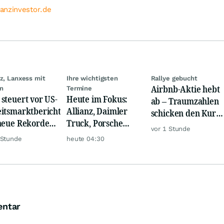
anzinvestor.de
nz, Lanxess mit
Ihre wichtigsten
Rallye gebucht
Airbnb-Aktie hebt
n
Termine
steuert vor US-
Heute im Fokus:
ab – Traumzahlen
itsmarktbericht
Allianz, Daimler
schicken den Kurs
neue Rekorde
Truck, Porsche
auf Reisen
vor 1 Stunde
l steigt
Automobil Holding
 Stunde
heute 04:30
& Thyssenkrupp
entar