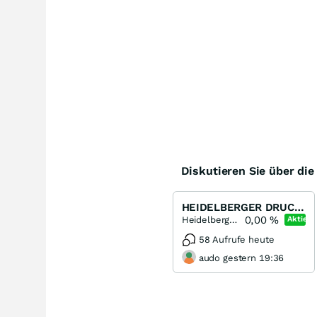
Diskutieren Sie über di
HEIDELBERGER DRUCK: Top-Performer in 2014?
0,00
%
Heidelberger Druckmaschinen
Aktie
58 Aufrufe heute
audo gestern 19:36