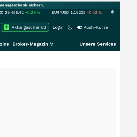
mensgeschenk sichern.
00
29.458,42
+0,26
%
EUR/USD
1,15225
-0,02
%
Aktie geschenkt!
Login
Push-Kurse
zins
Broker-Magazin ✨
Unsere Services