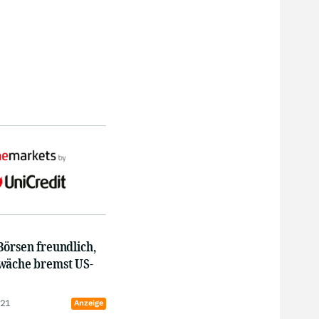
Börsen freundlich,
wäche bremst US-
:21
Anzeige