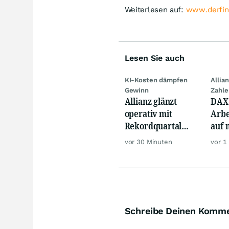
Weiterlesen auf:
www.derfin
Lesen Sie auch
KI-Kosten dämpfen
Allia
Gewinn
Zahle
Allianz glänzt
DAX 
operativ mit
Arbe
Rekordquartal
auf 
und fasst oberes
zu, Ö
vor 30 Minuten
vor 1
Jahresziel ins
Visier
Schreibe Deinen Komm