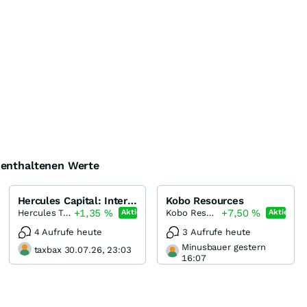
e enthaltenen Werte
Hercules Capital: Interessante Business Development Company (BDC)
Kobo Resources
+1,35
%
+7,50
%
Hercules Technology Growth Capital
Kobo Resources
Aktie
Aktie
4 Aufrufe heute
3 Aufrufe heute
Minusbauer gestern
taxbax 30.07.26, 23:03
16:07