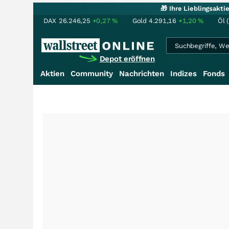
🎁 Ihre Lieblingsakt
DAX
26.246,25
+0,27
%
Gold
4.291,16
+1,20
%
Öl 
Depot eröffnen
Aktien
Community
Nachrichten
Indizes
Fonds