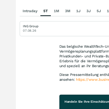
Intraday
5T
1M
3M
1J
3J
5J
1
ING Group
07.08.26
Das belgische WealthTech-Un
Vermögensplanungsplattform 
Privatkunden- und Private-Ba
Erlebnis für die Vermögenspl
und speziell an ihr Beratun
Diese Pressemitteilung enthäl
ansehen:
https://www.busi
Handeln Sie Ihre Einschätzu