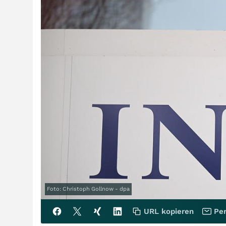
Foto: Christoph Gollnow - dpa
URL kopieren
Per