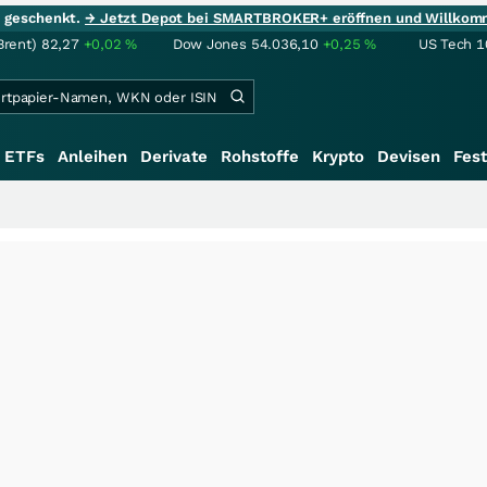
ie geschenkt.
→ Jetzt Depot bei SMARTBROKER+ eröffnen und Willkom
Brent)
82,27
+0,02
%
Dow Jones
54.036,10
+0,25
%
US Tech 1
ETFs
Anleihen
Derivate
Rohstoffe
Krypto
Devisen
Fest