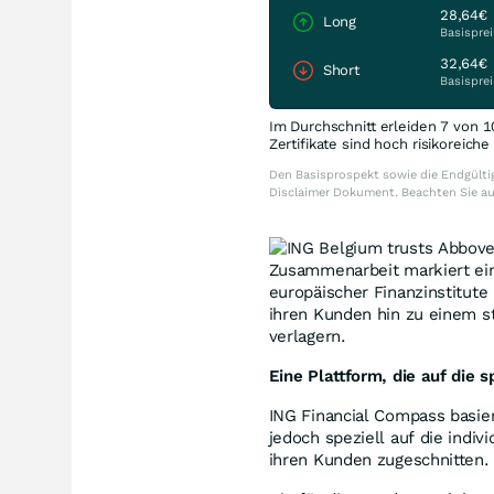
28,64€
Long
Basisprei
32,64€
Short
Basisprei
Im Durchschnitt erleiden 7 von 1
Zertifikate sind hoch risikoreich
Den Basisprospekt sowie die Endgültig
Disclaimer Dokument. Beachten Sie a
Zusammenarbeit markiert ein
europäischer Finanzinstitute
ihren Kunden hin zu einem s
verlagern.
Eine Plattform, die auf die 
ING Financial Compass basie
jedoch speziell auf die indi
ihren Kunden zugeschnitten.