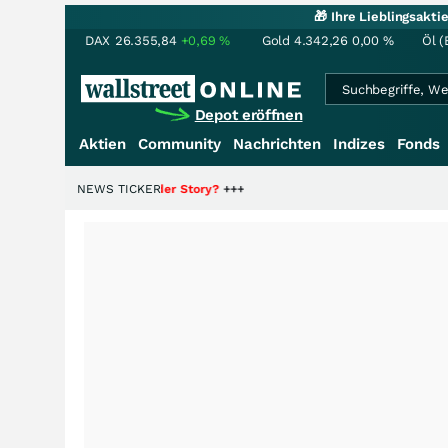
🎁 Ihre Lieblingsakt
DAX
26.355,84
+0,69
%
Gold
4.342,26
0,00
%
Öl (
Depot eröffnen
Aktien
Community
Nachrichten
Indizes
Fonds
ie Hälfte der Story?
NEWS TICKER
+++