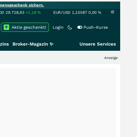
mensgeschenk sichern.
00
29.728,93
+1,18
%
EUR/USD
1,15587
0,00
%
Aktie geschenkt!
Login
Push-Kurse
zins
Broker-Magazin ✨
Unsere Services
Anzeige