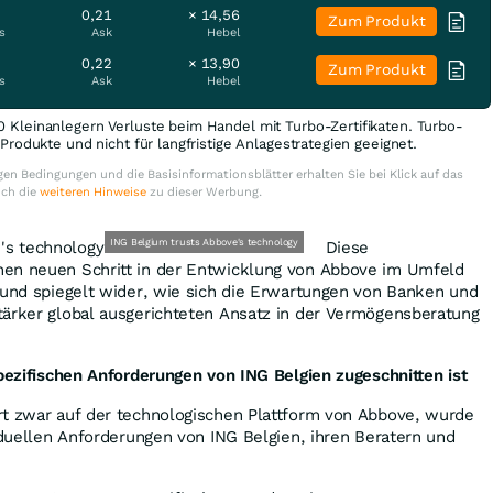
0,21
× 14,56
Zum Produkt
s
Ask
Hebel
0,22
× 13,90
Zum Produkt
s
Ask
Hebel
0 Kleinanlegern Verluste beim Handel mit Turbo-Zertifikaten. Turbo-
e Produkte und nicht für langfristige Anlagestrategien geeignet.
en Bedingungen und die Basisinformationsblätter erhalten Sie bei Klick auf das
uch die
weiteren Hinweise
zu dieser Werbung.
ING Belgium trusts Abbove's technology
Diese
en neuen Schritt in der Entwicklung von Abbove im Umfeld
 und spiegelt wider, wie sich die Erwartungen von Banken und
tärker global ausgerichteten Ansatz in der Vermögensberatung
spezifischen Anforderungen von ING Belgien zugeschnitten ist
rt zwar auf der technologischen Plattform von Abbove, wurde
viduellen Anforderungen von ING Belgien, ihren Beratern und