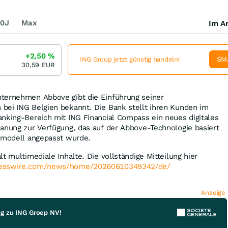
0J
Max
Im Ar
+2,50
%
SM
ING Group jetzt günstig handeln!
30,59
EUR
ternehmen Abbove gibt die Einführung seiner
bei ING Belgien bekannt. Die Bank stellt ihren Kunden im
nking-Bereich mit ING Financial Compass ein neues digitales
anung zur Verfügung, das auf der Abbove-Technologie basiert
gsmodell angepasst wurde.
t multimediale Inhalte. Die vollständige Mitteilung hier
nesswire.com/news/home/20260610349342/de/
Anzeige
ng zu ING Groep NV!