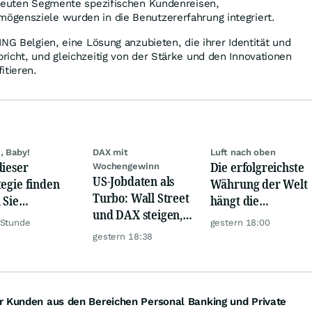
treuten Segmente spezifischen Kundenreisen,
gensziele wurden in die Benutzererfahrung integriert.
ING Belgien, eine Lösung anzubieten, die ihrer Identität und
icht, und gleichzeitig von der Stärke und den Innovationen
itieren.
, Baby!
DAX mit
Luft nach oben
dieser
Die erfolgreichste
Wochengewinn
US-Jobdaten als
tegie finden
Währung der Welt
Turbo: Wall Street
 Sie
hängt die
und DAX steigen,
rlässig
Konkurrenz ab
 Stunde
gestern 18:00
Gold glänzt
rbewertete
gestern 18:38
en!
r Kunden aus den Bereichen Personal Banking und Private