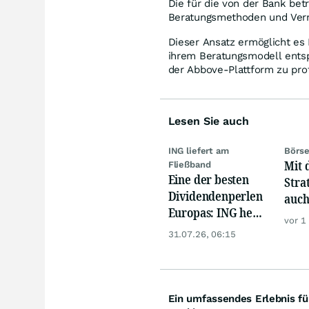
Die für die von der Bank be
Beratungsmethoden und Vermö
Dieser Ansatz ermöglicht es 
ihrem Beratungsmodell entspr
der Abbove-Plattform zu prof
Lesen Sie auch
ING liefert am
Börse
Mit 
Fließband
Eine der besten
Stra
Dividendenperlen
auch
Europas: ING hebt
zuve
vor 1
die Ziele an
unte
31.07.26, 06:15
Akti
Ein umfassendes Erlebnis fü